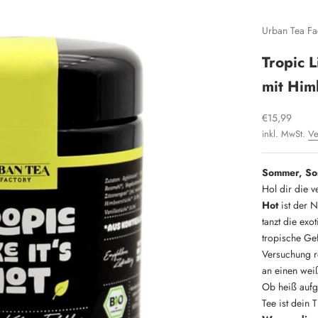
Urban Tea Fa
Tropic 
mit Him
Angebot
€15,99
inkl. MwSt.
Ve
Sommer, Son
Hol dir die 
Hot
ist der 
tanzt die exo
tropische Gef
Versuchung r
an einen weiß
Ob heiß aufg
Tee ist dein 