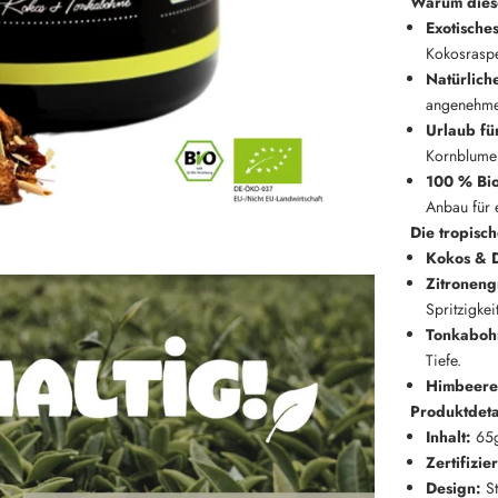
Warum diese
Exotische
Kokosraspel
Natürlich
angenehme 
Urlaub fü
Kornblumen
100 % Bio
Anbau für e
Die tropisc
Kokos & D
Zitroneng
Spritzigkeit
Tonkabohn
Tiefe.
Himbeere
Produktdeta
Inhalt:
65g 
Zertifizie
Design:
St