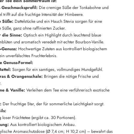
r Tee dein Sommertraum ist:
s Geschmacksprofil:
Die cremige Süße der Tonkabohne und
 trifft auf die fruchtige Intensität der Himbeere.
e Süße:
Dattelstücke und ein Hauch Stevia sorgen für eine
Süße, ganz ohne raffinierten Zucker.
r die Sinne:
Optisch ein Highlight durch leuchtend blaue
blüten und aromatisch veredelt mit echter Bourbon-Vanille.
-Genuss:
Hochwertige Zutaten aus kontrolliert biologischem
in unverfälschtes Fruchterlebnis.
he Genuss-Formel:
attel:
Sorgen für ein samtiges, vollmundiges Mundgefühl.
ras & Orangenschale:
Bringen die nötige Frische und
.
e & Vanille:
Verleihen dem Tee eine verführerisch exotische
:
Der fruchtige Star, der für sommerliche Leichtigkeit sorgt.
ils:
loser Früchtetee (ergibt ca. 30 Portionen).
rung:
Aus kontrolliert biologischem Anbau.
ylische Aromaschutzdose (Ø 7,4 cm; H 10,2 cm) – bewahrt das