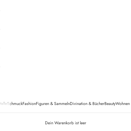
talle
Schmuck
Fashion
Figuren & Sammeln
Divination & Bücher
Beauty
Wohnen &
Dein Warenkorb ist leer