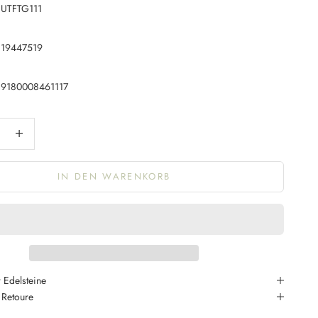
UTFTG111
19447519
9180008461117
ngern
Anzahl erhöhen
IN DEN WARENKORB
 Edelsteine
 Retoure