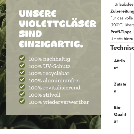
Urlaubsfeel
Zubereitun
Für das voll
(100°C) über
Profi-Tipp:
L
Limette hinzu
Technis
Attrib
ut
Zutate
n
Bio-
Qualit
ät