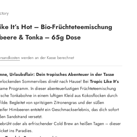
ctory
Like It’s Hot – Bio-Früchteteemischung
beere & Tonka – 65g Dose
rsandkosten
werden an der Kasse berechnet
ne, Urlaubsflair: Dein tropisches Abenteuer in der Tasse
verlockenden Sommervibes direkt nach Hause! Bei
Tropic Like It’s
Name Programm. In dieser abenteuerlustigen Früchteteemischung
tische Tonkabohne in einem luftigen Kleid aus Kokosflocken durch
ilde. Begleitet von spritzigem Zitronengras und der süßen
eifer Himbeeren entsteht ein Geschmackserlebnis, das dich sofort
en Sandstrand versetzt.
ebrüht oder als erfrischender Cold Brew an heißen Tagen – dieser
Ticket ins Paradies.