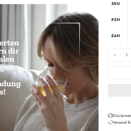
SKU
PZN
EAN
Anzahl verri
Disclaimer
Versand &