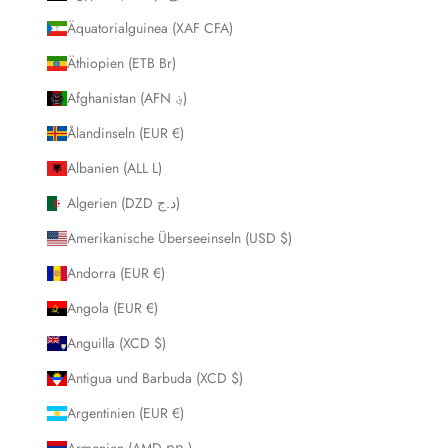
Äquatorialguinea (XAF CFA)
Äthiopien (ETB Br)
Afghanistan (AFN ؋)
Ålandinseln (EUR €)
Albanien (ALL L)
Algerien (DZD د.ج)
Amerikanische Überseeinseln (USD $)
Andorra (EUR €)
Angola (EUR €)
Anguilla (XCD $)
Antigua und Barbuda (XCD $)
Argentinien (EUR €)
Armenien (AMD դր.)