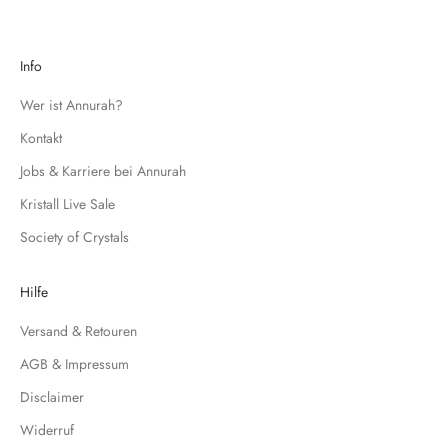
g
e
d
Info
i
c
Wer ist Annurah?
h
Kontakt
f
Jobs & Karriere bei Annurah
ü
r
Kristall Live Sale
u
Society of Crystals
n
s
e
Hilfe
r
Versand & Retouren
e
N
AGB & Impressum
e
Disclaimer
w
s
Widerruf