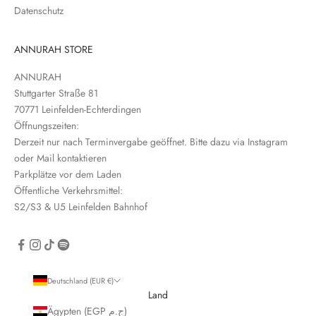
l
Datenschutz
e
t
t
ANNURAH STORE
e
ANNURAH
r
Stuttgarter Straße 81
e
70771 Leinfelden-Echterdingen
i
Öffnungszeiten:
n
Derzeit nur nach Terminvergabe geöffnet. Bitte dazu via Instagram
oder Mail kontaktieren
Parkplätze vor dem Laden
Öffentliche Verkehrsmittel:
S2/S3 & U5 Leinfelden Bahnhof
CRIBE
Deutschland (EUR €)
Land
Ägypten (EGP ج.م)