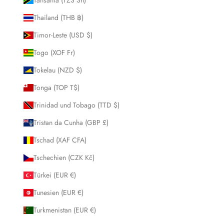
Thailand (THB ฿)
Timor-Leste (USD $)
Togo (XOF Fr)
Tokelau (NZD $)
Tonga (TOP T$)
Trinidad und Tobago (TTD $)
Tristan da Cunha (GBP £)
Tschad (XAF CFA)
Tschechien (CZK Kč)
Türkei (EUR €)
Tunesien (EUR €)
Turkmenistan (EUR €)