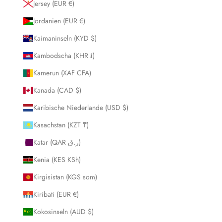
Jersey (EUR €)
Jordanien (EUR €)
Kaimaninseln (KYD $)
Kambodscha (KHR ៛)
Kamerun (XAF CFA)
Kanada (CAD $)
Karibische Niederlande (USD $)
Kasachstan (KZT ₸)
Katar (QAR ر.ق)
Kenia (KES KSh)
Kirgisistan (KGS som)
Kiribati (EUR €)
Kokosinseln (AUD $)