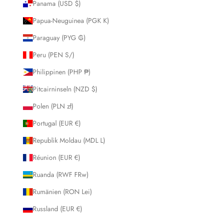
Panama (USD $)
Papua-Neuguinea (PGK K)
Paraguay (PYG ₲)
Peru (PEN S/)
Philippinen (PHP ₱)
Pitcairninseln (NZD $)
Polen (PLN zł)
Portugal (EUR €)
Republik Moldau (MDL L)
Réunion (EUR €)
Ruanda (RWF FRw)
Rumänien (RON Lei)
Russland (EUR €)