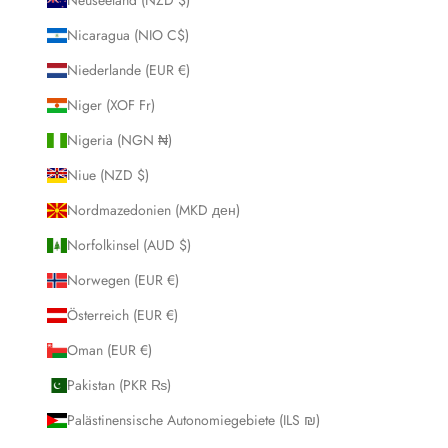
Nicaragua (NIO C$)
Niederlande (EUR €)
Niger (XOF Fr)
Nigeria (NGN ₦)
Niue (NZD $)
Nordmazedonien (MKD ден)
Norfolkinsel (AUD $)
Norwegen (EUR €)
Österreich (EUR €)
Oman (EUR €)
Pakistan (PKR ₨)
Palästinensische Autonomiegebiete (ILS ₪)