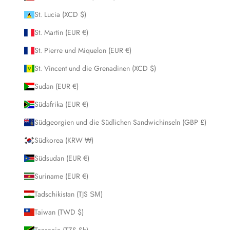
St. Lucia (XCD $)
St. Martin (EUR €)
St. Pierre und Miquelon (EUR €)
St. Vincent und die Grenadinen (XCD $)
Sudan (EUR €)
Südafrika (EUR €)
Südgeorgien und die Südlichen Sandwichinseln (GBP £)
Südkorea (KRW ₩)
Südsudan (EUR €)
Suriname (EUR €)
Tadschikistan (TJS ЅМ)
Taiwan (TWD $)
Tansania (TZS Sh)