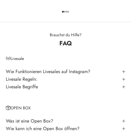
l
Gehe zu Element 1
Gehe zu Element 2
Gehe zu Element 3
Gehe zu Element 4
e
t
t
Brauchst du Hilfe?
FAQ
e
r
Livesale
V
e
Wie Funktionieren Livesales auf Instagram?
r
Livesale Regeln:
p
Livesale Begriffe
a
s
s
OPEN BOX
e
k
Was ist eine Open Box?
e
Wie kann ich eine Open Box öffnen?
i