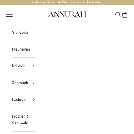
Zum Inhalt springen
Kostenloser Versand ab 150€ innerhalb von Deutschland
Annurah
Menü
Suchen
Waren
Startseite
Neuheiten
Kristalle
Schmuck
Fashion
Figuren &
Sammeln