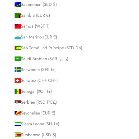
Salomonen (SBD $)
Sambia (EUR €)
Samoa (WST T)
San Marino (EUR €)
São Tomé und Príncipe (STD Db)
Saudi-Arabien (SAR ر.س)
Schweden (SEK kr)
Schweiz (CHF CHF)
Senegal (XOF Fr)
Serbien (RSD РСД)
Seychellen (EUR €)
Sierra Leone (SLL Le)
Simbabwe (USD $)