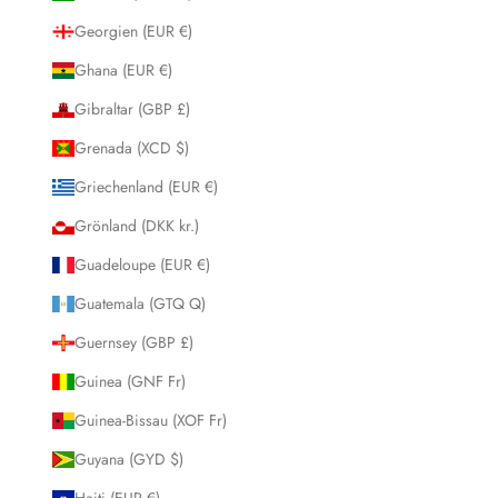
Georgien (EUR €)
Ghana (EUR €)
Gibraltar (GBP £)
Grenada (XCD $)
Griechenland (EUR €)
Grönland (DKK kr.)
Guadeloupe (EUR €)
Guatemala (GTQ Q)
Guernsey (GBP £)
Guinea (GNF Fr)
Guinea-Bissau (XOF Fr)
Guyana (GYD $)
Haiti (EUR €)