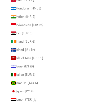
Honduras (HNL L)
Indien (INR ₹)
Indonesien (IDR Rp)
Irak (EUR €)
Irland (EUR €)
Island (ISK kr)
Isle of Man (GBP £)
Israel (ILS ₪)
Italien (EUR €)
Jamaika (JMD $)
Japan (JPY ¥)
Jemen (YER ﷼)