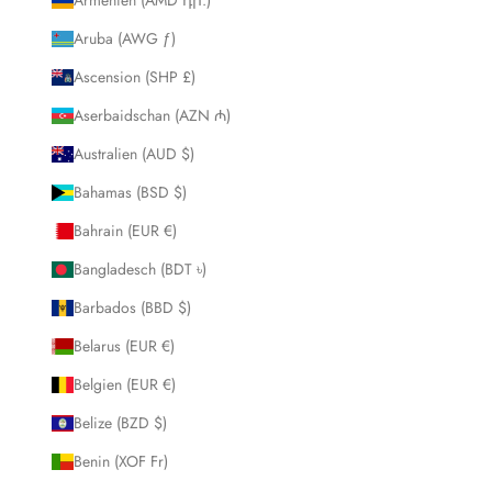
Aruba (AWG ƒ)
Ascension (SHP £)
Aserbaidschan (AZN ₼)
Australien (AUD $)
Bahamas (BSD $)
Bahrain (EUR €)
Bangladesch (BDT ৳)
Barbados (BBD $)
Belarus (EUR €)
Belgien (EUR €)
Belize (BZD $)
Benin (XOF Fr)