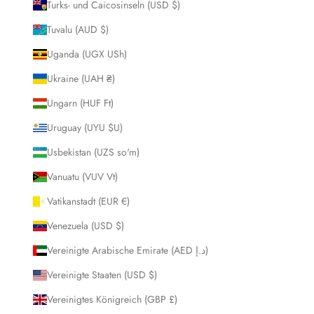
Turks- und Caicosinseln (USD $)
Tuvalu (AUD $)
Uganda (UGX USh)
Ukraine (UAH ₴)
Ungarn (HUF Ft)
Uruguay (UYU $U)
Usbekistan (UZS so'm)
Vanuatu (VUV Vt)
Vatikanstadt (EUR €)
Venezuela (USD $)
Vereinigte Arabische Emirate (AED د.إ)
Vereinigte Staaten (USD $)
Vereinigtes Königreich (GBP £)