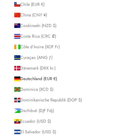
Chile (EUR €)
China (CNY ¥)
Cookinseln (NZD $)
Costa Rica (CRC ₡)
Côte d’Ivoire (XOF Fr)
Curaçao (ANG ƒ)
Dänemark (DKK kr.)
Deutschland (EUR €)
Dominica (XCD $)
Dominikanische Republik (DOP $)
Dschibuti (DJF Fdj)
Ecuador (USD $)
El Salvador (USD $)