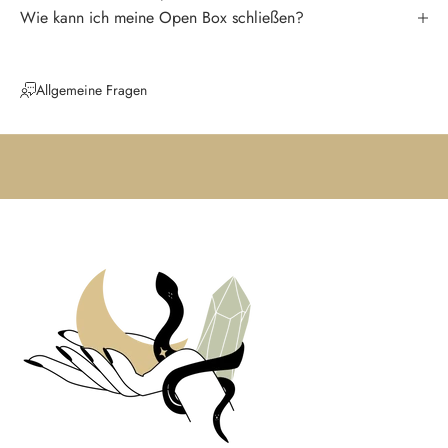
Wie kann ich meine Open Box schließen?
n
e
N
Allgemeine Fragen
e
u
i
g
k
e
i
t
e
n
u
n
d
t
r
a