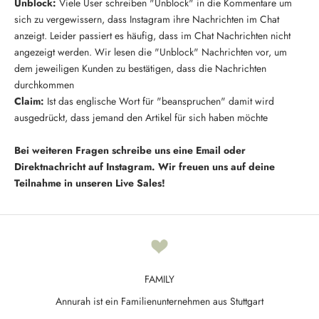
Unblock:
Viele User schreiben "Unblock" in die Kommentare um
K
sich zu vergewissern, dass Instagram ihre Nachrichten im Chat
e
anzeigt. Leider passiert es häufig, dass im Chat Nachrichten nicht
e
angezeigt werden. Wir lesen die "Unblock" Nachrichten vor, um
p
dem jeweiligen Kunden zu bestätigen, dass die Nachrichten
m
durchkommen
e
Claim:
Ist das englische Wort für "beanspruchen" damit wird
u
ausgedrückt, dass jemand den Artikel für sich haben möchte
p
d
Bei weiteren Fragen schreibe uns eine Email oder
a
Direktnachricht auf Instagram. Wir freuen uns auf deine
t
Teilnahme in unseren Live Sales!
e
d
N
e
FAMILY
w
Annurah ist ein Familienunternehmen aus Stuttgart
s