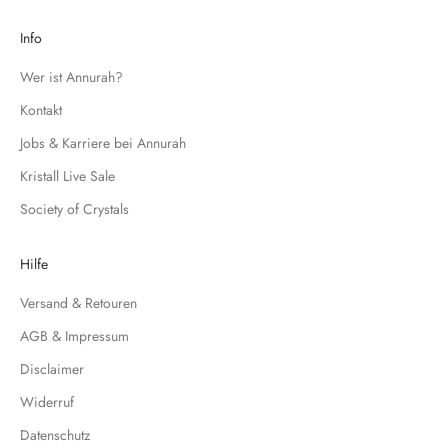
e
d
Info
i
c
Wer ist Annurah?
h
Kontakt
f
Jobs & Karriere bei Annurah
ü
r
Kristall Live Sale
u
Society of Crystals
n
s
e
Hilfe
r
Versand & Retouren
e
N
AGB & Impressum
e
Disclaimer
w
s
Widerruf
l
Datenschutz
e