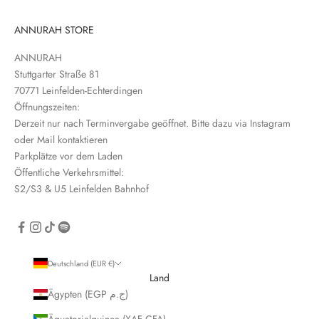
t
t
ANNURAH STORE
e
ANNURAH
r
Stuttgarter Straße 81
e
70771 Leinfelden-Echterdingen
i
Öffnungszeiten:
n
Derzeit nur nach Terminvergabe geöffnet. Bitte dazu via Instagram
oder Mail kontaktieren
Parkplätze vor dem Laden
Öffentliche Verkehrsmittel:
S2/S3 & U5 Leinfelden Bahnhof
CRIBE
Deutschland (EUR €)
Land
Ägypten (EGP ج.م)
Äquatorialguinea (XAF CFA)