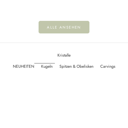
Chakra Schokolade | COSMIC DEALER
ohne Zuckerzusat
Angebot
Ange
€16,90
€2,
ALLE ANSEHEN
Kristalle
NEUHEITEN
Kugeln
Spitzen & Obelisken
Carvings