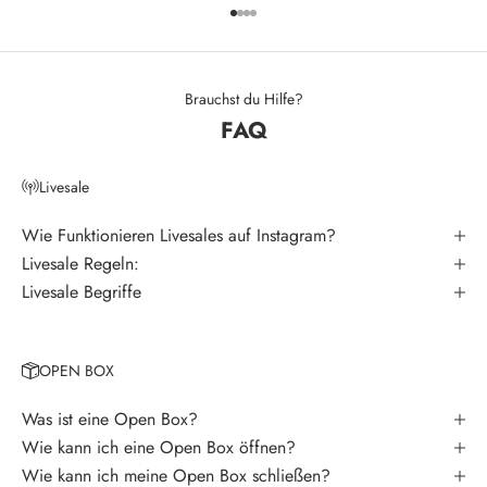
Gehe zu Element 1
Gehe zu Element 2
Gehe zu Element 3
Gehe zu Element 4
e
t
t
Brauchst du Hilfe?
FAQ
e
r
Livesale
V
e
Wie Funktionieren Livesales auf Instagram?
r
Livesale Regeln:
p
Livesale Begriffe
a
s
s
OPEN BOX
e
k
Was ist eine Open Box?
e
Wie kann ich eine Open Box öffnen?
i
Wie kann ich meine Open Box schließen?
n