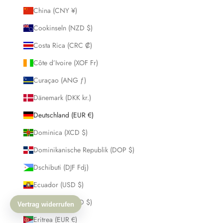
China (CNY ¥)
Cookinseln (NZD $)
Costa Rica (CRC ₡)
Côte d’Ivoire (XOF Fr)
Curaçao (ANG ƒ)
Dänemark (DKK kr.)
Deutschland (EUR €)
Dominica (XCD $)
Dominikanische Republik (DOP $)
Dschibuti (DJF Fdj)
Ecuador (USD $)
El Salvador (USD $)
Eritrea (EUR €)