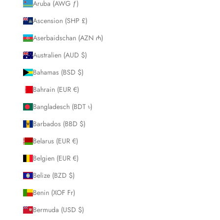
Aruba (AWG ƒ)
Ascension (SHP £)
Aserbaidschan (AZN ₼)
Australien (AUD $)
Bahamas (BSD $)
Bahrain (EUR €)
Bangladesch (BDT ৳)
Barbados (BBD $)
Belarus (EUR €)
Belgien (EUR €)
Belize (BZD $)
Benin (XOF Fr)
Bermuda (USD $)