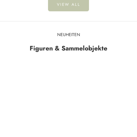
VIEW ALL
NEUHEITEN
Figuren & Sammelobjekte
In den Warenkorb
In den Warenkorb
Magic Toad - Witchy Frosch
Adopt A Bat - Fledermaus