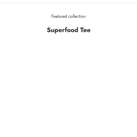
Featured collection
Superfood Tee
In den Warenkorb
In den Warenkorb
PISTACHIO & LION'S MANE – 4er Box
ChocLine Zitrone 30g 