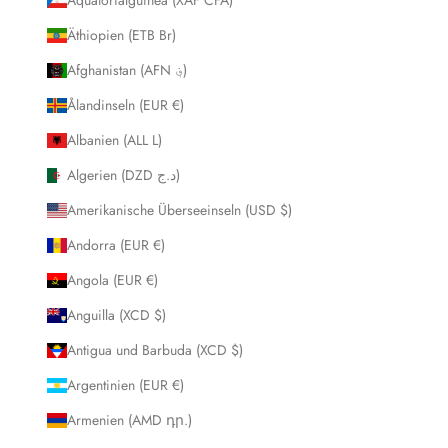
Äthiopien (ETB Br)
Afghanistan (AFN ؋)
Ålandinseln (EUR €)
Albanien (ALL L)
Algerien (DZD د.ج)
Amerikanische Überseeinseln (USD $)
Andorra (EUR €)
Angola (EUR €)
Anguilla (XCD $)
Antigua und Barbuda (XCD $)
Argentinien (EUR €)
Armenien (AMD դր.)