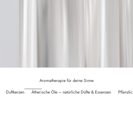
e
h
r
u
t
e
r
1
0
€
E
T
Z
Aromatherapie für deine Sinne
T
E
Duftkerzen
Ätherische Öle – natürliche Düfte & Essenzen
Pflanzli
N
T
D
E
C
K