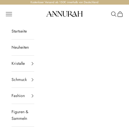
Zum Inhalt springen
Kostenloser Versand ab 150€ innerhalb von Deutschland
Annurah
Menü
Suchen
Waren
Startseite
Neuheiten
Kristalle
Schmuck
Fashion
Figuren &
Sammeln