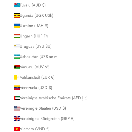
Tuvalu (AUD $)
Uganda (UGX USh)
Ukraine (UAH ₴)
Ungarn (HUF Ft)
Uruguay (UYU $U)
Usbekistan (UZS so'm)
Vanuatu (VUV Vt)
Vatikanstadt (EUR €)
Venezuela (USD $)
Vereinigte Arabische Emirate (AED د.إ)
Vereinigte Staaten (USD $)
Vereinigtes Königreich (GBP £)
Vietnam (VND ₫)