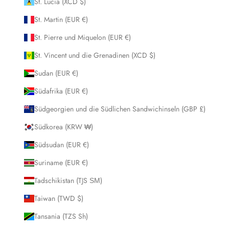
St. Lucia (XCD $)
St. Martin (EUR €)
St. Pierre und Miquelon (EUR €)
St. Vincent und die Grenadinen (XCD $)
Sudan (EUR €)
Südafrika (EUR €)
Südgeorgien und die Südlichen Sandwichinseln (GBP £)
Südkorea (KRW ₩)
Südsudan (EUR €)
Suriname (EUR €)
Tadschikistan (TJS ЅМ)
Taiwan (TWD $)
Tansania (TZS Sh)