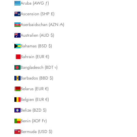
Aruba (AWG ƒ)
Ascension (SHP £)
Aserbaidschan (AZN ₼)
Australien (AUD $)
Bahamas (BSD $)
Bahrain (EUR €)
Bangladesch (BDT ৳)
Barbados (BBD $)
Belarus (EUR €)
Belgien (EUR €)
Belize (BZD $)
Benin (XOF Fr)
Bermuda (USD $)