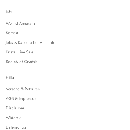
e
d
Info
i
c
Wer ist Annurah?
h
Kontakt
f
Jobs & Karriere bei Annurah
ü
r
Kristall Live Sale
u
Society of Crystals
n
s
e
Hilfe
r
Versand & Retouren
e
N
AGB & Impressum
e
Disclaimer
w
s
Widerruf
l
Datenschutz
e