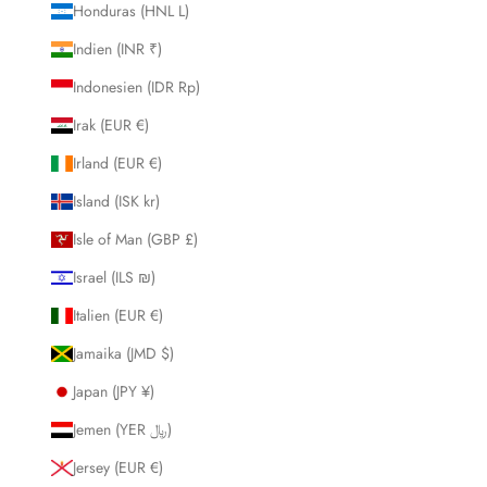
Honduras (HNL L)
Indien (INR ₹)
Indonesien (IDR Rp)
Irak (EUR €)
Irland (EUR €)
Island (ISK kr)
Isle of Man (GBP £)
Israel (ILS ₪)
Italien (EUR €)
Jamaika (JMD $)
Japan (JPY ¥)
Jemen (YER ﷼)
Jersey (EUR €)