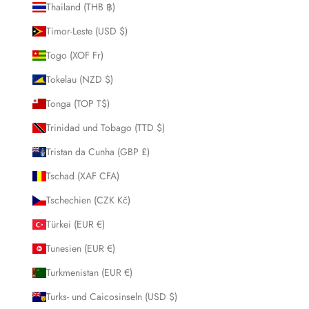
Thailand (THB ฿)
Timor-Leste (USD $)
Togo (XOF Fr)
Tokelau (NZD $)
Tonga (TOP T$)
Trinidad und Tobago (TTD $)
Tristan da Cunha (GBP £)
Tschad (XAF CFA)
Tschechien (CZK Kč)
Türkei (EUR €)
Tunesien (EUR €)
Turkmenistan (EUR €)
Turks- und Caicosinseln (USD $)