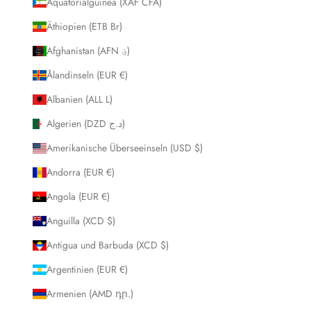
Äquatorialguinea (XAF CFA)
Äthiopien (ETB Br)
Afghanistan (AFN ؋)
Ålandinseln (EUR €)
Albanien (ALL L)
Algerien (DZD د.ج)
Amerikanische Überseeinseln (USD $)
Andorra (EUR €)
Angola (EUR €)
Anguilla (XCD $)
Antigua und Barbuda (XCD $)
Argentinien (EUR €)
Armenien (AMD դր.)