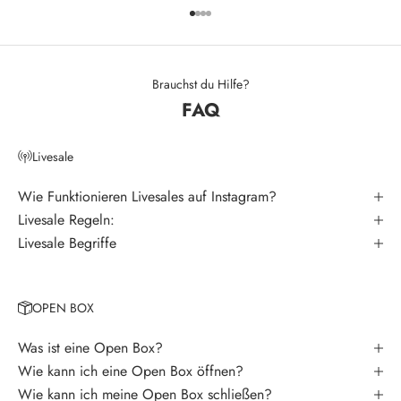
Gehe zu Element 1
Gehe zu Element 2
Gehe zu Element 3
Gehe zu Element 4
e
t
t
Brauchst du Hilfe?
FAQ
e
r
Livesale
V
e
Wie Funktionieren Livesales auf Instagram?
r
Livesale Regeln:
p
Livesale Begriffe
a
s
s
OPEN BOX
e
k
Was ist eine Open Box?
e
Wie kann ich eine Open Box öffnen?
i
Wie kann ich meine Open Box schließen?
n