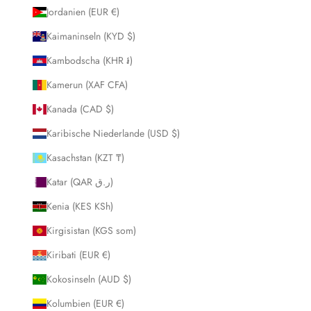
Jordanien (EUR €)
Kaimaninseln (KYD $)
Kambodscha (KHR ៛)
Kamerun (XAF CFA)
Kanada (CAD $)
Karibische Niederlande (USD $)
Kasachstan (KZT ₸)
Katar (QAR ر.ق)
Kenia (KES KSh)
Kirgisistan (KGS som)
Kiribati (EUR €)
Kokosinseln (AUD $)
Kolumbien (EUR €)