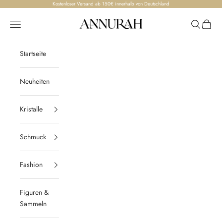
Zum Inhalt springen
Kostenloser Versand ab 150€ innerhalb von Deutschland
Annurah
Menü
Suchen
Waren
Startseite
Neuheiten
Kristalle
Schmuck
Fashion
Figuren &
Sammeln