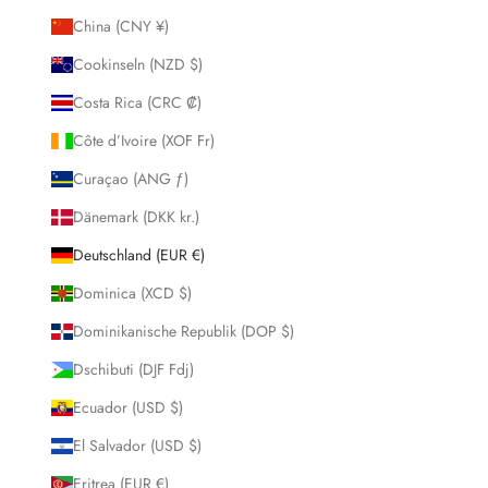
China (CNY ¥)
Cookinseln (NZD $)
Costa Rica (CRC ₡)
Côte d’Ivoire (XOF Fr)
Curaçao (ANG ƒ)
Dänemark (DKK kr.)
Deutschland (EUR €)
Dominica (XCD $)
Dominikanische Republik (DOP $)
Dschibuti (DJF Fdj)
Ecuador (USD $)
El Salvador (USD $)
Eritrea (EUR €)