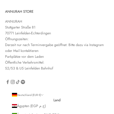
t
t
ANNURAH STORE
e
ANNURAH
r
Stuttgarter Straße 81
e
70771 Leinfelden-Echterdingen
i
Öffnungszeiten:
n
Derzeit nur nach Terminvergabe geöffnet. Bitte dazu via Instagram
oder Mail kontaktieren
Parkplätze vor dem Laden
Öffentliche Verkehrsmittel:
S2/S3 & U5 Leinfelden Bahnhof
CRIBE
Deutschland (EUR €)
Land
Ägypten (EGP ج.م)