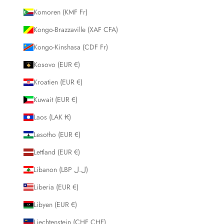
Komoren (KMF Fr)
Kongo-Brazzaville (XAF CFA)
Kongo-Kinshasa (CDF Fr)
Kosovo (EUR €)
Kroatien (EUR €)
Kuwait (EUR €)
Laos (LAK ₭)
Lesotho (EUR €)
Lettland (EUR €)
Libanon (LBP ل.ل)
Liberia (EUR €)
Libyen (EUR €)
Liechtenstein (CHF CHF)