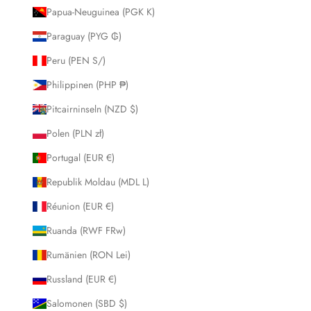
Papua-Neuguinea (PGK K)
Paraguay (PYG ₲)
Peru (PEN S/)
Philippinen (PHP ₱)
Pitcairninseln (NZD $)
Polen (PLN zł)
Portugal (EUR €)
Republik Moldau (MDL L)
Réunion (EUR €)
Ruanda (RWF FRw)
Rumänien (RON Lei)
Russland (EUR €)
Salomonen (SBD $)