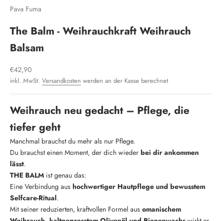
Pava Fuma
The Balm - Weihrauchkraft Weihrauch
Balsam
Angebot
€42,90
inkl. MwSt.
Versandkosten
werden an der Kasse berechnet
Weihrauch neu gedacht – Pflege, die
tiefer geht
Manchmal brauchst du mehr als nur Pflege.
Du brauchst einen Moment, der dich wieder
bei dir ankommen
lässt
.
THE BALM
ist genau das:
Eine Verbindung aus
hochwertiger Hautpflege und bewusstem
Selfcare-Ritual
.
Mit seiner reduzierten, kraftvollen Formel aus
omanischem
Weihrauch, kaltgepresstem Olivenöl und Bienenwachs
wirkt er