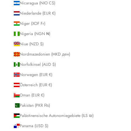
Nicaragua (NIO C$)
Niederlande (EUR €)
Niger (XOF Fr)
Nigeria (NGN ₦)
Niue (NZD $)
Nordmazedonien (MKD ден)
Norfolkinsel (AUD $)
Norwegen (EUR €)
Österreich (EUR €)
Oman (EUR €)
Pakistan (PKR ₨)
Palästinensische Autonomiegebiete (ILS ₪)
Panama (USD $)