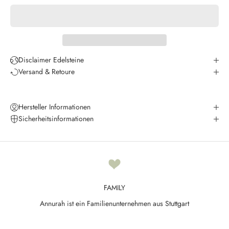
K
e
e
p
m
e
Disclaimer Edelsteine
u
Versand & Retoure
p
d
a
Hersteller Informationen
t
Sicherheitsinformationen
e
d
N
e
FAMILY
w
Annurah ist ein Familienunternehmen aus Stuttgart
s
l