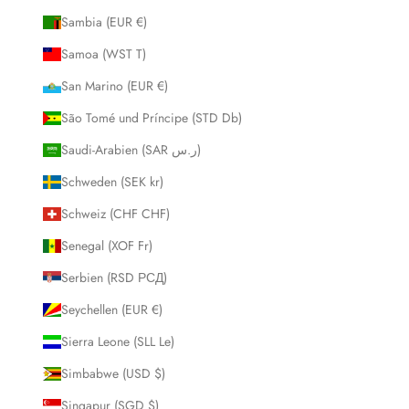
Sambia (EUR €)
Samoa (WST T)
San Marino (EUR €)
São Tomé und Príncipe (STD Db)
Saudi-Arabien (SAR ر.س)
Schweden (SEK kr)
Schweiz (CHF CHF)
Senegal (XOF Fr)
Serbien (RSD РСД)
Seychellen (EUR €)
Sierra Leone (SLL Le)
Simbabwe (USD $)
Singapur (SGD $)