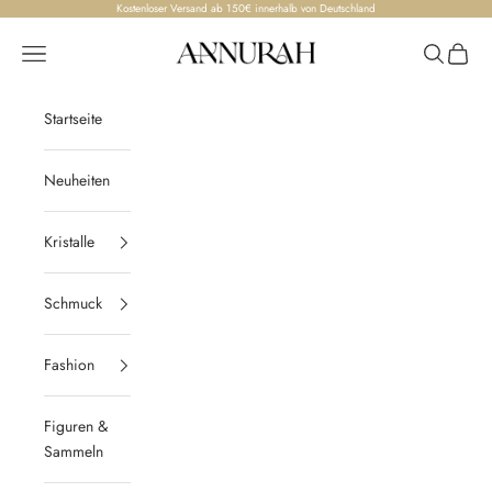
Zum Inhalt springen
Kostenloser Versand ab 150€ innerhalb von Deutschland
Annurah
Menü
Suchen
Waren
Startseite
Neuheiten
Kristalle
Schmuck
Fashion
Figuren &
Sammeln