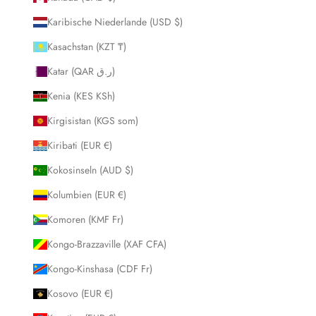
Karibische Niederlande (USD $)
Kasachstan (KZT ₸)
Katar (QAR ر.ق)
Kenia (KES KSh)
Kirgisistan (KGS som)
Kiribati (EUR €)
Kokosinseln (AUD $)
Kolumbien (EUR €)
Komoren (KMF Fr)
Kongo-Brazzaville (XAF CFA)
Kongo-Kinshasa (CDF Fr)
Kosovo (EUR €)