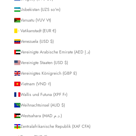
Usbekistan (UZS so'm)
Vanuatu (VUV Vt)
Vatikanstadt (EUR €)
Venezuela (USD $)
Vereinigte Arabische Emirate (AED د.إ)
Vereinigte Staaten (USD $)
Vereinigtes Königreich (GBP £)
Vietnam (VND ₫)
Wallis und Futuna (XPF Fr)
Weihnachtsinsel (AUD $)
Westsahara (MAD د.م.)
Zentralafrikanische Republik (XAF CFA)