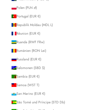
Polen (PLN zł)
Portugal (EUR €)
Republik Moldau (MDL L)
Réunion (EUR €)
Ruanda (RWF FRw)
Rumänien (RON Lei)
Russland (EUR €)
Salomonen (SBD $)
Sambia (EUR €)
Samoa (WST T)
San Marino (EUR €)
São Tomé und Príncipe (STD Db)