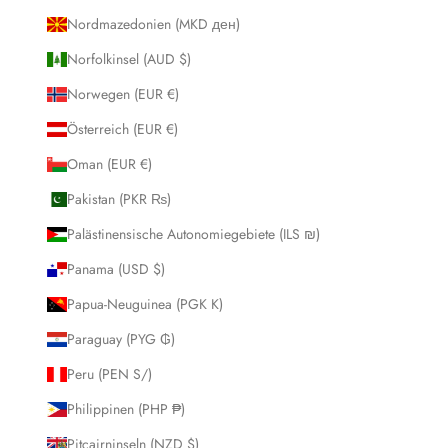
Nordmazedonien (MKD ден)
Norfolkinsel (AUD $)
Norwegen (EUR €)
Österreich (EUR €)
Oman (EUR €)
Pakistan (PKR ₨)
Palästinensische Autonomiegebiete (ILS ₪)
Panama (USD $)
Papua-Neuguinea (PGK K)
Paraguay (PYG ₲)
Peru (PEN S/)
Philippinen (PHP ₱)
Pitcairninseln (NZD $)