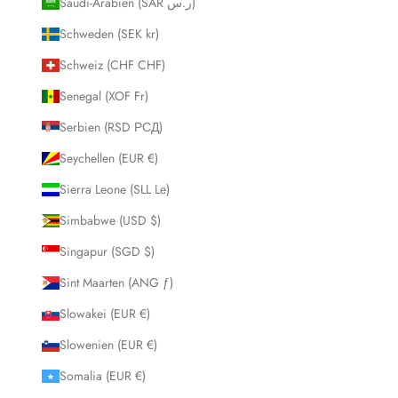
Saudi-Arabien (SAR ر.س)
Schweden (SEK kr)
Schweiz (CHF CHF)
Senegal (XOF Fr)
Serbien (RSD РСД)
Seychellen (EUR €)
Sierra Leone (SLL Le)
Simbabwe (USD $)
Singapur (SGD $)
Sint Maarten (ANG ƒ)
Slowakei (EUR €)
Slowenien (EUR €)
Somalia (EUR €)