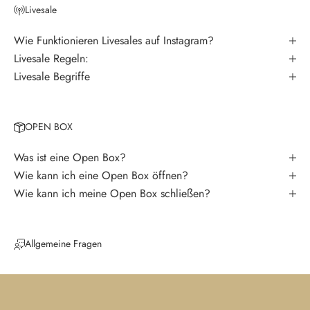
r
Livesale
V
e
Wie Funktionieren Livesales auf Instagram?
r
Livesale Regeln:
p
Livesale Begriffe
a
s
s
OPEN BOX
e
k
Was ist eine Open Box?
e
Wie kann ich eine Open Box öffnen?
i
Wie kann ich meine Open Box schließen?
n
e
N
Allgemeine Fragen
e
u
i
g
k