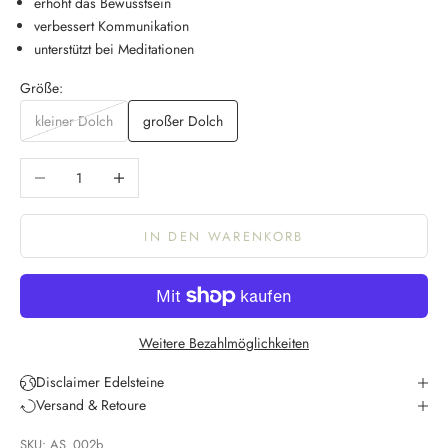
erhöht das Bewusstsein
verbessert Kommunikation
unterstützt bei Meditationen
Größe:
kleiner Dolch
großer Dolch
Anzahl verringern
Anzahl erhöhen
IN DEN WARENKORB
K
e
e
Weitere Bezahlmöglichkeiten
p
m
Disclaimer Edelsteine
e
Versand & Retoure
u
SKU: AS_002b