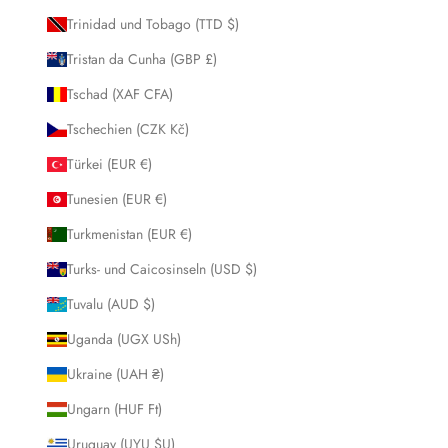
Trinidad und Tobago (TTD $)
Tristan da Cunha (GBP £)
Tschad (XAF CFA)
Tschechien (CZK Kč)
Türkei (EUR €)
Tunesien (EUR €)
Turkmenistan (EUR €)
Turks- und Caicosinseln (USD $)
Tuvalu (AUD $)
Uganda (UGX USh)
Ukraine (UAH ₴)
Ungarn (HUF Ft)
Uruguay (UYU $U)