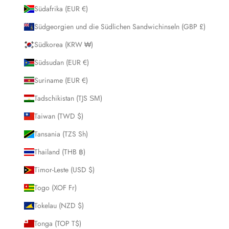
Südafrika (EUR €)
Südgeorgien und die Südlichen Sandwichinseln (GBP £)
Südkorea (KRW ₩)
Südsudan (EUR €)
Suriname (EUR €)
Tadschikistan (TJS ЅМ)
Taiwan (TWD $)
Tansania (TZS Sh)
Thailand (THB ฿)
Timor-Leste (USD $)
Togo (XOF Fr)
Tokelau (NZD $)
Tonga (TOP T$)