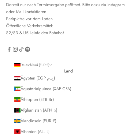
Derzeit nur nach Terminvergabe geöffnet. Bitte dazu via Instagram
oder Mail kontaktieren
Parkplätze vor dem Laden
Öffentliche Verkehrsmittel:
S2/S3 & U5 Leinfelden Bahnhof
CRIBE
Deutschland (EUR €)
Land
Ägypten (EGP ج.م)
Äquatorialguinea (XAF CFA)
Äthiopien (ETB Br)
Afghanistan (AFN ؋)
Ålandinseln (EUR €)
Albanien (ALL L)