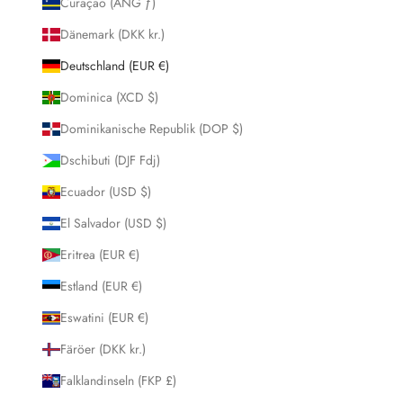
Curaçao (ANG ƒ)
Dänemark (DKK kr.)
Deutschland (EUR €)
Dominica (XCD $)
Dominikanische Republik (DOP $)
Dschibuti (DJF Fdj)
Ecuador (USD $)
El Salvador (USD $)
Eritrea (EUR €)
Estland (EUR €)
Eswatini (EUR €)
Färöer (DKK kr.)
Falklandinseln (FKP £)