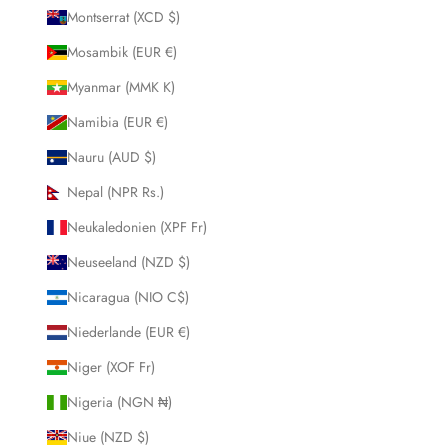
Montserrat (XCD $)
Mosambik (EUR €)
Myanmar (MMK K)
Namibia (EUR €)
Nauru (AUD $)
Nepal (NPR Rs.)
Neukaledonien (XPF Fr)
Neuseeland (NZD $)
Nicaragua (NIO C$)
Niederlande (EUR €)
Niger (XOF Fr)
Nigeria (NGN ₦)
Niue (NZD $)