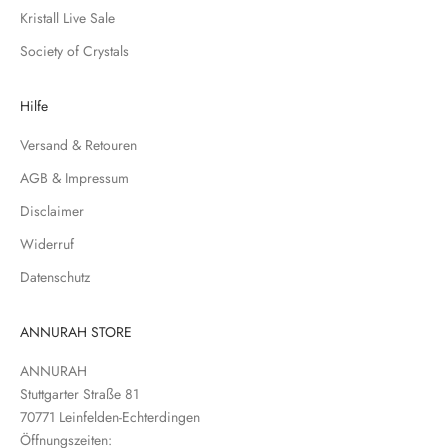
r
Kristall Live Sale
u
Society of Crystals
n
s
e
Hilfe
r
Versand & Retouren
e
N
AGB & Impressum
e
Disclaimer
w
s
Widerruf
l
Datenschutz
e
t
t
ANNURAH STORE
e
ANNURAH
r
Stuttgarter Straße 81
e
70771 Leinfelden-Echterdingen
i
Öffnungszeiten:
n