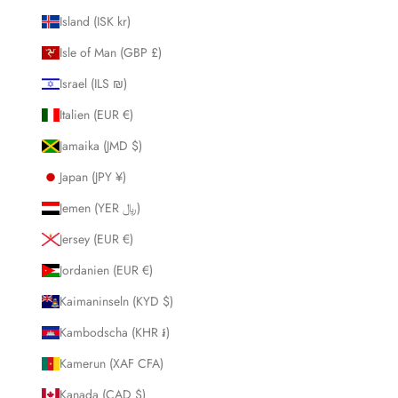
Island (ISK kr)
Isle of Man (GBP £)
Israel (ILS ₪)
Italien (EUR €)
Jamaika (JMD $)
Japan (JPY ¥)
Jemen (YER ﷼)
Jersey (EUR €)
Jordanien (EUR €)
Kaimaninseln (KYD $)
Kambodscha (KHR ៛)
Kamerun (XAF CFA)
Kanada (CAD $)