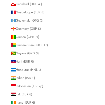
Grönland (DKK kr.)
Guadeloupe (EUR €)
Guatemala (GTQ Q)
Guernsey (GBP £)
Guinea (GNF Fr)
Guinea-Bissau (XOF Fr)
Guyana (GYD $)
Haiti (EUR €)
Honduras (HNL L)
Indien (INR ₹)
Indonesien (IDR Rp)
Irak (EUR €)
Irland (EUR €)