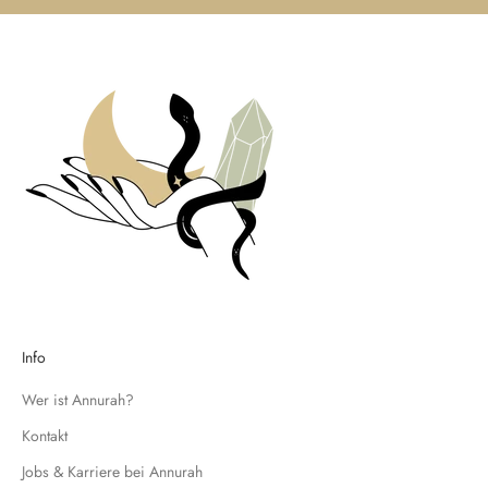
e
i
t
e
n
u
n
d
t
r
a
g
e
d
Info
i
c
Wer ist Annurah?
h
Kontakt
f
Jobs & Karriere bei Annurah
ü