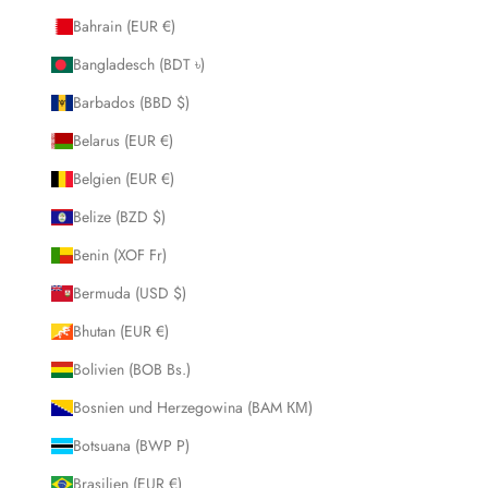
Bahrain (EUR €)
Bangladesch (BDT ৳)
Barbados (BBD $)
Belarus (EUR €)
Belgien (EUR €)
Belize (BZD $)
Benin (XOF Fr)
Bermuda (USD $)
Bhutan (EUR €)
Bolivien (BOB Bs.)
Bosnien und Herzegowina (BAM КМ)
Botsuana (BWP P)
Brasilien (EUR €)