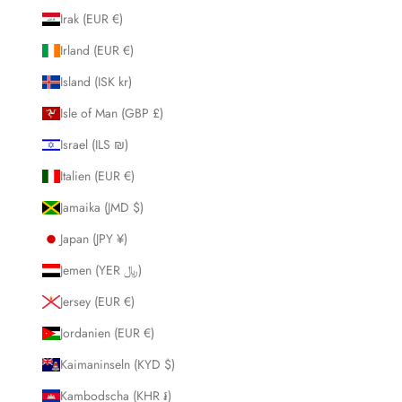
Irak (EUR €)
Irland (EUR €)
Island (ISK kr)
Isle of Man (GBP £)
Israel (ILS ₪)
Italien (EUR €)
Jamaika (JMD $)
Japan (JPY ¥)
Jemen (YER ﷼)
Jersey (EUR €)
Jordanien (EUR €)
Kaimaninseln (KYD $)
Kambodscha (KHR ៛)