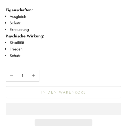
Eigenschaften:
Ausgleich
Schutz
Erneuerung
Psychische Wirkung:
Stabilität
Frieden
Schutz
Anzahl verringern
Anzahl erhöhen
IN DEN WARENKORB
K
e
e
p
m