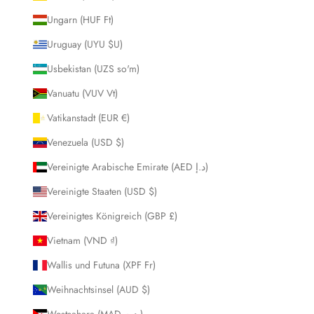
Ungarn (HUF Ft)
Uruguay (UYU $U)
Usbekistan (UZS so'm)
Vanuatu (VUV Vt)
Vatikanstadt (EUR €)
Venezuela (USD $)
Vereinigte Arabische Emirate (AED د.إ)
Vereinigte Staaten (USD $)
Vereinigtes Königreich (GBP £)
Vietnam (VND ₫)
Wallis und Futuna (XPF Fr)
Weihnachtsinsel (AUD $)
Westsahara (MAD د.م.)