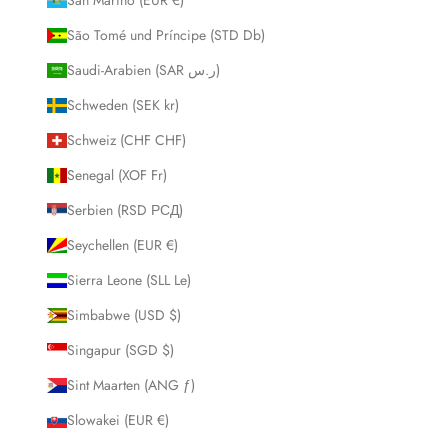
São Tomé und Príncipe (STD Db)
Saudi-Arabien (SAR ر.س)
Schweden (SEK kr)
Schweiz (CHF CHF)
Senegal (XOF Fr)
Serbien (RSD РСД)
Seychellen (EUR €)
Sierra Leone (SLL Le)
Simbabwe (USD $)
Singapur (SGD $)
Sint Maarten (ANG ƒ)
Slowakei (EUR €)