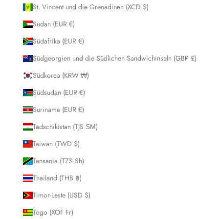
St. Vincent und die Grenadinen (XCD $)
Sudan (EUR €)
Südafrika (EUR €)
Südgeorgien und die Südlichen Sandwichinseln (GBP £)
Südkorea (KRW ₩)
Südsudan (EUR €)
Suriname (EUR €)
Tadschikistan (TJS ЅМ)
Taiwan (TWD $)
Tansania (TZS Sh)
Thailand (THB ฿)
Timor-Leste (USD $)
Togo (XOF Fr)