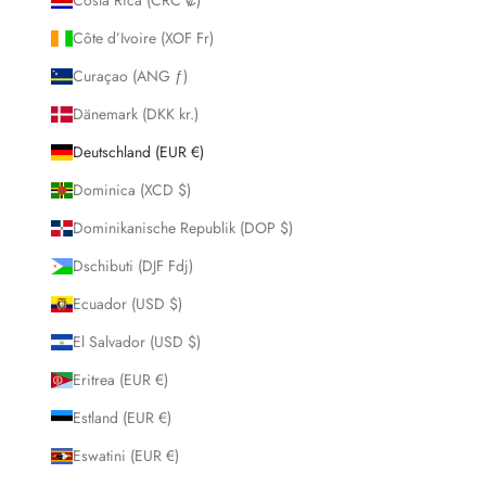
Côte d’Ivoire (XOF Fr)
Curaçao (ANG ƒ)
Dänemark (DKK kr.)
Deutschland (EUR €)
Dominica (XCD $)
Dominikanische Republik (DOP $)
Dschibuti (DJF Fdj)
Ecuador (USD $)
El Salvador (USD $)
Eritrea (EUR €)
Estland (EUR €)
Eswatini (EUR €)