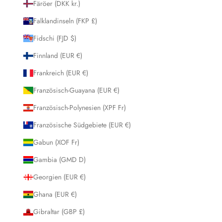
Färöer (DKK kr.)
Falklandinseln (FKP £)
Fidschi (FJD $)
Finnland (EUR €)
Frankreich (EUR €)
Französisch-Guayana (EUR €)
Französisch-Polynesien (XPF Fr)
Französische Südgebiete (EUR €)
Gabun (XOF Fr)
Gambia (GMD D)
Georgien (EUR €)
Ghana (EUR €)
Gibraltar (GBP £)