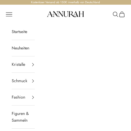
Zum Inhalt springen
Kostenloser Versand ab 150€ innerhalb von Deutschland
Annurah
Menü
Suchen
Waren
Startseite
Neuheiten
Kristalle
Schmuck
Fashion
Figuren &
Sammeln