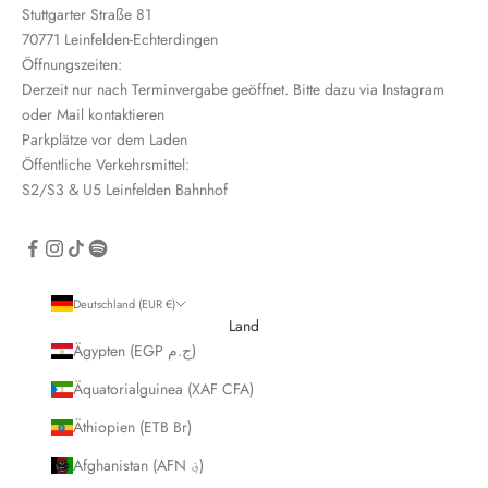
Stuttgarter Straße 81
e
70771 Leinfelden-Echterdingen
i
Öffnungszeiten:
n
Derzeit nur nach Terminvergabe geöffnet. Bitte dazu via Instagram
oder Mail kontaktieren
Parkplätze vor dem Laden
Öffentliche Verkehrsmittel:
S2/S3 & U5 Leinfelden Bahnhof
CRIBE
Deutschland (EUR €)
Land
Ägypten (EGP ج.م)
Äquatorialguinea (XAF CFA)
Äthiopien (ETB Br)
Afghanistan (AFN ؋)