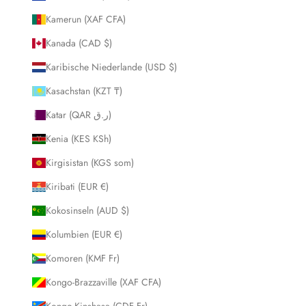
Kamerun (XAF CFA)
Kanada (CAD $)
Karibische Niederlande (USD $)
Kasachstan (KZT ₸)
Katar (QAR ر.ق)
Kenia (KES KSh)
Kirgisistan (KGS som)
Kiribati (EUR €)
Kokosinseln (AUD $)
Kolumbien (EUR €)
Komoren (KMF Fr)
Kongo-Brazzaville (XAF CFA)
Kongo-Kinshasa (CDF Fr)