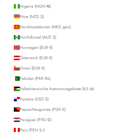
Nigeria (NGN ₦)
Niue (NZD $)
Nordmazedonien (MKD ден)
Norfolkinsel (AUD $)
Norwegen (EUR €)
Österreich (EUR €)
Oman (EUR €)
Pakistan (PKR ₨)
Palästinensische Autonomiegebiete (ILS ₪)
Panama (USD $)
Papua-Neuguinea (PGK K)
Paraguay (PYG ₲)
Peru (PEN S/)