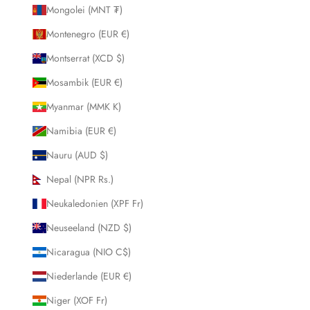
Mongolei (MNT ₮)
Montenegro (EUR €)
Montserrat (XCD $)
Mosambik (EUR €)
Myanmar (MMK K)
Namibia (EUR €)
Nauru (AUD $)
Nepal (NPR Rs.)
Neukaledonien (XPF Fr)
Neuseeland (NZD $)
Nicaragua (NIO C$)
Niederlande (EUR €)
Niger (XOF Fr)