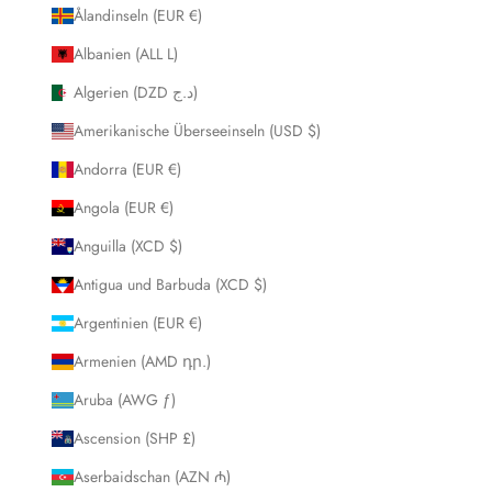
Ålandinseln (EUR €)
Albanien (ALL L)
Algerien (DZD د.ج)
Amerikanische Überseeinseln (USD $)
Andorra (EUR €)
Angola (EUR €)
Anguilla (XCD $)
Antigua und Barbuda (XCD $)
Argentinien (EUR €)
Armenien (AMD դր.)
Aruba (AWG ƒ)
Ascension (SHP £)
Aserbaidschan (AZN ₼)