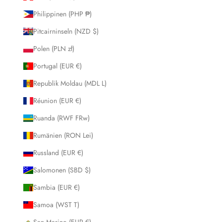
Philippinen (PHP ₱)
Pitcairninseln (NZD $)
Polen (PLN zł)
Portugal (EUR €)
Republik Moldau (MDL L)
Réunion (EUR €)
Ruanda (RWF FRw)
Rumänien (RON Lei)
Russland (EUR €)
Salomonen (SBD $)
Sambia (EUR €)
Samoa (WST T)
San Marino (EUR €)