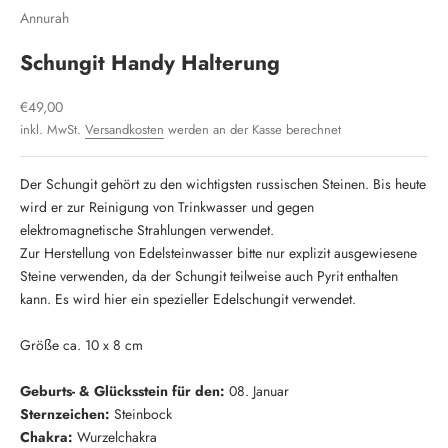
Annurah
Schungit Handy Halterung
Angebot
€49,00
inkl. MwSt.
Versandkosten
werden an der Kasse berechnet
Der Schungit gehört zu den wichtigsten russischen Steinen. Bis heute
wird er zur Reinigung von Trinkwasser und gegen
elektromagnetische Strahlungen verwendet.
Zur Herstellung von Edelsteinwasser bitte nur explizit ausgewiesene
Steine verwenden, da der Schungit teilweise auch Pyrit enthalten
kann. Es wird hier ein spezieller Edelschungit verwendet.
Größe ca. 10 x 8 cm
Geburts- & Glücksstein für den:
08. Januar
Sternzeichen:
Steinbock
Chakra:
Wurzelchakra