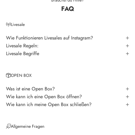
t
FAQ
e
r
Livesale
V
e
Wie Funktionieren Livesales auf Instagram?
r
Livesale Regeln:
p
Livesale Begriffe
a
s
s
OPEN BOX
e
k
Was ist eine Open Box?
e
Wie kann ich eine Open Box öffnen?
i
Wie kann ich meine Open Box schließen?
n
e
N
Allgemeine Fragen
e
u