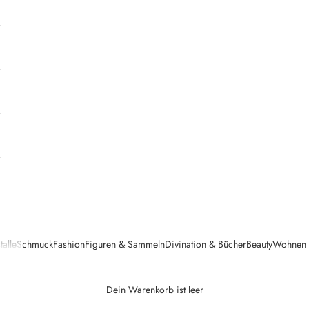
talle
Schmuck
Fashion
Figuren & Sammeln
Divination & Bücher
Beauty
Wohnen &
Dein Warenkorb ist leer