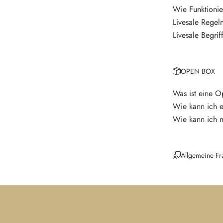
r
Wie Funktionie
Livesale Regel
V
e
Livesale Begrif
r
p
a
OPEN BOX
s
s
Was ist eine 
e
Wie kann ich 
k
Wie kann ich 
e
i
n
Allgemeine Fr
e
N
e
u
i
g