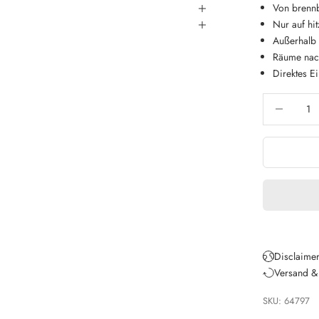
Von brennb
Nur auf hi
Außerhalb 
Räume nach
Direktes E
Anzahl verri
Disclaimer
Versand &
SKU: 64797