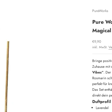
PureWorks
Pure Wo
Magical
Angebot
€9,90
inkl. MwSt.
Ve
Bringe positi
Zuhause mit
Vibes“
. Der
Rosmarin sch
perfekt für k
Das Set enthäl
direkt dein p
Duftprofil
Lavendel