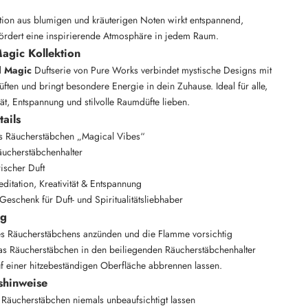
ion aus blumigen und kräuterigen Noten wirkt entspannend,
fördert eine inspirierende Atmosphäre in jedem Raum.
Magic Kollektion
l Magic
Duftserie von Pure Works verbindet mystische Designs mit
ten und bringt besondere Energie in dein Zuhause. Ideal für alle,
ität, Entspannung und stilvolle Raumdüfte lieben.
ails
s Räucherstäbchen „Magical Vibes“
Räucherstäbchenhalter
rischer Duft
editation, Kreativität & Entspannung
 Geschenk für Duft- und Spiritualitätsliebhaber
ng
es Räucherstäbchens anzünden und die Flamme vorsichtig
as Räucherstäbchen in den beiliegenden Räucherstäbchenhalter
uf einer hitzebeständigen Oberfläche abbrennen lassen.
shinweise
Räucherstäbchen niemals unbeaufsichtigt lassen