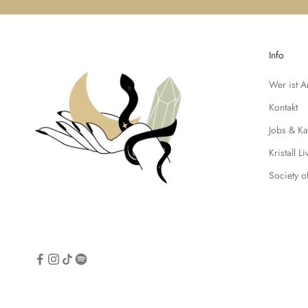
k
e
i
Info
t
e
Wer ist 
n
u
Kontakt
n
Jobs & Ka
d
t
Kristall L
r
Society o
a
g
e
d
i
c
h
f