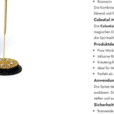
Rosmarin
Die Kombinat
klärend und 
Celestial 
Die
Celestia
magischen Düf
die Spiritual
Produktdet
Pure Work
Inklusive 
Kräuterig-f
Ideal für M
Perfekt als
Anwendu
Die Spitze d
ausblasen. D
stellen und a
Sicherheit
Brennende 