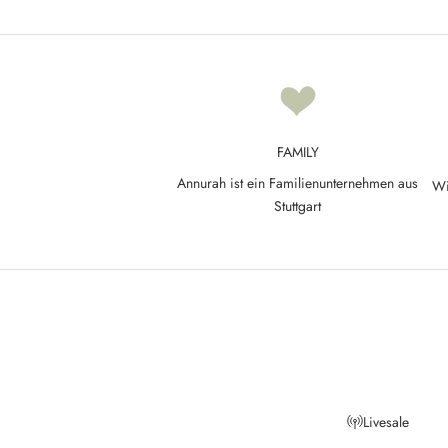
p
d
a
t
e
d
FAMILY
N
Annurah ist ein Familienunternehmen aus
Wi
e
Stuttgart
w
s
l
e
t
t
Livesale
e