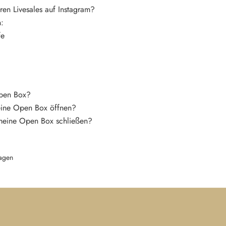
ren Livesales auf Instagram?
n:
fe
Open Box?
eine Open Box öffnen?
meine Open Box schließen?
agen