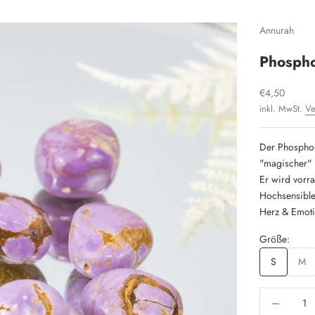
Annurah
Phospho
Angebot
€4,50
inkl. MwSt.
Ve
Der Phosphosi
"magischer" 
Er wird vorr
Hochsensible
Herz & Emoti
Größe:
S
M
Anzahl verri