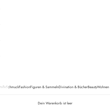
talle
Schmuck
Fashion
Figuren & Sammeln
Divination & Bücher
Beauty
Wohnen &
Dein Warenkorb ist leer