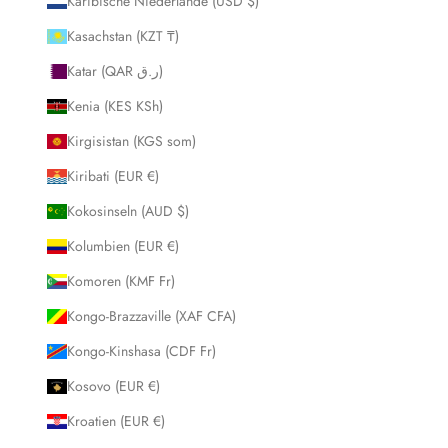
Karibische Niederlande (USD $)
Kasachstan (KZT ₸)
Katar (QAR ر.ق)
Kenia (KES KSh)
Kirgisistan (KGS som)
Kiribati (EUR €)
Kokosinseln (AUD $)
Kolumbien (EUR €)
Komoren (KMF Fr)
Kongo-Brazzaville (XAF CFA)
Kongo-Kinshasa (CDF Fr)
Kosovo (EUR €)
Kroatien (EUR €)