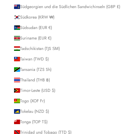
Südgeorgien und die Südlichen Sandwichinseln (GBP £)
Südkorea (KRW ₩)
Südsudan (EUR €)
Suriname (EUR €)
Tadschikistan (TJS ЅМ)
Taiwan (TWD $)
Tansania (TZS Sh)
Thailand (THB ฿)
Timor-Leste (USD $)
Togo (XOF Fr)
Tokelau (NZD $)
Tonga (TOP T$)
Trinidad und Tobago (TTD $)