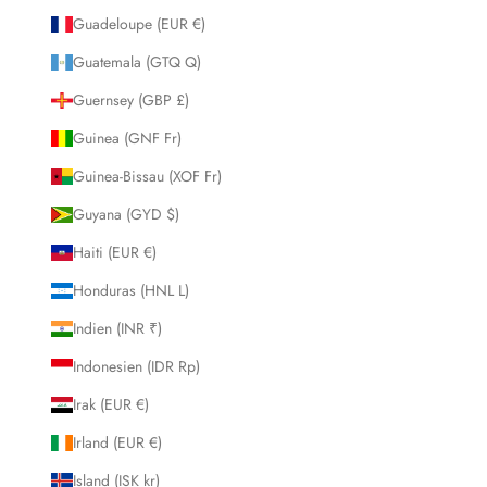
Guadeloupe (EUR €)
Guatemala (GTQ Q)
Guernsey (GBP £)
Guinea (GNF Fr)
Guinea-Bissau (XOF Fr)
Guyana (GYD $)
Haiti (EUR €)
Honduras (HNL L)
Indien (INR ₹)
Indonesien (IDR Rp)
Irak (EUR €)
Irland (EUR €)
Island (ISK kr)