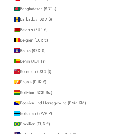
Bangladesch (BDT ৳)
Barbados (BBD $)
Belarus (EUR €)
Belgien (EUR €)
Belize (BZD $)
Benin (XOF Fr)
Bermuda (USD $)
Bhutan (EUR €)
Bolivien (BOB Bs.)
Bosnien und Herzegowina (BAM КМ)
Botsuana (BWP P)
Brasilien (EUR €)