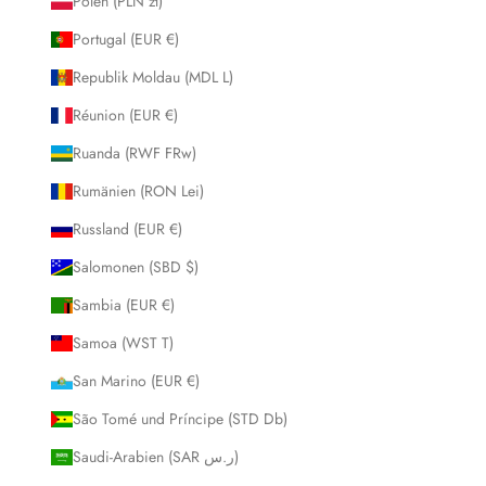
Polen (PLN zł)
Portugal (EUR €)
Republik Moldau (MDL L)
Réunion (EUR €)
Ruanda (RWF FRw)
Rumänien (RON Lei)
Russland (EUR €)
Salomonen (SBD $)
Sambia (EUR €)
Samoa (WST T)
San Marino (EUR €)
São Tomé und Príncipe (STD Db)
Saudi-Arabien (SAR ر.س)