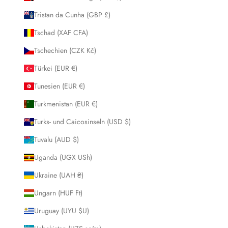
Tristan da Cunha (GBP £)
Tschad (XAF CFA)
Tschechien (CZK Kč)
Türkei (EUR €)
Tunesien (EUR €)
Turkmenistan (EUR €)
Turks- und Caicosinseln (USD $)
Tuvalu (AUD $)
Uganda (UGX USh)
Ukraine (UAH ₴)
Ungarn (HUF Ft)
Uruguay (UYU $U)