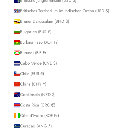
Britische Jungferninseln (USD $)
Britisches Territorium im Indischen Ozean (USD $)
Brunei Darussalam (BND $)
Bulgarien (EUR €)
Burkina Faso (XOF Fr)
Burundi (BIF Fr)
Cabo Verde (CVE $)
Chile (EUR €)
China (CNY ¥)
Cookinseln (NZD $)
Costa Rica (CRC ₡)
Côte d’Ivoire (XOF Fr)
Curaçao (ANG ƒ)