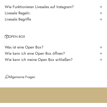
V
e
Wie Funktionieren Livesales auf Instagram?
r
Livesale Regeln:
p
Livesale Begriffe
a
s
s
OPEN BOX
e
k
Was ist eine Open Box?
e
Wie kann ich eine Open Box öffnen?
i
Wie kann ich meine Open Box schließen?
n
e
N
Allgemeine Fragen
e
u
i
g
k
e