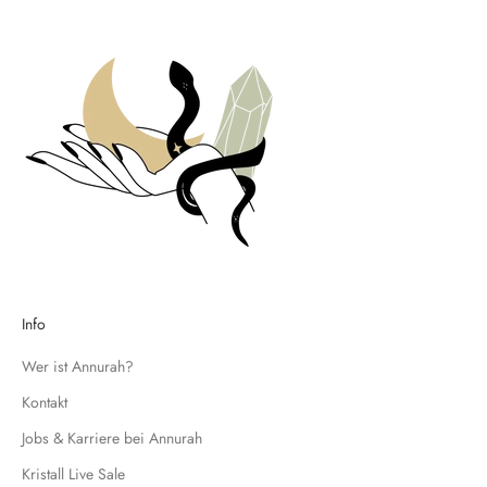
i
t
e
n
u
n
d
t
r
a
g
e
d
Info
i
c
Wer ist Annurah?
h
Kontakt
f
Jobs & Karriere bei Annurah
ü
r
Kristall Live Sale