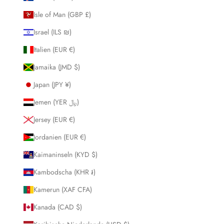
Isle of Man (GBP £)
Israel (ILS ₪)
Italien (EUR €)
Jamaika (JMD $)
Japan (JPY ¥)
Jemen (YER ﷼)
Jersey (EUR €)
Jordanien (EUR €)
Kaimaninseln (KYD $)
Kambodscha (KHR ៛)
Kamerun (XAF CFA)
Kanada (CAD $)