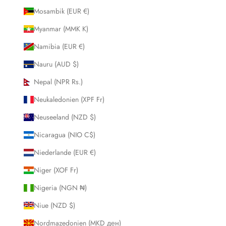
Mosambik (EUR €)
Myanmar (MMK K)
Namibia (EUR €)
Nauru (AUD $)
Nepal (NPR Rs.)
Neukaledonien (XPF Fr)
Neuseeland (NZD $)
Nicaragua (NIO C$)
Niederlande (EUR €)
Niger (XOF Fr)
Nigeria (NGN ₦)
Niue (NZD $)
Nordmazedonien (MKD ден)