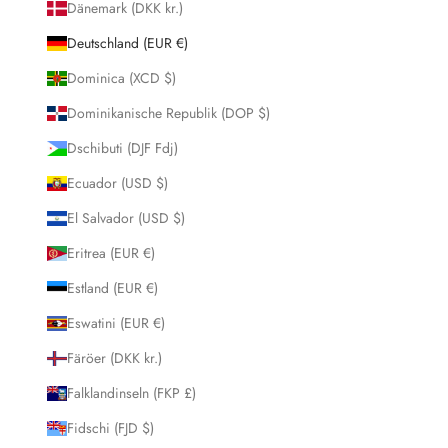
Dänemark (DKK kr.)
Deutschland (EUR €)
Dominica (XCD $)
Dominikanische Republik (DOP $)
Dschibuti (DJF Fdj)
Ecuador (USD $)
El Salvador (USD $)
Eritrea (EUR €)
Estland (EUR €)
Eswatini (EUR €)
Färöer (DKK kr.)
Falklandinseln (FKP £)
Fidschi (FJD $)