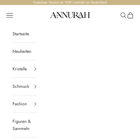
Zum Inhalt springen
Kostenloser Versand ab 150€ innerhalb von Deutschland
Annurah
Menü
Suchen
Waren
Startseite
Neuheiten
Kristalle
Schmuck
Fashion
Figuren &
Sammeln