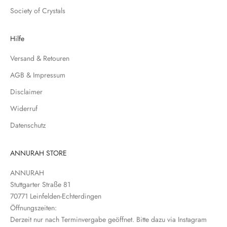
u
Society of Crystals
n
s
e
Hilfe
r
Versand & Retouren
e
N
AGB & Impressum
e
Disclaimer
w
s
Widerruf
l
Datenschutz
e
t
t
ANNURAH STORE
e
ANNURAH
r
Stuttgarter Straße 81
e
70771 Leinfelden-Echterdingen
i
Öffnungszeiten:
n
Derzeit nur nach Terminvergabe geöffnet. Bitte dazu via Instagram