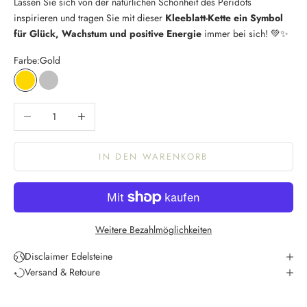
Lassen Sie sich von der natürlichen Schönheit des Peridots
inspirieren und tragen Sie mit dieser
Kleeblatt-Kette ein Symbol
für Glück, Wachstum und positive Energie
immer bei sich! 💚✨
Farbe:
Gold
Gold
Silber
Anzahl verringern
Anzahl erhöhen
IN DEN WARENKORB
K
e
e
p
Weitere Bezahlmöglichkeiten
m
e
Disclaimer Edelsteine
u
Versand & Retoure
p
d