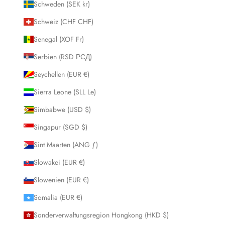
Schweden (SEK kr)
Schweiz (CHF CHF)
Senegal (XOF Fr)
Serbien (RSD РСД)
Seychellen (EUR €)
Sierra Leone (SLL Le)
Simbabwe (USD $)
Singapur (SGD $)
Sint Maarten (ANG ƒ)
Slowakei (EUR €)
Slowenien (EUR €)
Somalia (EUR €)
Sonderverwaltungsregion Hongkong (HKD $)