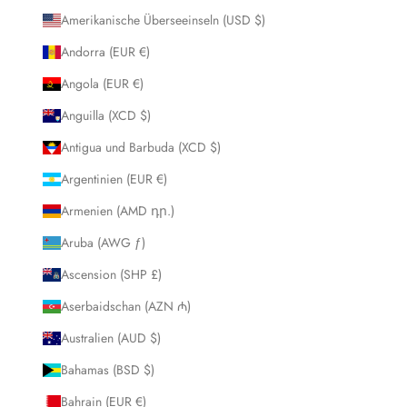
Amerikanische Überseeinseln (USD $)
Andorra (EUR €)
Angola (EUR €)
Anguilla (XCD $)
Antigua und Barbuda (XCD $)
Argentinien (EUR €)
Armenien (AMD դր.)
Aruba (AWG ƒ)
Ascension (SHP £)
Aserbaidschan (AZN ₼)
Australien (AUD $)
Bahamas (BSD $)
Bahrain (EUR €)