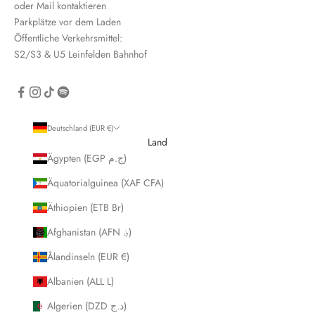
oder Mail kontaktieren
Parkplätze vor dem Laden
Öffentliche Verkehrsmittel:
S2/S3 & U5 Leinfelden Bahnhof
CRIBE
Deutschland (EUR €)
Land
Ägypten (EGP ج.م)
Äquatorialguinea (XAF CFA)
Äthiopien (ETB Br)
Afghanistan (AFN ؋)
Ålandinseln (EUR €)
Albanien (ALL L)
Algerien (DZD د.ج)