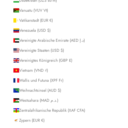
Usbekistan (UZS so'm)
Vanuatu (VUV Vt)
Vatikanstadt (EUR €)
Venezuela (USD $)
Vereinigte Arabische Emirate (AED د.إ)
Vereinigte Staaten (USD $)
Vereinigtes Königreich (GBP £)
Vietnam (VND ₫)
Wallis und Futuna (XPF Fr)
Weihnachtsinsel (AUD $)
Westsahara (MAD د.م.)
Zentralafrikanische Republik (XAF CFA)
Zypern (EUR €)