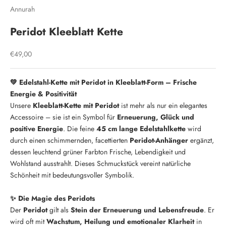
Annurah
Peridot Kleeblatt Kette
Angebot
€49,00
💚 Edelstahl-Kette mit Peridot in Kleeblatt-Form – Frische
Energie & Positivität
Unsere
Kleeblatt-Kette mit Peridot
ist mehr als nur ein elegantes
Accessoire – sie ist ein Symbol für
Erneuerung, Glück und
positive Energie
. Die feine
45 cm lange Edelstahlkette
wird
durch einen schimmernden, facettierten
Peridot-Anhänger
ergänzt,
dessen leuchtend grüner Farbton Frische, Lebendigkeit und
Wohlstand ausstrahlt. Dieses Schmuckstück vereint natürliche
Schönheit mit bedeutungsvoller Symbolik.
✨ Die Magie des Peridots
Der
Peridot
gilt als
Stein der Erneuerung und Lebensfreude
. Er
wird oft mit
Wachstum, Heilung und emotionaler Klarheit
in