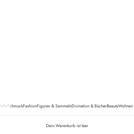
talle
Schmuck
Fashion
Figuren & Sammeln
Divination & Bücher
Beauty
Wohnen &
Dein Warenkorb ist leer