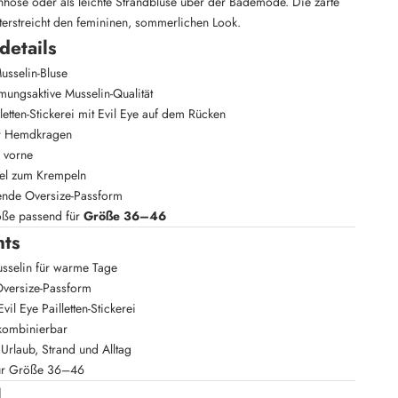
nhose oder als leichte Strandbluse über der Bademode. Die zarte
terstreicht den femininen, sommerlichen Look.
details
usselin-Bluse
mungsaktive Musselin-Qualität
letten-Stickerei mit Evil Eye auf dem Rücken
er Hemdkragen
e vorne
el zum Krempeln
lende Oversize-Passform
öße passend für
Größe 36–46
hts
usselin für warme Tage
versize-Passform
vil Eye Pailletten-Stickerei
 kombinierbar
 Urlaub, Strand und Alltag
ür Größe 36–46
l