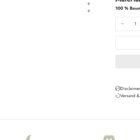
100 % Baum
Anzahl verri
Disclaimer
Versand &