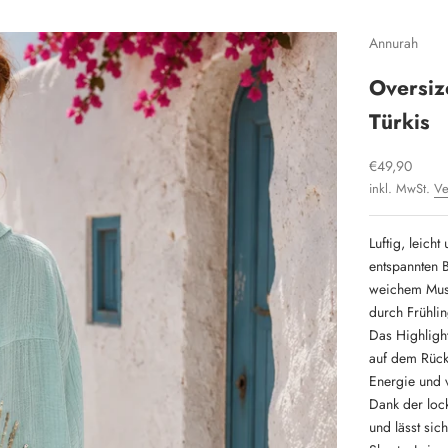
Annurah
Oversiz
Türkis
Angebot
€49,90
inkl. MwSt.
Ve
Luftig, leich
entspannten 
weichem Musse
durch Frühli
Das Highlight
auf dem Rücke
Energie und v
Dank der loc
und lässt sic