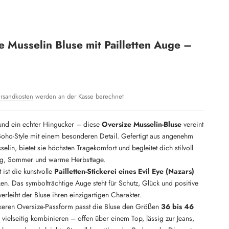
e Musselin Bluse mit Pailletten Auge –
rsandkosten
werden an der Kasse berechnet
t und ein echter Hingucker – diese
Oversize Musselin-Bluse
vereint
Boho-Style mit einem besonderen Detail. Gefertigt aus angenehm
lin, bietet sie höchsten Tragekomfort und begleitet dich stilvoll
ng, Sommer und warme Herbsttage.
 ist die kunstvolle
Pailletten-Stickerei eines Evil Eye (Nazars)
n. Das symbolträchtige Auge steht für Schutz, Glück und positive
erleiht der Bluse ihren einzigartigen Charakter.
keren Oversize-Passform passt die Bluse den Größen
36 bis 46
h vielseitig kombinieren – offen über einem Top, lässig zur Jeans,