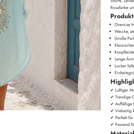
Shorts, Leine
Rosafarbe un
Produkt
Oversize M
Weiche, at
Große Pail
Klassisch
Knopfleist
Lange Ärm
Locker fal
Einheitsgr
Highlig
✔ Luftiger M
✔ Trendige O
✔ Auffällige E
✔ Vielseitig
✔ Perfekt für
✔ Passend f
Materia