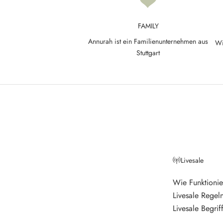
e
d
FAMILY
N
Annurah ist ein Familienunternehmen aus
Wi
e
Stuttgart
w
s
l
e
t
t
Livesale
e
r
Wie Funktionie
Livesale Regel
V
e
Livesale Begrif
r