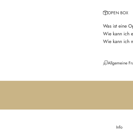
p
a
OPEN BOX
s
s
Was ist eine 
e
Wie kann ich 
k
Wie kann ich 
e
i
n
Allgemeine Fr
e
N
e
u
i
g
k
e
i
Info
t