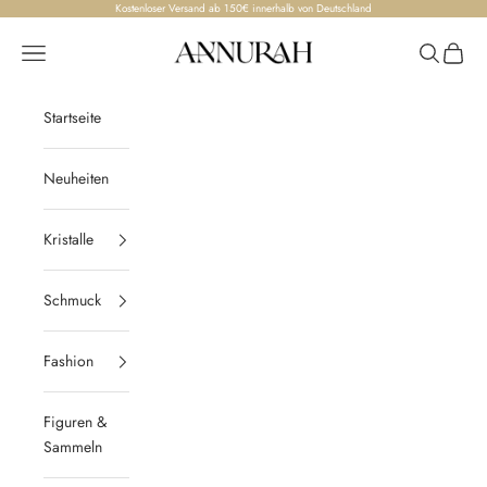
Zum Inhalt springen
Kostenloser Versand ab 150€ innerhalb von Deutschland
Annurah
Menü
Suchen
Waren
Startseite
Neuheiten
Kristalle
Schmuck
Fashion
Figuren &
Sammeln