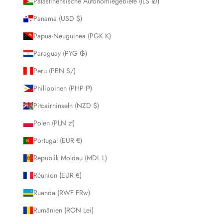
Palästinensische Autonomiegebiete (ILS ₪)
Panama (USD $)
Papua-Neuguinea (PGK K)
Paraguay (PYG ₲)
Peru (PEN S/)
Philippinen (PHP ₱)
Pitcairninseln (NZD $)
Polen (PLN zł)
Portugal (EUR €)
Republik Moldau (MDL L)
Réunion (EUR €)
Ruanda (RWF FRw)
Rumänien (RON Lei)