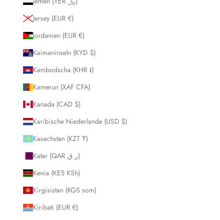
Jemen (YER ﷼)
Jersey (EUR €)
Jordanien (EUR €)
Kaimaninseln (KYD $)
Kambodscha (KHR ៛)
Kamerun (XAF CFA)
Kanada (CAD $)
Karibische Niederlande (USD $)
Kasachstan (KZT ₸)
Katar (QAR ر.ق)
Kenia (KES KSh)
Kirgisistan (KGS som)
Kiribati (EUR €)