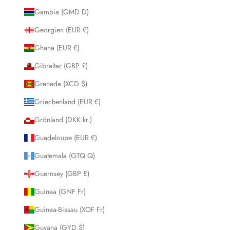
Gambia (GMD D)
Georgien (EUR €)
Ghana (EUR €)
Gibraltar (GBP £)
Grenada (XCD $)
Griechenland (EUR €)
Grönland (DKK kr.)
Guadeloupe (EUR €)
Guatemala (GTQ Q)
Guernsey (GBP £)
Guinea (GNF Fr)
Guinea-Bissau (XOF Fr)
Guyana (GYD $)