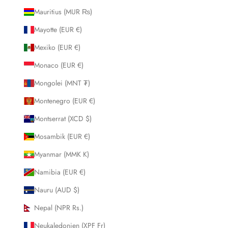
Mauritius (MUR ₨)
Mayotte (EUR €)
Mexiko (EUR €)
Monaco (EUR €)
Mongolei (MNT ₮)
Montenegro (EUR €)
Montserrat (XCD $)
Mosambik (EUR €)
Myanmar (MMK K)
Namibia (EUR €)
Nauru (AUD $)
Nepal (NPR Rs.)
Neukaledonien (XPF Fr)