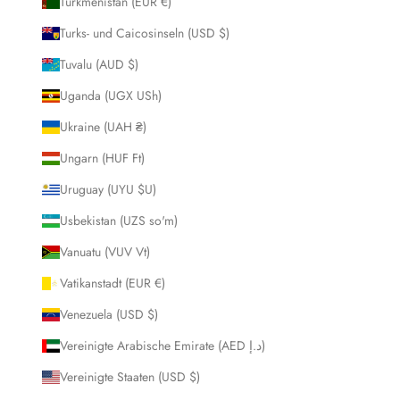
Turkmenistan (EUR €)
Turks- und Caicosinseln (USD $)
Tuvalu (AUD $)
Uganda (UGX USh)
Ukraine (UAH ₴)
Ungarn (HUF Ft)
Uruguay (UYU $U)
Usbekistan (UZS so'm)
Vanuatu (VUV Vt)
Vatikanstadt (EUR €)
Venezuela (USD $)
Vereinigte Arabische Emirate (AED د.إ)
Vereinigte Staaten (USD $)