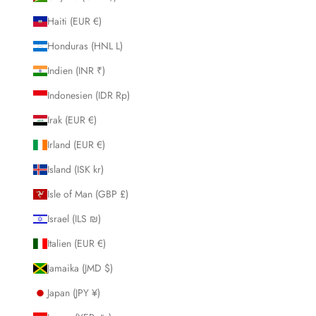
Haiti (EUR €)
Honduras (HNL L)
Indien (INR ₹)
Indonesien (IDR Rp)
Irak (EUR €)
Irland (EUR €)
Island (ISK kr)
Isle of Man (GBP £)
Israel (ILS ₪)
Italien (EUR €)
Jamaika (JMD $)
Japan (JPY ¥)