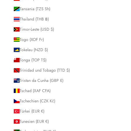
Tansania (TZS Sh)
Thailand (THB ฿)
Timor-Leste (USD $)
Togo (XOF Fr)
Tokelau (NZD $)
Tonga (TOP T$)
Trinidad und Tobago (TTD $)
Tristan da Cunha (GBP £)
Tschad (XAF CFA)
Tschechien (CZK Kč)
Türkei (EUR €)
Tunesien (EUR €)