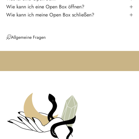
e
Wie kann ich eine Open Box öffnen?
i
Wie kann ich meine Open Box schließen?
n
e
N
Allgemeine Fragen
e
u
i
g
k
e
i
t
e
n
u
n
d
t
r