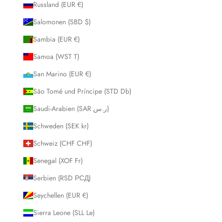
Russland (EUR €)
Salomonen (SBD $)
Sambia (EUR €)
Samoa (WST T)
San Marino (EUR €)
São Tomé und Príncipe (STD Db)
Saudi-Arabien (SAR ر.س)
Schweden (SEK kr)
Schweiz (CHF CHF)
Senegal (XOF Fr)
Serbien (RSD РСД)
Seychellen (EUR €)
Sierra Leone (SLL Le)