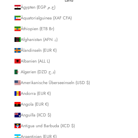
Ägypten (EGP ج.م)
Äquatorialguinea (XAF CFA)
Äthiopien (ETB Br)
Afghanistan (AFN ؋)
Ålandinseln (EUR €)
Albanien (ALL L)
Algerien (DZD د.ج)
Amerikanische Überseeinseln (USD $)
Andorra (EUR €)
Angola (EUR €)
Anguilla (XCD $)
Antigua und Barbuda (XCD $)
Argentinien (EUR €)