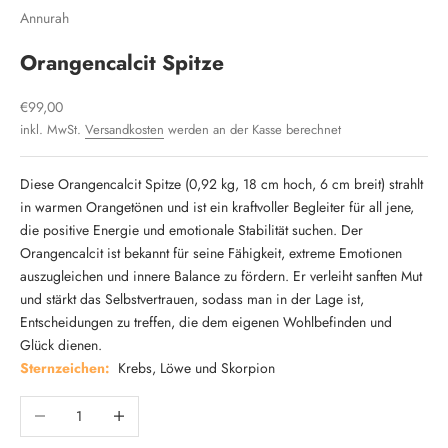
Annurah
Orangencalcit Spitze
Angebot
€99,00
inkl. MwSt.
Versandkosten
werden an der Kasse berechnet
Diese Orangencalcit Spitze (0,92 kg, 18 cm hoch, 6 cm breit) strahlt
in warmen Orangetönen und ist ein kraftvoller Begleiter für all jene,
die positive Energie und emotionale Stabilität suchen. Der
Orangencalcit ist bekannt für seine Fähigkeit, extreme Emotionen
auszugleichen und innere Balance zu fördern. Er verleiht sanften Mut
und stärkt das Selbstvertrauen, sodass man in der Lage ist,
Entscheidungen zu treffen, die dem eigenen Wohlbefinden und
Glück dienen.
Sternzeichen:
Krebs, Löwe und Skorpion
Anzahl verringern
Anzahl erhöhen