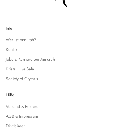
a
g
e
d
Info
i
c
Wer ist Annurah?
h
Kontakt
f
Jobs & Karriere bei Annurah
ü
r
Kristall Live Sale
u
Society of Crystals
n
s
e
Hilfe
r
Versand & Retouren
e
N
AGB & Impressum
e
Disclaimer
w