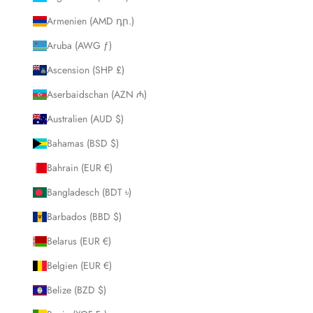
Armenien (AMD դր.)
Aruba (AWG ƒ)
Ascension (SHP £)
Aserbaidschan (AZN ₼)
Australien (AUD $)
Bahamas (BSD $)
Bahrain (EUR €)
Bangladesch (BDT ৳)
Barbados (BBD $)
Belarus (EUR €)
Belgien (EUR €)
Belize (BZD $)