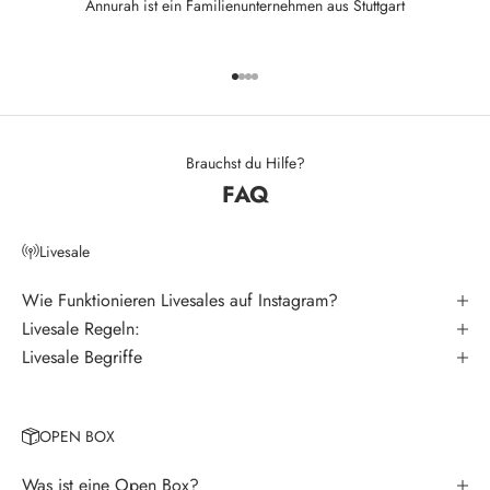
Annurah ist ein Familienunternehmen aus Stuttgart
s
l
Gehe zu Element 1
Gehe zu Element 2
Gehe zu Element 3
Gehe zu Element 4
e
t
t
Brauchst du Hilfe?
FAQ
e
r
Livesale
V
e
Wie Funktionieren Livesales auf Instagram?
r
Livesale Regeln:
p
Livesale Begriffe
a
s
s
OPEN BOX
e
k
Was ist eine Open Box?