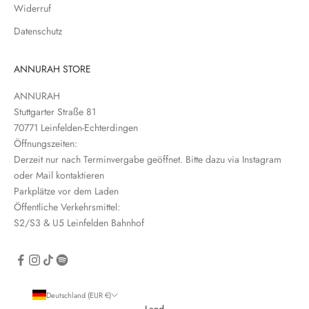
s
Widerruf
l
Datenschutz
e
t
t
ANNURAH STORE
e
ANNURAH
r
Stuttgarter Straße 81
e
70771 Leinfelden-Echterdingen
i
Öffnungszeiten:
n
Derzeit nur nach Terminvergabe geöffnet. Bitte dazu via Instagram
oder Mail kontaktieren
Parkplätze vor dem Laden
Öffentliche Verkehrsmittel:
S2/S3 & U5 Leinfelden Bahnhof
CRIBE
Deutschland (EUR €)
Land