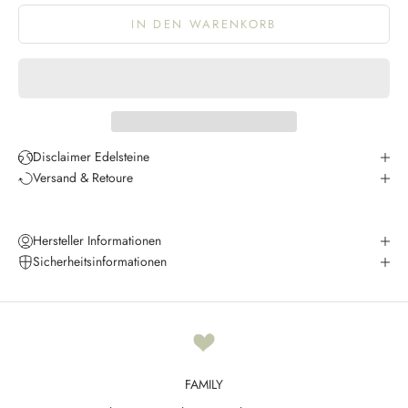
IN DEN WARENKORB
K
e
e
p
m
e
Disclaimer Edelsteine
u
Versand & Retoure
p
d
a
Hersteller Informationen
t
Sicherheitsinformationen
e
d
N
e
FAMILY
w