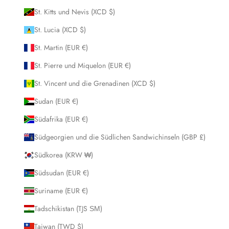
St. Kitts und Nevis (XCD $)
St. Lucia (XCD $)
St. Martin (EUR €)
St. Pierre und Miquelon (EUR €)
St. Vincent und die Grenadinen (XCD $)
Sudan (EUR €)
Südafrika (EUR €)
Südgeorgien und die Südlichen Sandwichinseln (GBP £)
Südkorea (KRW ₩)
Südsudan (EUR €)
Suriname (EUR €)
Tadschikistan (TJS ЅМ)
Taiwan (TWD $)