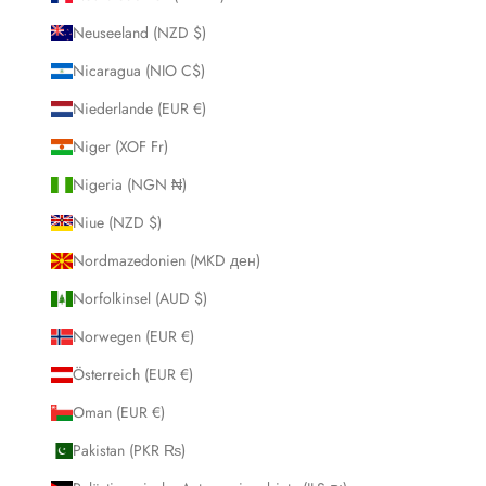
Neuseeland (NZD $)
Nicaragua (NIO C$)
Niederlande (EUR €)
Niger (XOF Fr)
Nigeria (NGN ₦)
Niue (NZD $)
Nordmazedonien (MKD ден)
Norfolkinsel (AUD $)
Norwegen (EUR €)
Österreich (EUR €)
Oman (EUR €)
Pakistan (PKR ₨)