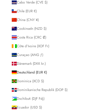
Cabo Verde (CVE $)
Chile (EUR €)
China (CNY ¥)
Cookinseln (NZD $)
Costa Rica (CRC ₡)
Côte d’Ivoire (XOF Fr)
Curaçao (ANG ƒ)
Dänemark (DKK kr.)
Deutschland (EUR €)
Dominica (XCD $)
Dominikanische Republik (DOP $)
Dschibuti (DJF Fdj)
Ecuador (USD $)