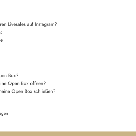
ren Livesales auf Instagram?
n:
fe
Open Box?
eine Open Box öffnen?
meine Open Box schließen?
agen