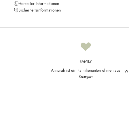
m
Hersteller Informationen
e
Sicherheitsinformationen
u
p
d
a
t
e
d
FAMILY
N
Annurah ist ein Familienunternehmen aus
Wi
e
Stuttgart
w
s
l
e
t