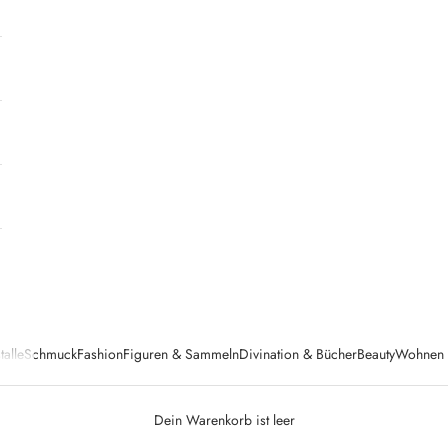
talle
Schmuck
Fashion
Figuren & Sammeln
Divination & Bücher
Beauty
Wohnen &
Dein Warenkorb ist leer