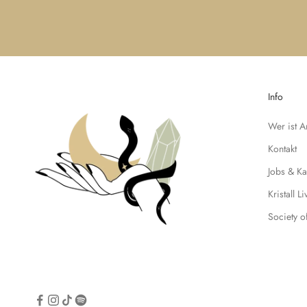
u
i
g
k
e
i
Info
t
e
Wer ist 
n
u
Kontakt
n
Jobs & Ka
d
t
Kristall L
r
Society o
a
g
e
d
i
c