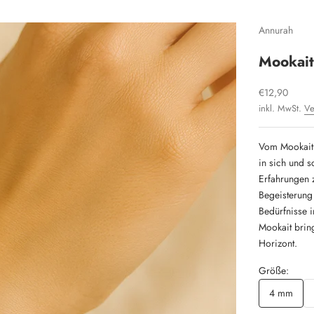
Annurah
Mookai
Angebot
€12,90
inkl. MwSt.
Ve
Vom Mookait h
in sich und 
Erfahrungen z
Begeisterung
Bedürfnisse i
Mookait bring
Horizont.
Größe:
4 mm