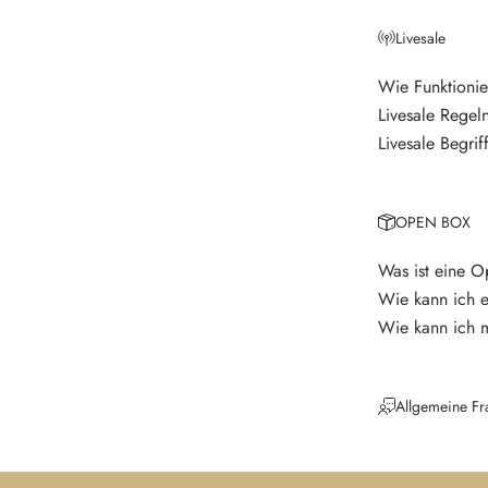
t
Livesale
e
r
Wie Funktionie
Livesale Regel
V
e
Livesale Begrif
r
p
a
OPEN BOX
s
s
Was ist eine 
e
Wie kann ich 
k
Wie kann ich 
e
i
n
Allgemeine Fr
e
N
e