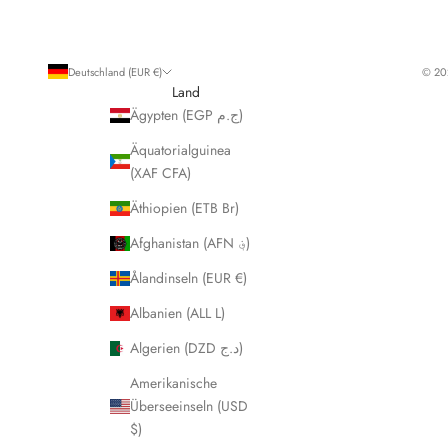
h
f
ü
Deutschland (EUR €)
© 202
r
Land
u
Ägypten (EGP ج.م)
n
Äquatorialguinea
s
(XAF CFA)
e
r
Äthiopien (ETB Br)
e
Afghanistan (AFN ؋)
N
e
Ålandinseln (EUR €)
w
Albanien (ALL L)
s
l
Algerien (DZD د.ج)
e
Amerikanische
t
Überseeinseln (USD
t
$)
e