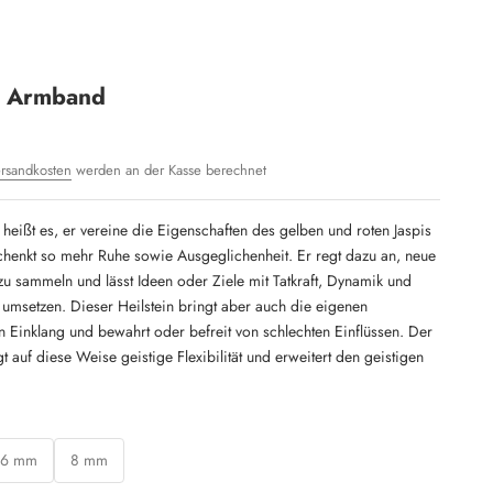
t Armband
rsandkosten
werden an der Kasse berechnet
eißt es, er vereine die Eigenschaften des gelben und roten Jaspis
schenkt so mehr Ruhe sowie Ausgeglichenheit. Er regt dazu an, neue
u sammeln und lässt Ideen oder Ziele mit Tatkraft, Dynamik und
 umsetzen. Dieser Heilstein bringt aber auch die eigenen
n Einklang und bewahrt oder befreit von schlechten Einflüssen. Der
t auf diese Weise geistige Flexibilität und erweitert den geistigen
6 mm
8 mm