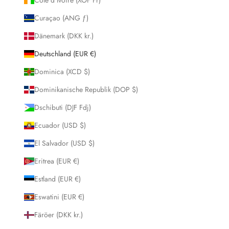
Curaçao (ANG ƒ)
Dänemark (DKK kr.)
Deutschland (EUR €)
Dominica (XCD $)
Dominikanische Republik (DOP $)
Dschibuti (DJF Fdj)
Ecuador (USD $)
El Salvador (USD $)
Eritrea (EUR €)
Estland (EUR €)
Eswatini (EUR €)
Färöer (DKK kr.)