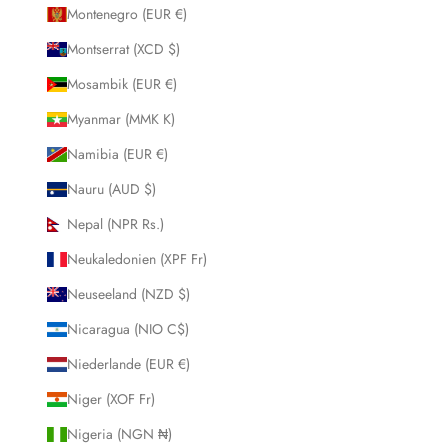
Montenegro (EUR €)
Montserrat (XCD $)
Mosambik (EUR €)
Myanmar (MMK K)
Namibia (EUR €)
Nauru (AUD $)
Nepal (NPR Rs.)
Neukaledonien (XPF Fr)
Neuseeland (NZD $)
Nicaragua (NIO C$)
Niederlande (EUR €)
Niger (XOF Fr)
Nigeria (NGN ₦)