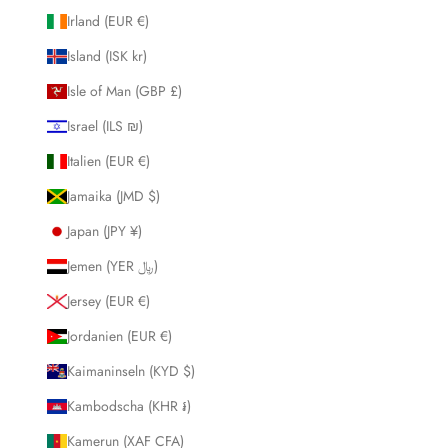
Irland (EUR €)
Island (ISK kr)
Isle of Man (GBP £)
Israel (ILS ₪)
Italien (EUR €)
Jamaika (JMD $)
Japan (JPY ¥)
Jemen (YER ﷼)
Jersey (EUR €)
Jordanien (EUR €)
Kaimaninseln (KYD $)
Kambodscha (KHR ៛)
Kamerun (XAF CFA)