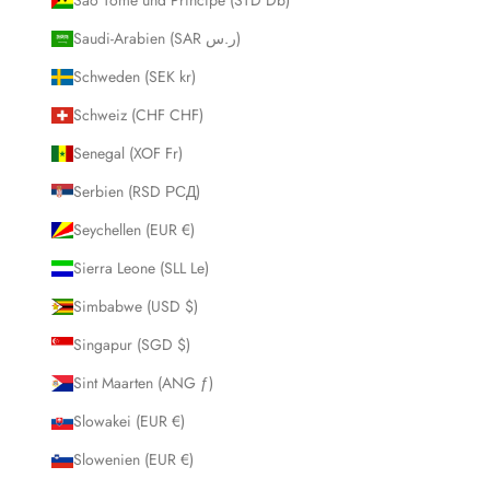
Saudi-Arabien (SAR ر.س)
Schweden (SEK kr)
Schweiz (CHF CHF)
Senegal (XOF Fr)
Serbien (RSD РСД)
Seychellen (EUR €)
Sierra Leone (SLL Le)
Simbabwe (USD $)
Singapur (SGD $)
Sint Maarten (ANG ƒ)
Slowakei (EUR €)
Slowenien (EUR €)