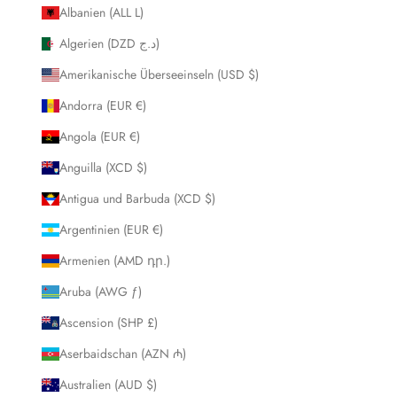
Albanien (ALL L)
Algerien (DZD د.ج)
Amerikanische Überseeinseln (USD $)
Andorra (EUR €)
Angola (EUR €)
Anguilla (XCD $)
Antigua und Barbuda (XCD $)
Argentinien (EUR €)
Armenien (AMD դր.)
Aruba (AWG ƒ)
Ascension (SHP £)
Aserbaidschan (AZN ₼)
Australien (AUD $)