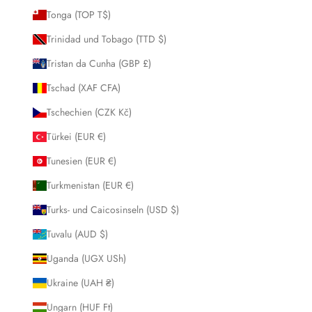
Tonga (TOP T$)
Trinidad und Tobago (TTD $)
Tristan da Cunha (GBP £)
Tschad (XAF CFA)
Tschechien (CZK Kč)
Türkei (EUR €)
Tunesien (EUR €)
Turkmenistan (EUR €)
Turks- und Caicosinseln (USD $)
Tuvalu (AUD $)
Uganda (UGX USh)
Ukraine (UAH ₴)
Ungarn (HUF Ft)