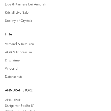
Jobs & Karriere bei Annurah
ü
r
Kristall Live Sale
u
Society of Crystals
n
s
e
Hilfe
r
Versand & Retouren
e
N
AGB & Impressum
e
Disclaimer
w
s
Widerruf
l
Datenschutz
e
t
t
ANNURAH STORE
e
ANNURAH
r
Stuttgarter Straße 81
e