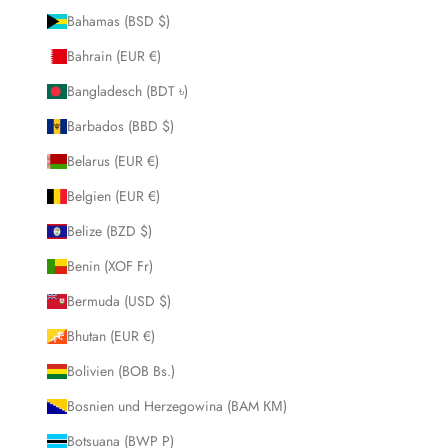
Bahamas (BSD $)
Bahrain (EUR €)
Bangladesch (BDT ৳)
Barbados (BBD $)
Belarus (EUR €)
Belgien (EUR €)
Belize (BZD $)
Benin (XOF Fr)
Bermuda (USD $)
Bhutan (EUR €)
Bolivien (BOB Bs.)
Bosnien und Herzegowina (BAM КМ)
Botsuana (BWP P)