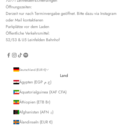
70771 Leinfelden-Echterdingen
i
Öffnungszeiten:
n
Derzeit nur nach Terminvergabe geöffnet. Bitte dazu via Instagram
oder Mail kontaktieren
Parkplätze vor dem Laden
Öffentliche Verkehrsmittel:
S2/S3 & U5 Leinfelden Bahnhof
CRIBE
Deutschland (EUR €)
Land
Ägypten (EGP ج.م)
Äquatorialguinea (XAF CFA)
Äthiopien (ETB Br)
Afghanistan (AFN ؋)
Ålandinseln (EUR €)