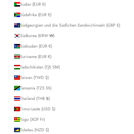
Sudan (EUR €)
Südafrika (EUR €)
Südgeorgien und die Südlichen Sandwichinseln (GBP £)
Südkorea (KRW ₩)
Südsudan (EUR €)
Suriname (EUR €)
Tadschikistan (TJS ЅМ)
Taiwan (TWD $)
Tansania (TZS Sh)
Thailand (THB ฿)
Timor-Leste (USD $)
Togo (XOF Fr)
Tokelau (NZD $)