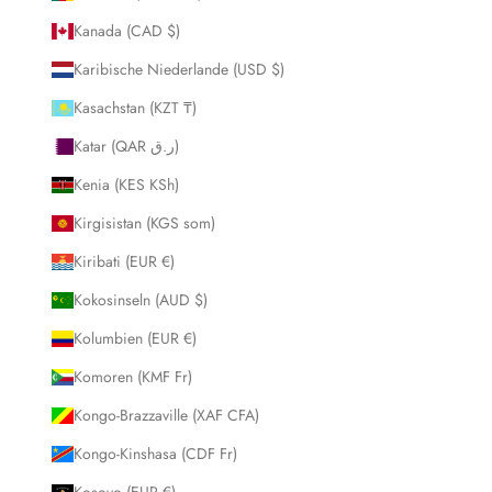
Kanada (CAD $)
Karibische Niederlande (USD $)
Kasachstan (KZT ₸)
Katar (QAR ر.ق)
Kenia (KES KSh)
Kirgisistan (KGS som)
Kiribati (EUR €)
Kokosinseln (AUD $)
Kolumbien (EUR €)
Komoren (KMF Fr)
Kongo-Brazzaville (XAF CFA)
Kongo-Kinshasa (CDF Fr)
Kosovo (EUR €)