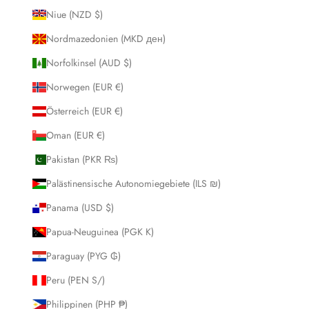
Niue (NZD $)
Nordmazedonien (MKD ден)
Norfolkinsel (AUD $)
Norwegen (EUR €)
Österreich (EUR €)
Oman (EUR €)
Pakistan (PKR ₨)
Palästinensische Autonomiegebiete (ILS ₪)
Panama (USD $)
Papua-Neuguinea (PGK K)
Paraguay (PYG ₲)
Peru (PEN S/)
Philippinen (PHP ₱)