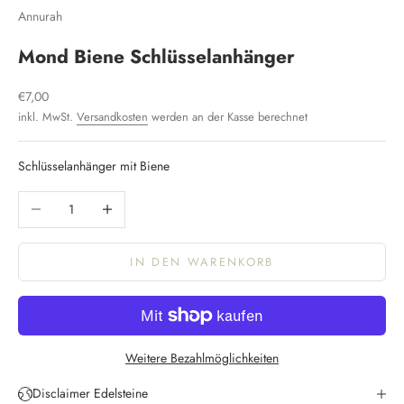
Annurah
Mond Biene Schlüsselanhänger
Angebot
€7,00
inkl. MwSt.
Versandkosten
werden an der Kasse berechnet
Schlüsselanhänger mit Biene
Anzahl verringern
Anzahl erhöhen
IN DEN WARENKORB
K
e
e
p
Weitere Bezahlmöglichkeiten
m
e
Disclaimer Edelsteine