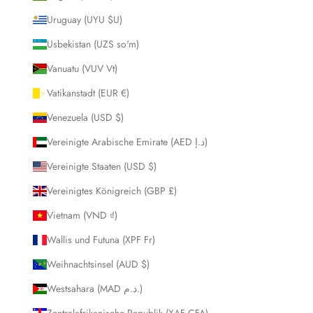
Uruguay (UYU $U)
Usbekistan (UZS so'm)
Vanuatu (VUV Vt)
Vatikanstadt (EUR €)
Venezuela (USD $)
Vereinigte Arabische Emirate (AED د.إ)
Vereinigte Staaten (USD $)
Vereinigtes Königreich (GBP £)
Vietnam (VND ₫)
Wallis und Futuna (XPF Fr)
Weihnachtsinsel (AUD $)
Westsahara (MAD د.م.)
Zentralafrikanische Republik (XAF CFA)