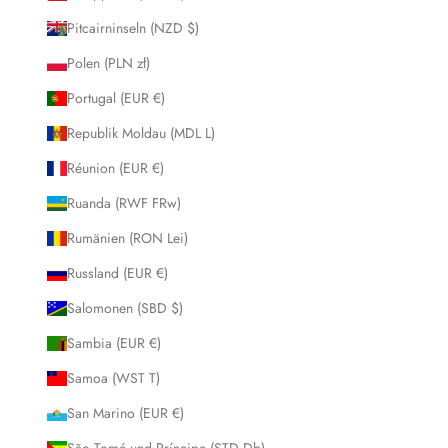
Pitcairninseln (NZD $)
Polen (PLN zł)
Portugal (EUR €)
Republik Moldau (MDL L)
Réunion (EUR €)
Ruanda (RWF FRw)
Rumänien (RON Lei)
Russland (EUR €)
Salomonen (SBD $)
Sambia (EUR €)
Samoa (WST T)
San Marino (EUR €)
São Tomé und Príncipe (STD Db)