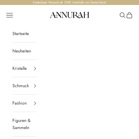
Zum Inhalt springen
Kostenloser Versand ab 150€ innerhalb von Deutschland
Annurah
Menü
Suchen
Waren
Startseite
Neuheiten
Kristalle
Schmuck
Fashion
Figuren &
Sammeln