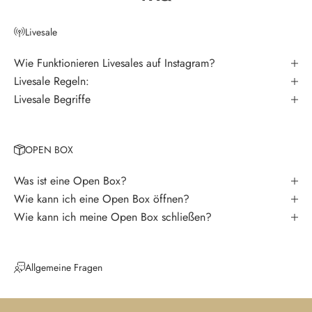
e
r
Livesale
V
e
Wie Funktionieren Livesales auf Instagram?
r
Livesale Regeln:
p
Livesale Begriffe
a
s
s
OPEN BOX
e
k
Was ist eine Open Box?
e
Wie kann ich eine Open Box öffnen?
i
Wie kann ich meine Open Box schließen?
n
e
N
Allgemeine Fragen
e
u
i