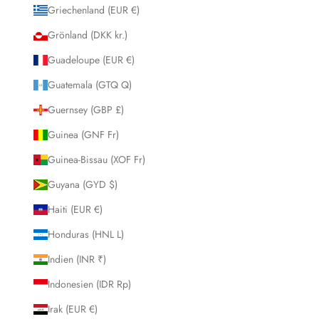
Griechenland (EUR €)
Grönland (DKK kr.)
Guadeloupe (EUR €)
Guatemala (GTQ Q)
Guernsey (GBP £)
Guinea (GNF Fr)
Guinea-Bissau (XOF Fr)
Guyana (GYD $)
Haiti (EUR €)
Honduras (HNL L)
Indien (INR ₹)
Indonesien (IDR Rp)
Irak (EUR €)