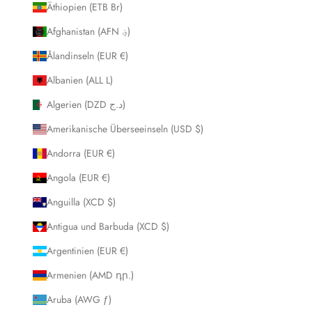
Äthiopien (ETB Br)
Afghanistan (AFN ؋)
Ålandinseln (EUR €)
Albanien (ALL L)
Algerien (DZD د.ج)
Amerikanische Überseeinseln (USD $)
Andorra (EUR €)
Angola (EUR €)
Anguilla (XCD $)
Antigua und Barbuda (XCD $)
Argentinien (EUR €)
Armenien (AMD դր.)
Aruba (AWG ƒ)