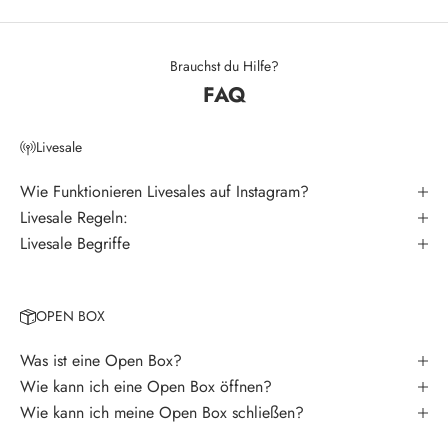
e
t
t
Brauchst du Hilfe?
FAQ
e
r
Livesale
V
e
Wie Funktionieren Livesales auf Instagram?
r
Livesale Regeln:
p
Livesale Begriffe
a
s
s
OPEN BOX
e
k
Was ist eine Open Box?
e
Wie kann ich eine Open Box öffnen?
i
Wie kann ich meine Open Box schließen?
n
e