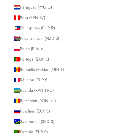
Paraguay (PYG ₲)
Peru (PEN S/)
Philippinen (PHP ₱)
Pitcairninseln (NZD $)
Polen (PLN zł)
Portugal (EUR €)
Republik Moldau (MDL L)
Réunion (EUR €)
Ruanda (RWF FRw)
Rumänien (RON Lei)
Russland (EUR €)
Salomonen (SBD $)
Sambia (EUR €)