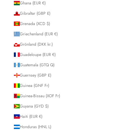
Ghana (EUR €)
Gibraltar (GBP £)
Grenada (XCD $)
Griechenland (EUR €)
Grönland (DKK kr.)
Guadeloupe (EUR €)
Guatemala (GTQ Q)
Guernsey (GBP £)
Guinea (GNF Fr)
Guinea-Bissau (XOF Fr)
Guyana (GYD $)
Haiti (EUR €)
Honduras (HNL L)