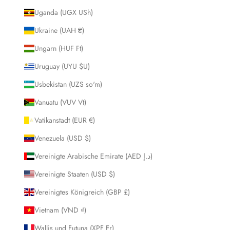
Uganda (UGX USh)
Ukraine (UAH ₴)
Ungarn (HUF Ft)
Uruguay (UYU $U)
Usbekistan (UZS so'm)
Vanuatu (VUV Vt)
Vatikanstadt (EUR €)
Venezuela (USD $)
Vereinigte Arabische Emirate (AED د.إ)
Vereinigte Staaten (USD $)
Vereinigtes Königreich (GBP £)
Vietnam (VND ₫)
Wallis und Futuna (XPF Fr)