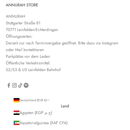
t
ANNURAH STORE
e
ANNURAH
r
Stuttgarter Straße 81
e
70771 Leinfelden-Echterdingen
i
Öffnungszeiten:
n
Derzeit nur nach Terminvergabe geöffnet. Bitte dazu via Instagram
oder Mail kontaktieren
Parkplätze vor dem Laden
Öffentliche Verkehrsmittel:
S2/S3 & U5 Leinfelden Bahnhof
CRIBE
Deutschland (EUR €)
Land
Ägypten (EGP ج.م)
Äquatorialguinea (XAF CFA)