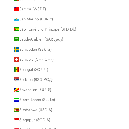
Samoa (WST T)
San Marino (EUR €)
São Tomé und Príncipe (STD Db)
Saudi-Arabien (SAR ر.س)
Schweden (SEK kr)
Schweiz (CHF CHF)
Senegal (XOF Fr)
Serbien (RSD РСД)
Seychellen (EUR €)
Sierra Leone (SLL Le)
Simbabwe (USD $)
Singapur (SGD $)