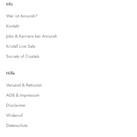
d
Info
i
c
Wer ist Annurah?
h
Kontakt
f
Jobs & Karriere bei Annurah
ü
r
Kristall Live Sale
u
Society of Crystals
n
s
e
Hilfe
r
Versand & Retouren
e
N
AGB & Impressum
e
Disclaimer
w
s
Widerruf
l
Datenschutz
e
t