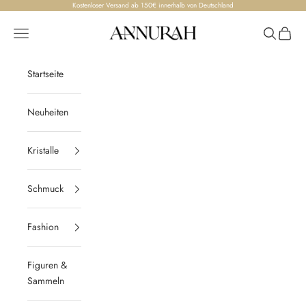
Zum Inhalt springen
Kostenloser Versand ab 150€ innerhalb von Deutschland
Annurah
Menü
Suchen
Waren
Startseite
Neuheiten
Kristalle
Schmuck
Fashion
Figuren &
Sammeln