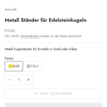
Gehe zu Element 1
Gehe zu Element 2
Gehe zu Element 3
Gehe zu Element 4
Annurah
Metall Ständer für Edelsteinkugeln
Angebot
€15,00
inkl. MwSt.
Versandkosten
werden an der Kasse berechnet
Metall Kugelständer für Kristalle in Gold oder Silber
Farbe:
Gold
Silber
Anzahl verringern
Anzahl erhöhen
IN DEN WARENKORB
K
e