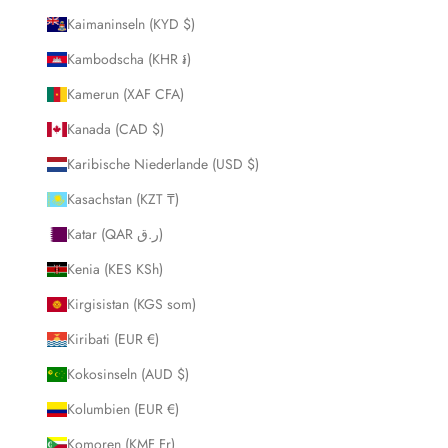
Kaimaninseln (KYD $)
Kambodscha (KHR ៛)
Kamerun (XAF CFA)
Kanada (CAD $)
Karibische Niederlande (USD $)
Kasachstan (KZT ₸)
Katar (QAR ر.ق)
Kenia (KES KSh)
Kirgisistan (KGS som)
Kiribati (EUR €)
Kokosinseln (AUD $)
Kolumbien (EUR €)
Komoren (KMF Fr)