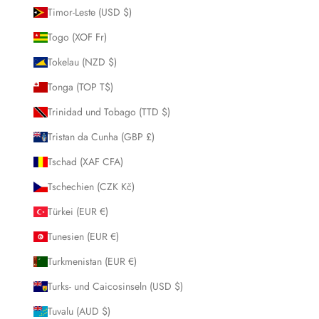
Timor-Leste (USD $)
Togo (XOF Fr)
Tokelau (NZD $)
Tonga (TOP T$)
Trinidad und Tobago (TTD $)
Tristan da Cunha (GBP £)
Tschad (XAF CFA)
Tschechien (CZK Kč)
Türkei (EUR €)
Tunesien (EUR €)
Turkmenistan (EUR €)
Turks- und Caicosinseln (USD $)
Tuvalu (AUD $)