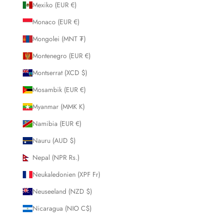
Mexiko (EUR €)
Monaco (EUR €)
Mongolei (MNT ₮)
Montenegro (EUR €)
Montserrat (XCD $)
Mosambik (EUR €)
Myanmar (MMK K)
Namibia (EUR €)
Nauru (AUD $)
Nepal (NPR Rs.)
Neukaledonien (XPF Fr)
Neuseeland (NZD $)
Nicaragua (NIO C$)