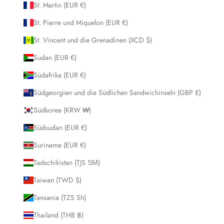
St. Martin (EUR €)
St. Pierre und Miquelon (EUR €)
St. Vincent und die Grenadinen (XCD $)
Sudan (EUR €)
Südafrika (EUR €)
Südgeorgien und die Südlichen Sandwichinseln (GBP £)
Südkorea (KRW ₩)
Südsudan (EUR €)
Suriname (EUR €)
Tadschikistan (TJS ЅМ)
Taiwan (TWD $)
Tansania (TZS Sh)
Thailand (THB ฿)