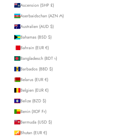
Ascension (SHP £)
Aserbaidschan (AZN ₼)
Australien (AUD $)
Bahamas (BSD $)
Bahrain (EUR €)
Bangladesch (BDT ৳)
Barbados (BBD $)
Belarus (EUR €)
Belgien (EUR €)
Belize (BZD $)
Benin (XOF Fr)
Bermuda (USD $)
Bhutan (EUR €)