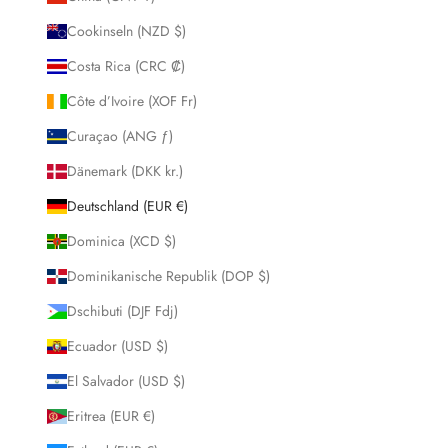
Cookinseln (NZD $)
Costa Rica (CRC ₡)
Côte d’Ivoire (XOF Fr)
Curaçao (ANG ƒ)
Dänemark (DKK kr.)
Deutschland (EUR €)
Dominica (XCD $)
Dominikanische Republik (DOP $)
Dschibuti (DJF Fdj)
Ecuador (USD $)
El Salvador (USD $)
Eritrea (EUR €)