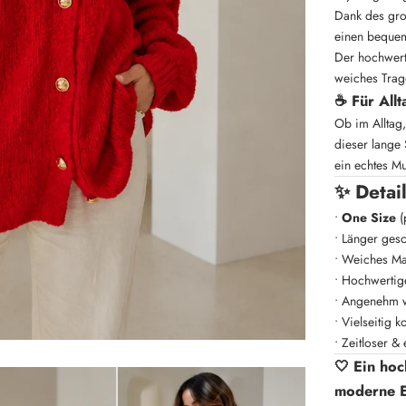
Dank des gro
einen bequem
Der hochwert
weiches Trag
☕ Für All
Ob im Alltag
dieser lange 
ein echtes Mu
✨ Detai
•
One Size
(
• Länger ges
• Weiches Ma
• Hochwerti
• Angenehm w
• Vielseitig 
• Zeitloser &
🤍 Ein ho
moderne El