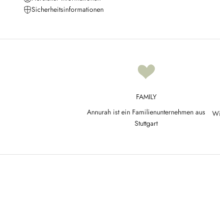
e
Sicherheitsinformationen
u
p
d
a
t
e
d
FAMILY
N
Annurah ist ein Familienunternehmen aus
Wi
e
Stuttgart
w
s
l
e
t
t