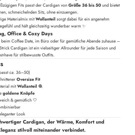
ßzügigen Fits passt der Cardigan von
Größe 36 bis 50
und bietet
en, schmeichelnden Sitz, ohne einzuengen.
ige Materialmix mit
Wollanteil
sorgt dabei für ein angenehm
egefühl und hält gleichzeitig wunderbar warm ✨
tag, Office & Cozy Days
, beim Coffee Date, im Büro oder für gemütliche Abende zuhause –
Strick Cardigan ist ein vielseitiger Allrounder für jede Saison und
st-have für stilbewusste Outfits.
ls
passt ca. 36–50)
chnittener
Oversize Fit
terial mit
Wollanteil
🧶
ge
goldene Knöpfe
eich & gemütlich 🤍
kombinierbar
 eleganter Look
chwertiger Cardigan, der Wärme, Komfort und
eganz stilvoll miteinander verbindet.