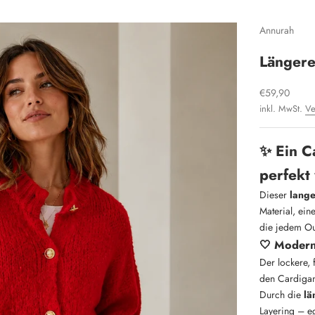
Annurah
Längere
Angebot
€59,90
inkl. MwSt.
Ve
✨ Ein C
perfekt 
Dieser
lange
Material, e
die jedem Out
🤍 Modern
Der lockere, 
den Cardigan 
Durch die
lä
Layering – eg