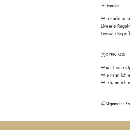
Livesale
e
r
Wie Funktionie
Livesale Regel
V
e
Livesale Begrif
r
p
a
OPEN BOX
s
s
Was ist eine 
e
Wie kann ich 
k
Wie kann ich 
e
i
n
Allgemeine Fr
e
N
e
u