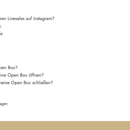
ren Livesales auf Instagram?
n:
fe
Open Box?
eine Open Box öffnen?
meine Open Box schließen?
agen