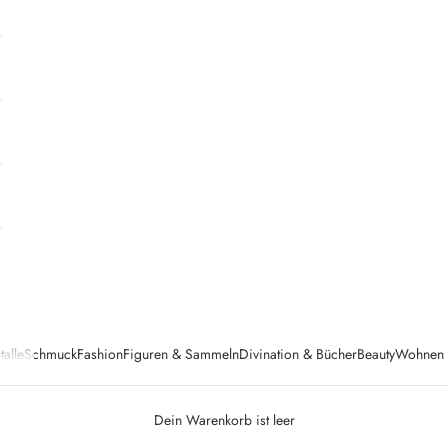
talle
Schmuck
Fashion
Figuren & Sammeln
Divination & Bücher
Beauty
Wohnen &
Dein Warenkorb ist leer