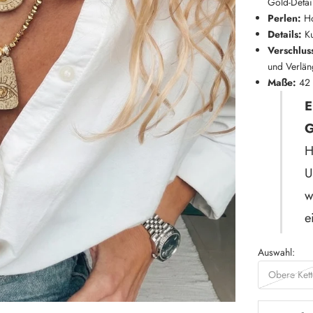
Gold-Detai
Perlen:
Ho
Details:
Ku
Verschlus
und Verlän
Maße:
42 
E
G
H
U
w
e
Auswahl:
Obere Kett
Anzahl verri