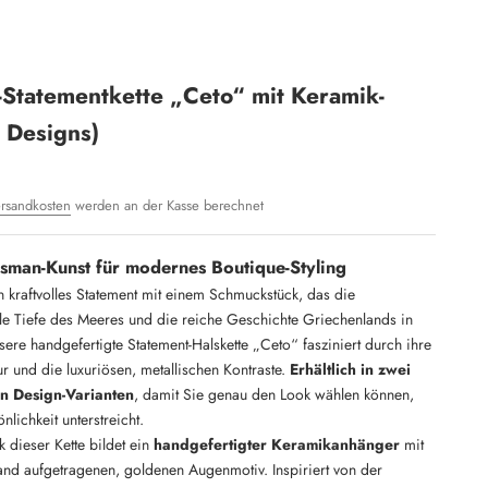
-Statementkette „Ceto“ mit Keramik-
 Designs)
rsandkosten
werden an der Kasse berechnet
isman-Kunst für modernes Boutique-Styling
n kraftvolles Statement mit einem Schmuckstück, das die
le Tiefe des Meeres und die reiche Geschichte Griechenlands in
nsere handgefertigte Statement-Halskette „Ceto“ fasziniert durch ihre
ur und die luxuriösen, metallischen Kontraste.
Erhältlich in zwei
en Design-Varianten
, damit Sie genau den Look wählen können,
nlichkeit unterstreicht.
 dieser Kette bildet ein
handgefertigter Keramikanhänger
mit
nd aufgetragenen, goldenen Augenmotiv. Inspiriert von der