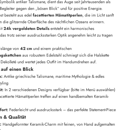
ymbolik antiker Talismane, dient das Auge seit Jahrtausenden als
r Begleiter gegen den „bösen Blick“ und für positive Energie.
bst besteht aus edel
facettierten Hämatitperlen
, die im Licht sanft
n die glitzernde Oberfläche des nächtlichen Ozeans erinnern.
it
24k vergoldeten Details
entsteht ein harmonisches
das trotz seiner ausdrucksstarken Optik angenehm leicht zu tragen
sislänge von
42 cm
und einem praktischen
ngskettchen
aus robustem Edelstahl schmiegt sich die Halskette
r Dekolleté und wertet jedes Outfit im Handumdrehen auf.
 auf einen Blick
n:
Antike griechische Talismane, maritime Mythologie & edles
yling
ät:
In 2 verschiedenen Designs verfügbar (bitte im Menü auswählen)
cettierte Hämatitperlen treffen auf einen handbemalten Keramik-
ort:
Federleicht und ausdrucksstark – das perfekte Statement-Piece
n & Qualität
:
Handgeformter Keramik-Charm mit feinen, von Hand aufgemalten