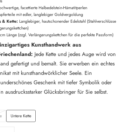
ls
chwertige, facettierte Halbedelstein-Hämatitperlen
pferteile mit edler, langlebiger Goldvergoldung
s & Kette:
Langlebiger, hautschonender Edelstahl (Stahlverschlüsse
gerungskettchen)
cm Länge (zzgl. Verlängerungskettchen für die perfekte Passform)
inzigartiges Kunsthandwerk aus
riechenland:
Jede Kette und jedes Auge wird von
and gefertigt und bemalt. Sie erwerben ein echtes
nikat mit kunsthandwörklicher Seele. Ein
underschönes Geschenk mit tiefer Symbolik oder
in ausdrucksstarker Glücksbringer für Sie selbst.
e
Untere Kette
ngern
Anzahl erhöhen