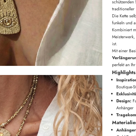
schützenden S
traditionelle
Die Kette sel
funkeln und a
Kombiniert m
Meisterwerk, 
ist.
Mit einer Ba
Verlängeru
perfekt an Ih
Highlights
Inspiratio
Boutique-St
Exklusivit
Design:
Fa
Anhänger
Tragekomf
Materialie
Anhänger