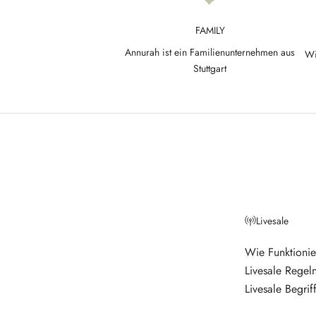
d
FAMILY
N
Annurah ist ein Familienunternehmen aus
Wi
e
Stuttgart
w
s
l
e
t
t
Livesale
e
r
Wie Funktionie
Livesale Regel
V
e
Livesale Begrif
r