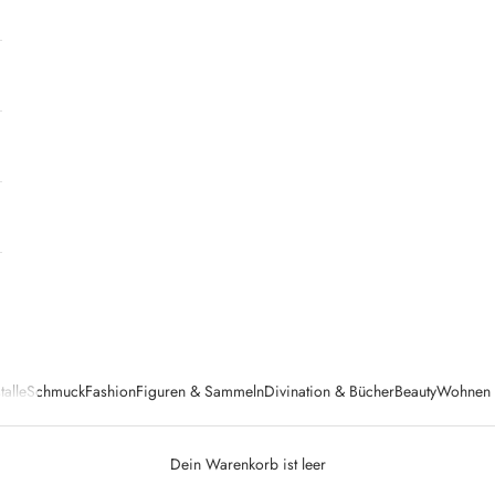
talle
Schmuck
Fashion
Figuren & Sammeln
Divination & Bücher
Beauty
Wohnen &
Dein Warenkorb ist leer