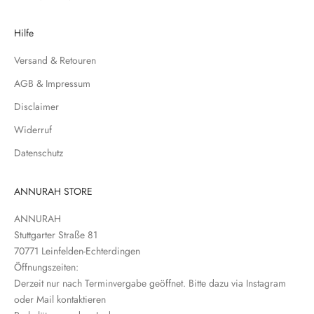
s
e
Hilfe
r
Versand & Retouren
e
N
AGB & Impressum
e
Disclaimer
w
s
Widerruf
l
Datenschutz
e
t
t
ANNURAH STORE
e
ANNURAH
r
Stuttgarter Straße 81
e
70771 Leinfelden-Echterdingen
i
Öffnungszeiten:
n
Derzeit nur nach Terminvergabe geöffnet. Bitte dazu via Instagram
oder Mail kontaktieren