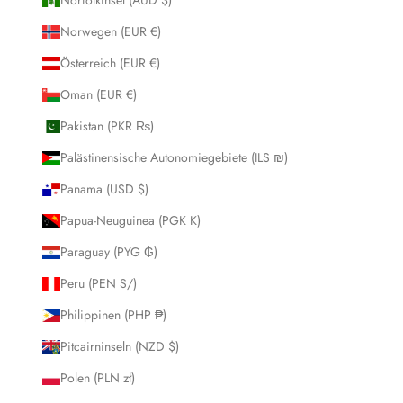
Norwegen (EUR €)
Österreich (EUR €)
Oman (EUR €)
Pakistan (PKR ₨)
Palästinensische Autonomiegebiete (ILS ₪)
Panama (USD $)
Papua-Neuguinea (PGK K)
Paraguay (PYG ₲)
Peru (PEN S/)
Philippinen (PHP ₱)
Pitcairninseln (NZD $)
Polen (PLN zł)