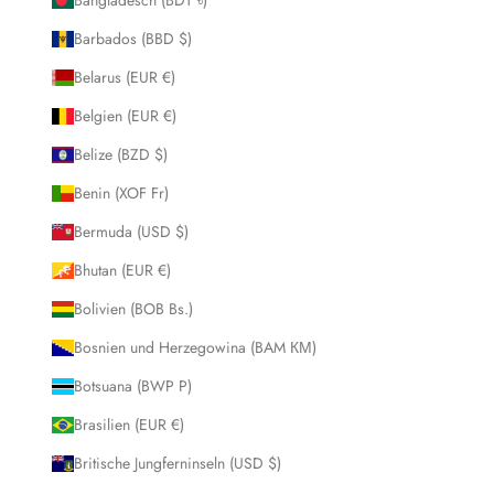
Barbados (BBD $)
Belarus (EUR €)
Belgien (EUR €)
Belize (BZD $)
Benin (XOF Fr)
Bermuda (USD $)
Bhutan (EUR €)
Bolivien (BOB Bs.)
Bosnien und Herzegowina (BAM КМ)
Botsuana (BWP P)
Brasilien (EUR €)
Britische Jungferninseln (USD $)