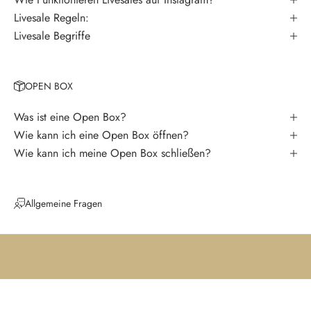
r
Livesale Regeln:
p
Livesale Begriffe
a
s
s
OPEN BOX
e
k
Was ist eine Open Box?
e
Wie kann ich eine Open Box öffnen?
i
Wie kann ich meine Open Box schließen?
n
e
N
Allgemeine Fragen
e
u
i
g
k
e
i