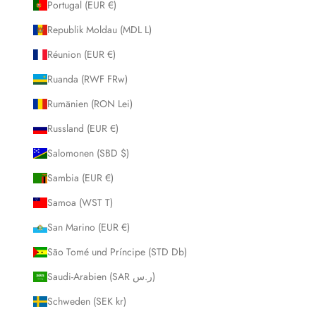
Portugal (EUR €)
Republik Moldau (MDL L)
Réunion (EUR €)
Ruanda (RWF FRw)
Rumänien (RON Lei)
Russland (EUR €)
Salomonen (SBD $)
Sambia (EUR €)
Samoa (WST T)
San Marino (EUR €)
São Tomé und Príncipe (STD Db)
Saudi-Arabien (SAR ر.س)
Schweden (SEK kr)