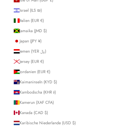
Israel (ILS ₪)
Italien (EUR €)
Jamaika (JMD $)
Japan (JPY ¥)
Jemen (YER ﷼)
Jersey (EUR €)
Jordanien (EUR €)
Kaimaninseln (KYD $)
Kambodscha (KHR ៛)
Kamerun (XAF CFA)
Kanada (CAD $)
Karibische Niederlande (USD $)