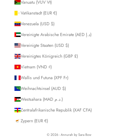
Vanuatu (VUV Vt)
Vatikanstadt (EUR €)
Venezuela (USD $)
Vereinigte Arabische Emirate (AED د.إ)
Vereinigte Staaten (USD $)
Vereinigtes Königreich (GBP £)
Vietnam (VND ₫)
Wallis und Futuna (XPF Fr)
Weihnachtsinsel (AUD $)
Westsahara (MAD د.م.)
Zentralafrikanische Republik (XAF CFA)
Zypern (EUR €)
© 2026 - Annurah by Sara Bow