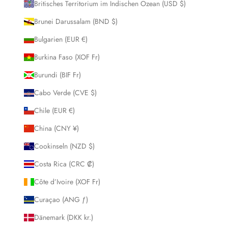
Britisches Territorium im Indischen Ozean (USD $)
Brunei Darussalam (BND $)
Bulgarien (EUR €)
Burkina Faso (XOF Fr)
Burundi (BIF Fr)
Cabo Verde (CVE $)
Chile (EUR €)
China (CNY ¥)
Cookinseln (NZD $)
Costa Rica (CRC ₡)
Côte d’Ivoire (XOF Fr)
Curaçao (ANG ƒ)
Dänemark (DKK kr.)