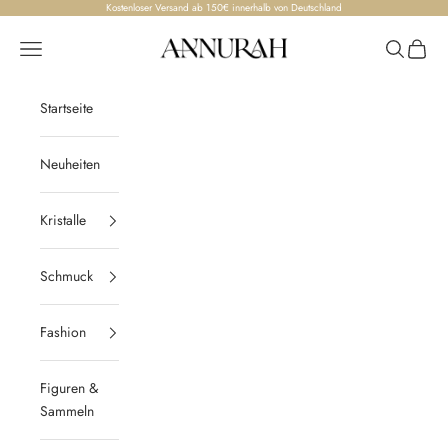
Zum Inhalt springen
Kostenloser Versand ab 150€ innerhalb von Deutschland
Annurah
Menü
Suchen
Waren
Startseite
Neuheiten
Kristalle
Schmuck
Fashion
Figuren &
Sammeln