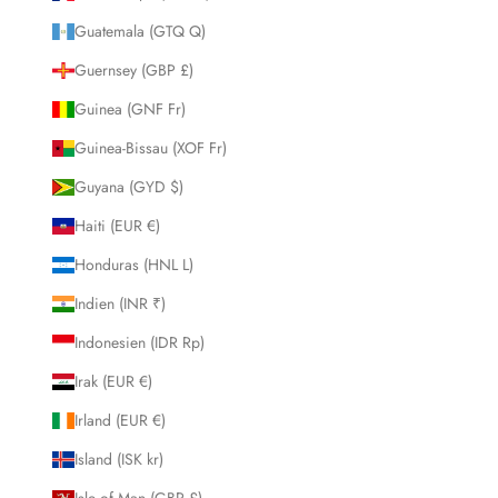
Guatemala (GTQ Q)
Guernsey (GBP £)
Guinea (GNF Fr)
Guinea-Bissau (XOF Fr)
Guyana (GYD $)
Haiti (EUR €)
Honduras (HNL L)
Indien (INR ₹)
Indonesien (IDR Rp)
Irak (EUR €)
Irland (EUR €)
Island (ISK kr)
Isle of Man (GBP £)