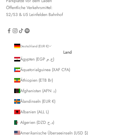
Parkplätze vor dem Laden
Öffentliche Verkehrsmittel:
S2/S3 & U5 Leinfelden Bahnhof
CRIBE
Deutschland (EUR €)
Land
Ägypten (EGP ج.م)
Äquatorialguinea (XAF CFA)
Äthiopien (ETB Br)
Afghanistan (AFN ؋)
Ålandinseln (EUR €)
Albanien (ALL L)
Algerien (DZD د.ج)
Amerikanische Überseeinseln (USD $)