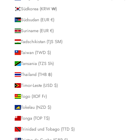
Südkorea (KRW ₩)
Südsudan (EUR €)
Suriname (EUR €)
Tadschikistan (TJS ЅМ)
Taiwan (TWD $)
Tansania (TZS Sh)
Thailand (THB ฿)
Timor-Leste (USD $)
Togo (XOF Fr)
Tokelau (NZD $)
Tonga (TOP T$)
Trinidad und Tobago (TTD $)
Tristan da Cunha (GBP £)