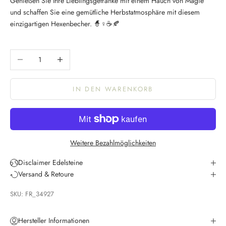
Genießen Sie Ihre Lieblingsgetränke mit einem Hauch von Magie
und schaffen Sie eine gemütliche Herbstatmosphäre mit diesem
einzigartigen Hexenbecher. 🧙♀️☕🍂
Anzahl verringern
Anzahl erhöhen
IN DEN WARENKORB
K
e
e
Weitere Bezahlmöglichkeiten
p
m
Disclaimer Edelsteine
e
Versand & Retoure
u
SKU: FR_34927
p
d
a
Hersteller Informationen