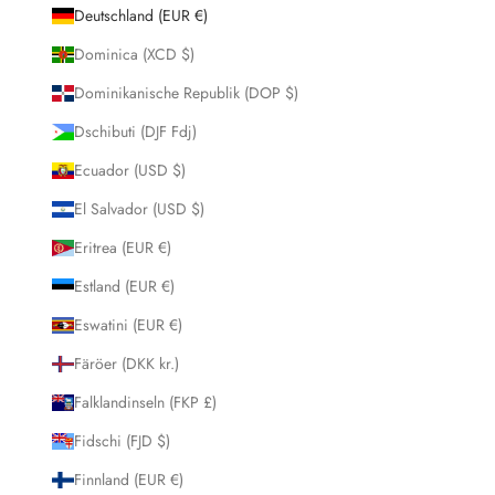
Deutschland (EUR €)
Dominica (XCD $)
Dominikanische Republik (DOP $)
Dschibuti (DJF Fdj)
Ecuador (USD $)
El Salvador (USD $)
Eritrea (EUR €)
Estland (EUR €)
Eswatini (EUR €)
Färöer (DKK kr.)
Falklandinseln (FKP £)
Fidschi (FJD $)
Finnland (EUR €)