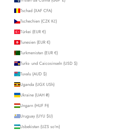
Tschad (XAF CFA)
Tschechien (CZK Kč)
Türkei (EUR €)
Tunesien (EUR €)
Turkmenistan (EUR €)
Turks- und Caicosinseln (USD $)
Tuvalu (AUD $)
Uganda (UGX USh)
Ukraine (UAH ₴)
Ungarn (HUF Ft)
Uruguay (UYU $U)
Usbekistan (UZS so'm)