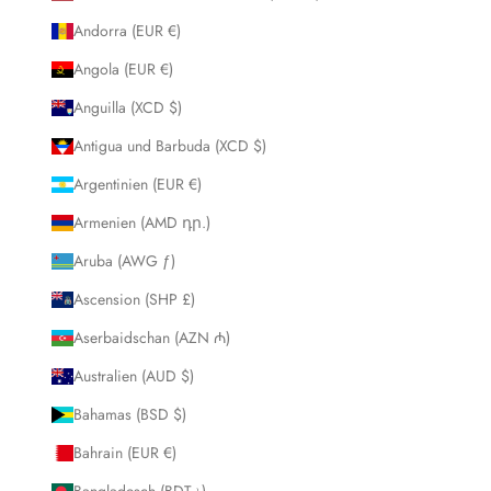
Andorra (EUR €)
Angola (EUR €)
Anguilla (XCD $)
Antigua und Barbuda (XCD $)
Argentinien (EUR €)
Armenien (AMD դր.)
Aruba (AWG ƒ)
Ascension (SHP £)
Aserbaidschan (AZN ₼)
Australien (AUD $)
Bahamas (BSD $)
Bahrain (EUR €)
Bangladesch (BDT ৳)