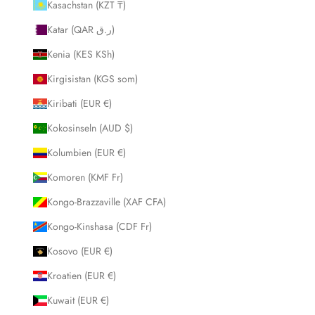
Kasachstan (KZT ₸)
Katar (QAR ر.ق)
Kenia (KES KSh)
Kirgisistan (KGS som)
Kiribati (EUR €)
Kokosinseln (AUD $)
Kolumbien (EUR €)
Komoren (KMF Fr)
Kongo-Brazzaville (XAF CFA)
Kongo-Kinshasa (CDF Fr)
Kosovo (EUR €)
Kroatien (EUR €)
Kuwait (EUR €)