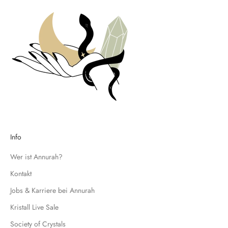
t
e
n
u
n
d
t
r
a
g
e
d
Info
i
c
Wer ist Annurah?
h
Kontakt
f
Jobs & Karriere bei Annurah
ü
r
Kristall Live Sale
u
Society of Crystals
n