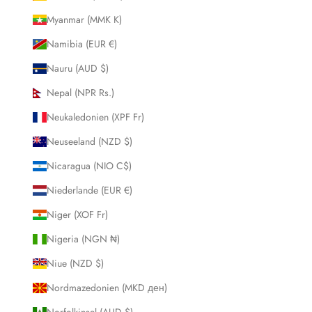
Myanmar (MMK K)
Namibia (EUR €)
Nauru (AUD $)
Nepal (NPR Rs.)
Neukaledonien (XPF Fr)
Neuseeland (NZD $)
Nicaragua (NIO C$)
Niederlande (EUR €)
Niger (XOF Fr)
Nigeria (NGN ₦)
Niue (NZD $)
Nordmazedonien (MKD ден)
Norfolkinsel (AUD $)