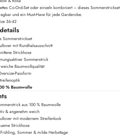
ellow & Rosa
ettes Co-Ord-Set oder einzeln kombiniert – dieses Sommerstrickset
g tragbar und ein Must-Have für jede Garderobe.
ize 36-42
details
es Sommerstrickset
ullover mit Rundhalsausschnitt
nittene Strickhose
atmungsaktiver Sommerstrick
weiche Baumwollqualität
versize-Passform
reifenoptik
00 % Baumwolle
hts
ommerstrick aus 100 % Baumwolle
tiv & angenehm weich
ullover mit modernem Streifenlook
ueme Strickhose
r Frühling, Sommer & milde Herbsttage