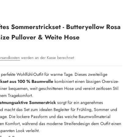
ftes Sommerstrickset - Butteryellow Rosa
ize Pullover & Weite Hose
rsandkosten
werden an der Kasse berechnet
perfekte Wohlfühl-Outfit für warme Tage. Dieses zweiteilige
ckset aus 100 % Baumwolle
kombiniert einen lässigen Oversize-
einer bequemen, weit geschnittenen Hose und vereint zeitlosen Stil
mem Tragekomfort.
, atmungsaktive Sommerstrick
sorgt für ein angenehmes
nd macht das Set zum idealen Begleiter für Frühling, Sommer und
tage. Die lockere Passform und das weiche Baumwollmaterial
ten Komfort, während das moderne Streifendesign dem Outfit einen
tspannten Look verleiht.