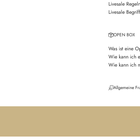
Livesale Regel
V
e
Livesale Begrif
r
p
a
OPEN BOX
s
s
Was ist eine 
e
Wie kann ich 
k
Wie kann ich 
e
i
n
Allgemeine Fr
e
N
e
u
i
g
k