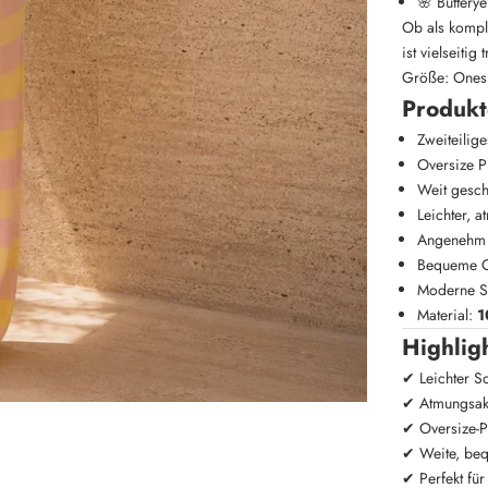
🌸 Buttery
Ob als kompl
ist vielseiti
Größe: Ones
Produkt
Zweiteilig
Oversize P
Weit gesch
Leichter, 
Angenehm 
Bequeme O
Moderne St
Material:
1
Highlig
✔ Leichter S
✔ Atmungsak
✔ Oversize-P
✔ Weite, beq
✔ Perfekt fü