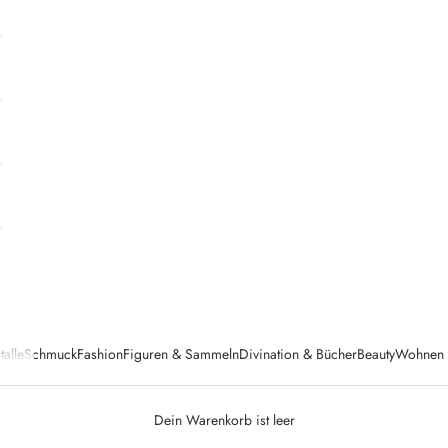
talle
Schmuck
Fashion
Figuren & Sammeln
Divination & Bücher
Beauty
Wohnen &
Dein Warenkorb ist leer