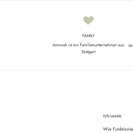
d
a
t
e
d
FAMILY
N
Annurah ist ein Familienunternehmen aus
Wi
e
Stuttgart
w
s
l
e
t
t
Livesale
e
r
Wie Funktionie