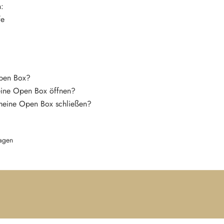
n:
fe
Open Box?
eine Open Box öffnen?
meine Open Box schließen?
agen