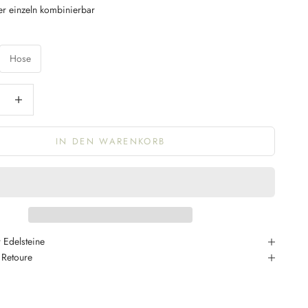
er einzeln kombinierbar
Hose
ngern
Anzahl erhöhen
IN DEN WARENKORB
 Edelsteine
 Retoure