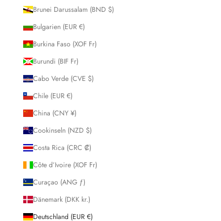
Brunei Darussalam (BND $)
Bulgarien (EUR €)
Burkina Faso (XOF Fr)
Burundi (BIF Fr)
Cabo Verde (CVE $)
Chile (EUR €)
China (CNY ¥)
Cookinseln (NZD $)
Costa Rica (CRC ₡)
Côte d’Ivoire (XOF Fr)
Curaçao (ANG ƒ)
Dänemark (DKK kr.)
Deutschland (EUR €)