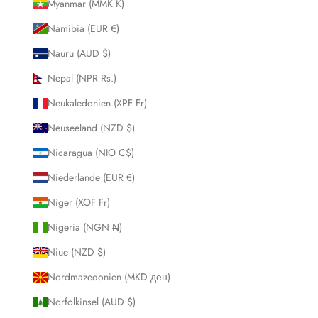
Myanmar (MMK K)
Namibia (EUR €)
Nauru (AUD $)
Nepal (NPR Rs.)
Neukaledonien (XPF Fr)
Neuseeland (NZD $)
Nicaragua (NIO C$)
Niederlande (EUR €)
Niger (XOF Fr)
Nigeria (NGN ₦)
Niue (NZD $)
Nordmazedonien (MKD ден)
Norfolkinsel (AUD $)