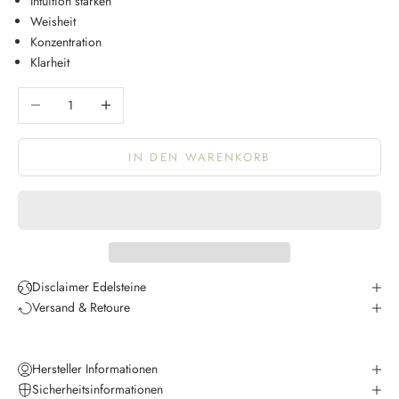
Intuition stärken
Weisheit
Konzentration
Klarheit
Anzahl verringern
Anzahl erhöhen
IN DEN WARENKORB
K
e
e
p
m
e
Disclaimer Edelsteine
u
Versand & Retoure
p
d
a
Hersteller Informationen
t
Sicherheitsinformationen