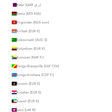
Katar (QAR ر.ق)
Kenia (KES KSh)
Kirgisistan (KGS som)
Kiribati (EUR €)
Kokosinseln (AUD $)
Kolumbien (EUR €)
Komoren (KMF Fr)
Kongo-Brazzaville (XAF CFA)
Kongo-Kinshasa (CDF Fr)
Kosovo (EUR €)
Kroatien (EUR €)
Kuwait (EUR €)
Laos (LAK ₭)