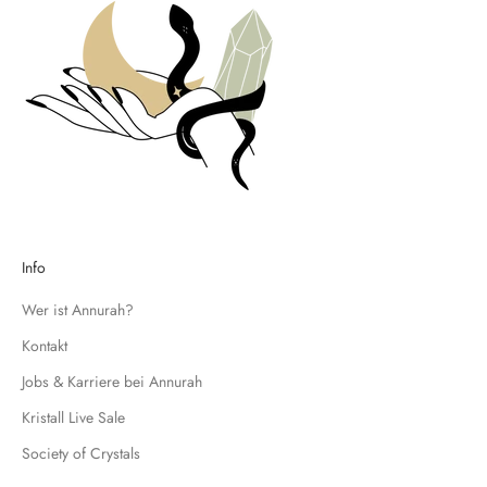
e
n
u
n
d
t
r
a
g
e
d
Info
i
c
Wer ist Annurah?
h
Kontakt
f
Jobs & Karriere bei Annurah
ü
r
Kristall Live Sale
u
Society of Crystals
n
s