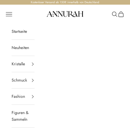
Zum Inhalt springen
Kostenloser Versand ab 150€ innerhalb von Deutschland
Annurah
Menü
Suchen
Waren
Startseite
Neuheiten
Kristalle
Schmuck
Fashion
Figuren &
Sammeln