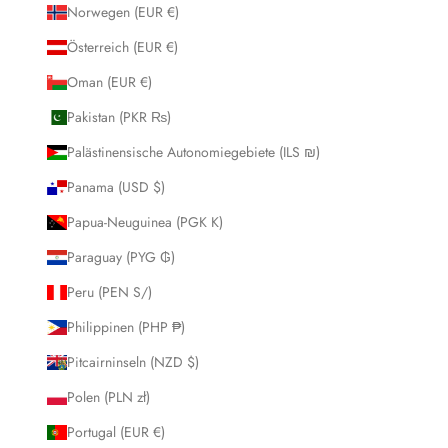
Norwegen (EUR €)
Österreich (EUR €)
Oman (EUR €)
Pakistan (PKR ₨)
Palästinensische Autonomiegebiete (ILS ₪)
Panama (USD $)
Papua-Neuguinea (PGK K)
Paraguay (PYG ₲)
Peru (PEN S/)
Philippinen (PHP ₱)
Pitcairninseln (NZD $)
Polen (PLN zł)
Portugal (EUR €)