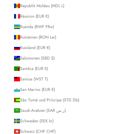
Republik Moldau (MDL L)
Réunion (EUR €)
Ruanda (RWF FRw)
Rumänien (RON Lei)
Russland (EUR €)
Salomonen (SBD $)
Sambia (EUR €)
Samoa (WST T)
San Marino (EUR €)
São Tomé und Príncipe (STD Db)
Saudi-Arabien (SAR ر.س)
Schweden (SEK kr)
Schweiz (CHF CHF)