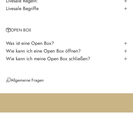
Livesale Regeln:
p
Livesale Begriffe
a
s
s
OPEN BOX
e
k
Was ist eine Open Box?
e
Wie kann ich eine Open Box öffnen?
i
Wie kann ich meine Open Box schließen?
n
e
N
Allgemeine Fragen
e
u
i
g
k
e
i
t