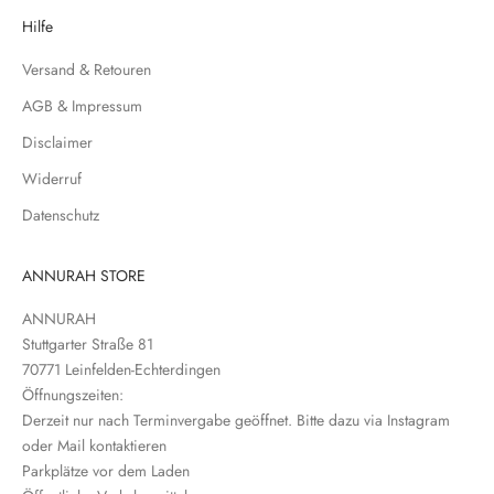
e
Hilfe
r
Versand & Retouren
e
N
AGB & Impressum
e
Disclaimer
w
s
Widerruf
l
Datenschutz
e
t
t
ANNURAH STORE
e
ANNURAH
r
Stuttgarter Straße 81
e
70771 Leinfelden-Echterdingen
i
Öffnungszeiten:
n
Derzeit nur nach Terminvergabe geöffnet. Bitte dazu via Instagram
oder Mail kontaktieren
Parkplätze vor dem Laden