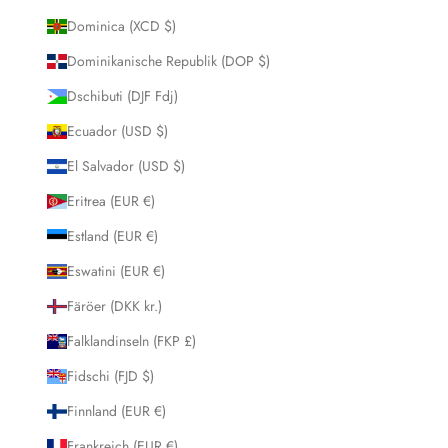
Dominica (XCD $)
Dominikanische Republik (DOP $)
Dschibuti (DJF Fdj)
Ecuador (USD $)
El Salvador (USD $)
Eritrea (EUR €)
Estland (EUR €)
Eswatini (EUR €)
Färöer (DKK kr.)
Falklandinseln (FKP £)
Fidschi (FJD $)
Finnland (EUR €)
Frankreich (EUR €)