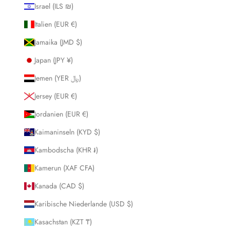
Israel (ILS ₪)
Italien (EUR €)
Jamaika (JMD $)
Japan (JPY ¥)
Jemen (YER ﷼)
Jersey (EUR €)
Jordanien (EUR €)
Kaimaninseln (KYD $)
Kambodscha (KHR ៛)
Kamerun (XAF CFA)
Kanada (CAD $)
Karibische Niederlande (USD $)
Kasachstan (KZT ₸)