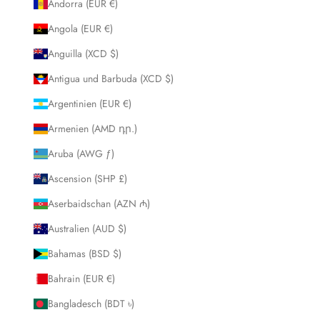
Andorra (EUR €)
Angola (EUR €)
Anguilla (XCD $)
Antigua und Barbuda (XCD $)
Argentinien (EUR €)
Armenien (AMD դր.)
Aruba (AWG ƒ)
Ascension (SHP £)
Aserbaidschan (AZN ₼)
Australien (AUD $)
Bahamas (BSD $)
Bahrain (EUR €)
Bangladesch (BDT ৳)