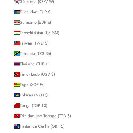
Südkorea (KRW ₩)
Südsudan (EUR €)
Suriname (EUR €)
Tadschikistan (TJS ЅМ)
Taiwan (TWD $)
Tansania (TZS Sh)
Thailand (THB ฿)
Timor-Leste (USD $)
Togo (XOF Fr)
Tokelau (NZD $)
Tonga (TOP T$)
Trinidad und Tobago (TTD $)
Tristan da Cunha (GBP £)