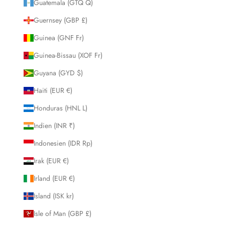
Guatemala (GTQ Q)
Guernsey (GBP £)
Guinea (GNF Fr)
Guinea-Bissau (XOF Fr)
Guyana (GYD $)
Haiti (EUR €)
Honduras (HNL L)
Indien (INR ₹)
Indonesien (IDR Rp)
Irak (EUR €)
Irland (EUR €)
Island (ISK kr)
Isle of Man (GBP £)