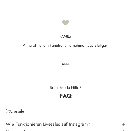
e
d
N
e
FAMILY
w
Annurah ist ein Familienunternehmen aus Stuttgart
s
l
Gehe zu Element 1
Gehe zu Element 2
Gehe zu Element 3
Gehe zu Element 4
e
t
t
Brauchst du Hilfe?
FAQ
e
r
Livesale
V
e
Wie Funktionieren Livesales auf Instagram?
r