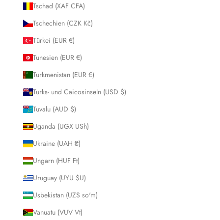
Tschad (XAF CFA)
Tschechien (CZK Kč)
Türkei (EUR €)
Tunesien (EUR €)
Turkmenistan (EUR €)
Turks- und Caicosinseln (USD $)
Tuvalu (AUD $)
Uganda (UGX USh)
Ukraine (UAH ₴)
Ungarn (HUF Ft)
Uruguay (UYU $U)
Usbekistan (UZS so'm)
Vanuatu (VUV Vt)