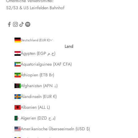
Öffentliche Verkehrsmittel:
S2/S3 & U5 Leinfelden Bahnhof
CRIBE
Deutschland (EUR €)
Land
Ägypten (EGP ج.م)
Äquatorialguinea (XAF CFA)
Äthiopien (ETB Br)
Afghanistan (AFN ؋)
Ålandinseln (EUR €)
Albanien (ALL L)
Algerien (DZD د.ج)
Amerikanische Überseeinseln (USD $)