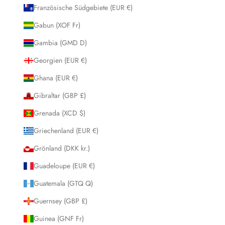
Französische Südgebiete (EUR €)
Gabun (XOF Fr)
Gambia (GMD D)
Georgien (EUR €)
Ghana (EUR €)
Gibraltar (GBP £)
Grenada (XCD $)
Griechenland (EUR €)
Grönland (DKK kr.)
Guadeloupe (EUR €)
Guatemala (GTQ Q)
Guernsey (GBP £)
Guinea (GNF Fr)