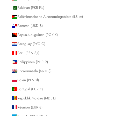
Pakistan (PKR ₨)
Palästinensische Autonomiegebiete (ILS ₪)
Panama (USD $)
Papua-Neuguinea (PGK K)
Paraguay (PYG ₲)
Peru (PEN S/)
Philippinen (PHP ₱)
Pitcairninseln (NZD $)
Polen (PLN zł)
Portugal (EUR €)
Republik Moldau (MDL L)
Réunion (EUR €)