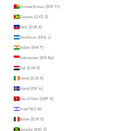
Guinea-Bissau (XOF Fr)
Guyana (GYD $)
Haiti (EUR €)
Honduras (HNL L)
Indien (INR ₹)
Indonesien (IDR Rp)
Irak (EUR €)
Irland (EUR €)
Island (ISK kr)
Isle of Man (GBP £)
Israel (ILS ₪)
Italien (EUR €)
Jamaika (JMD $)