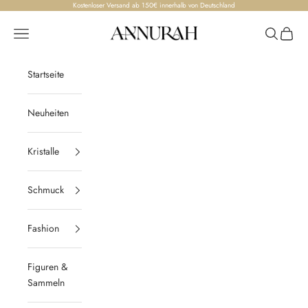
Zum Inhalt springen
Kostenloser Versand ab 150€ innerhalb von Deutschland
Annurah
Menü
Suchen
Waren
Startseite
Neuheiten
Kristalle
Schmuck
Fashion
Figuren &
Sammeln