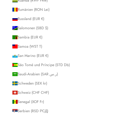
Ruanda (RWF FRw)
Rumänien (RON Lei)
Russland (EUR €)
Salomonen (SBD $)
Sambia (EUR €)
Samoa (WST T)
San Marino (EUR €)
São Tomé und Príncipe (STD Db)
Saudi-Arabien (SAR ر.س)
Schweden (SEK kr)
Schweiz (CHF CHF)
Senegal (XOF Fr)
Serbien (RSD РСД)