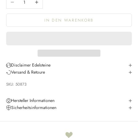
IN DEN WARENKORB
K
e
e
p
m
Disclaimer Edelsteine
e
Versand & Retoure
u
SKU: 50873
p
d
a
Hersteller Informationen
t
Sicherheitsinformationen
e
d
N