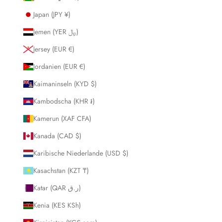
Japan (JPY ¥)
Jemen (YER ﷼)
Jersey (EUR €)
Jordanien (EUR €)
Kaimaninseln (KYD $)
Kambodscha (KHR ៛)
Kamerun (XAF CFA)
Kanada (CAD $)
Karibische Niederlande (USD $)
Kasachstan (KZT ₸)
Katar (QAR ر.ق)
Kenia (KES KSh)