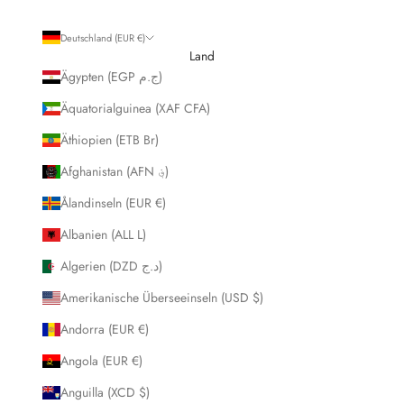
Deutschland (EUR €)
Land
Ägypten (EGP ج.م)
Äquatorialguinea (XAF CFA)
Äthiopien (ETB Br)
Afghanistan (AFN ؋)
Ålandinseln (EUR €)
Albanien (ALL L)
Algerien (DZD د.ج)
Amerikanische Überseeinseln (USD $)
Andorra (EUR €)
Angola (EUR €)
Anguilla (XCD $)