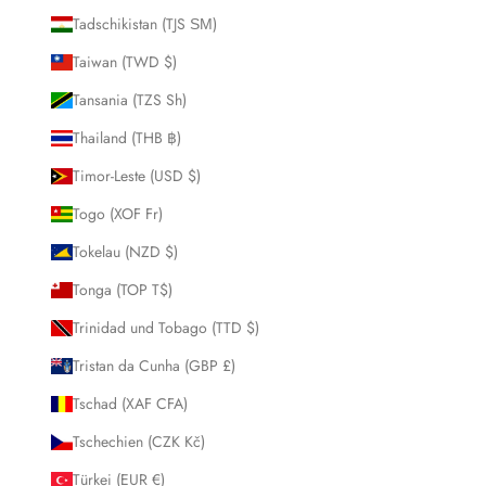
Tadschikistan (TJS ЅМ)
Taiwan (TWD $)
Tansania (TZS Sh)
Thailand (THB ฿)
Timor-Leste (USD $)
Togo (XOF Fr)
Tokelau (NZD $)
Tonga (TOP T$)
Trinidad und Tobago (TTD $)
Tristan da Cunha (GBP £)
Tschad (XAF CFA)
Tschechien (CZK Kč)
Türkei (EUR €)