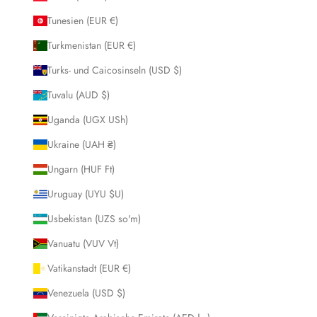
Tunesien (EUR €)
Turkmenistan (EUR €)
Turks- und Caicosinseln (USD $)
Tuvalu (AUD $)
Uganda (UGX USh)
Ukraine (UAH ₴)
Ungarn (HUF Ft)
Uruguay (UYU $U)
Usbekistan (UZS so'm)
Vanuatu (VUV Vt)
Vatikanstadt (EUR €)
Venezuela (USD $)