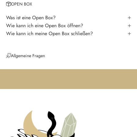
OPEN BOX
e
k
Was ist eine Open Box?
e
Wie kann ich eine Open Box öffnen?
i
Wie kann ich meine Open Box schließen?
n
e
N
Allgemeine Fragen
e
u
i
g
k
e
i
t
e
n
u
n