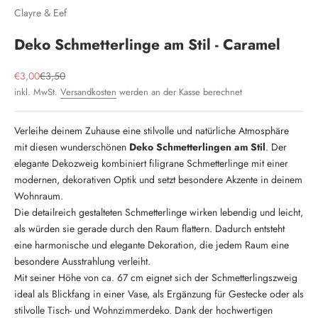
Clayre & Eef
Deko Schmetterlinge am Stil - Caramel
Angebot
Regulärer Preis
€3,00
€3,50
inkl. MwSt.
Versandkosten
werden an der Kasse berechnet
Verleihe deinem Zuhause eine stilvolle und natürliche Atmosphäre
mit diesen wunderschönen
Deko Schmetterlingen am Stil
. Der
elegante Dekozweig kombiniert filigrane Schmetterlinge mit einer
modernen, dekorativen Optik und setzt besondere Akzente in deinem
Wohnraum.
Die detailreich gestalteten Schmetterlinge wirken lebendig und leicht,
als würden sie gerade durch den Raum flattern. Dadurch entsteht
eine harmonische und elegante Dekoration, die jedem Raum eine
besondere Ausstrahlung verleiht.
Mit seiner Höhe von ca. 67 cm eignet sich der Schmetterlingszweig
ideal als Blickfang in einer Vase, als Ergänzung für Gestecke oder als
stilvolle Tisch- und Wohnzimmerdeko. Dank der hochwertigen