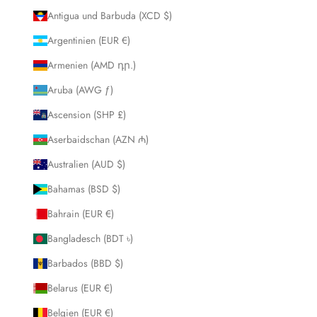
Antigua und Barbuda (XCD $)
Argentinien (EUR €)
Armenien (AMD դր.)
Aruba (AWG ƒ)
Ascension (SHP £)
Aserbaidschan (AZN ₼)
Australien (AUD $)
Bahamas (BSD $)
Bahrain (EUR €)
Bangladesch (BDT ৳)
Barbados (BBD $)
Belarus (EUR €)
Belgien (EUR €)