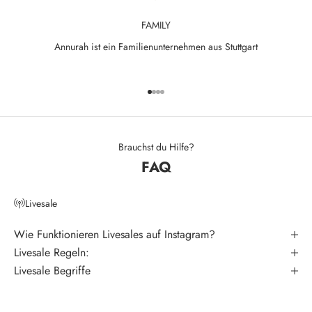
e
FAMILY
w
Annurah ist ein Familienunternehmen aus Stuttgart
s
l
Gehe zu Element 1
Gehe zu Element 2
Gehe zu Element 3
Gehe zu Element 4
e
t
t
Brauchst du Hilfe?
FAQ
e
r
Livesale
V
e
Wie Funktionieren Livesales auf Instagram?
r
Livesale Regeln:
p
Livesale Begriffe
a
s
s