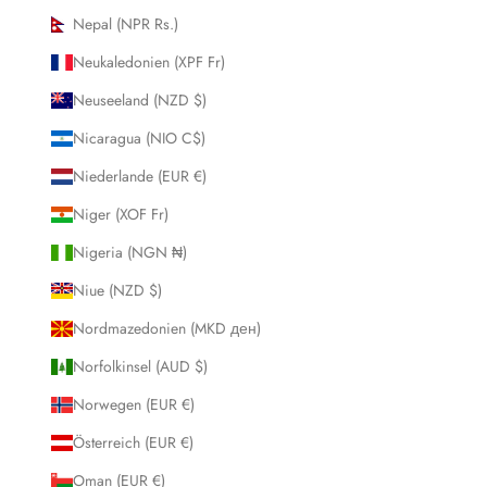
Nepal (NPR Rs.)
Neukaledonien (XPF Fr)
Neuseeland (NZD $)
Nicaragua (NIO C$)
Niederlande (EUR €)
Niger (XOF Fr)
Nigeria (NGN ₦)
Niue (NZD $)
Nordmazedonien (MKD ден)
Norfolkinsel (AUD $)
Norwegen (EUR €)
Österreich (EUR €)
Oman (EUR €)