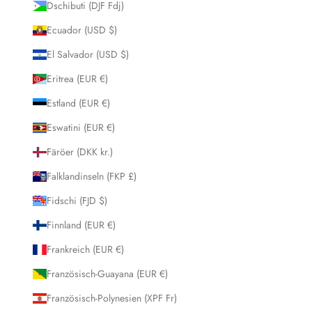
Dschibuti (DJF Fdj)
Ecuador (USD $)
El Salvador (USD $)
Eritrea (EUR €)
Estland (EUR €)
Eswatini (EUR €)
Färöer (DKK kr.)
Falklandinseln (FKP £)
Fidschi (FJD $)
Finnland (EUR €)
Frankreich (EUR €)
Französisch-Guayana (EUR €)
Französisch-Polynesien (XPF Fr)