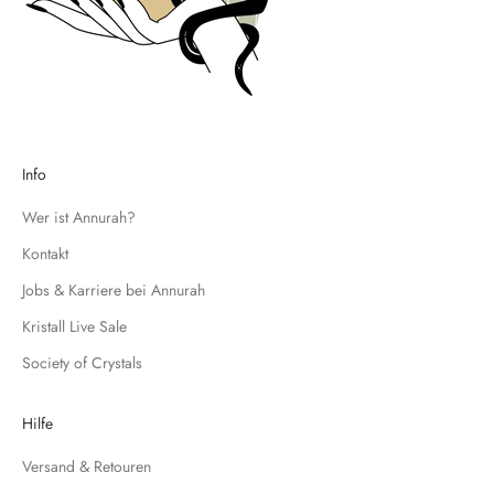
d
t
r
a
g
e
d
Info
i
c
Wer ist Annurah?
h
Kontakt
f
Jobs & Karriere bei Annurah
ü
r
Kristall Live Sale
u
Society of Crystals
n
s
e
Hilfe
r
Versand & Retouren
e