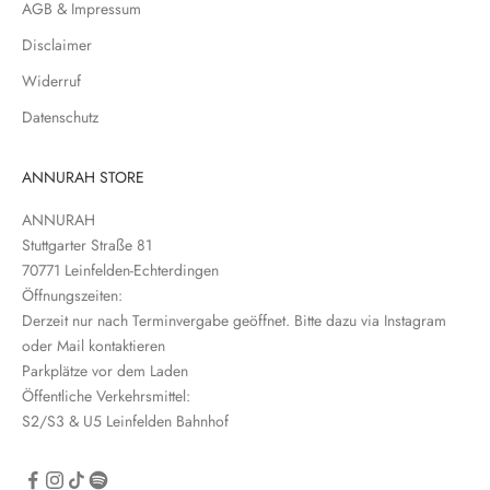
N
AGB & Impressum
e
Disclaimer
w
s
Widerruf
l
Datenschutz
e
t
t
ANNURAH STORE
e
ANNURAH
r
Stuttgarter Straße 81
e
70771 Leinfelden-Echterdingen
i
Öffnungszeiten:
n
Derzeit nur nach Terminvergabe geöffnet. Bitte dazu via Instagram
oder Mail kontaktieren
Parkplätze vor dem Laden
Öffentliche Verkehrsmittel:
S2/S3 & U5 Leinfelden Bahnhof
CRIBE