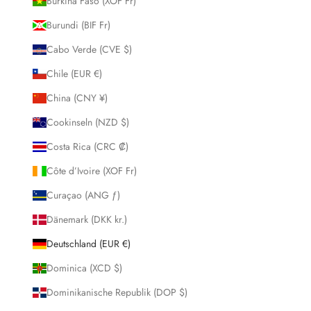
Burkina Faso (XOF Fr)
Burundi (BIF Fr)
Cabo Verde (CVE $)
Chile (EUR €)
China (CNY ¥)
Cookinseln (NZD $)
Costa Rica (CRC ₡)
Côte d’Ivoire (XOF Fr)
Curaçao (ANG ƒ)
Dänemark (DKK kr.)
Deutschland (EUR €)
Dominica (XCD $)
Dominikanische Republik (DOP $)