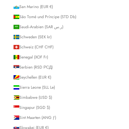
San Marino (EUR €)
São Tomé und Príncipe (STD Db)
Saudi-Arabien (SAR ر.س)
Schweden (SEK kr)
Schweiz (CHF CHF)
Senegal (XOF Fr)
Serbien (RSD РСД)
Seychellen (EUR €)
Sierra Leone (SLL Le)
Simbabwe (USD $)
Singapur (SGD $)
Sint Maarten (ANG ƒ)
Slowakei (EUR €)