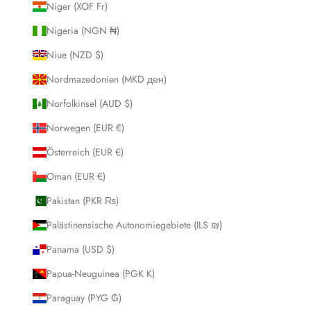
Niger (XOF Fr)
Nigeria (NGN ₦)
Niue (NZD $)
Nordmazedonien (MKD ден)
Norfolkinsel (AUD $)
Norwegen (EUR €)
Österreich (EUR €)
Oman (EUR €)
Pakistan (PKR ₨)
Palästinensische Autonomiegebiete (ILS ₪)
Panama (USD $)
Papua-Neuguinea (PGK K)
Paraguay (PYG ₲)