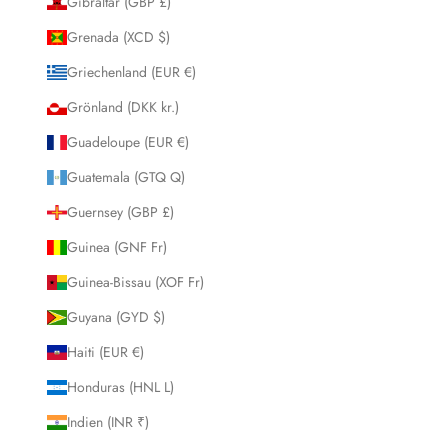
Gibraltar (GBP £)
Grenada (XCD $)
Griechenland (EUR €)
Grönland (DKK kr.)
Guadeloupe (EUR €)
Guatemala (GTQ Q)
Guernsey (GBP £)
Guinea (GNF Fr)
Guinea-Bissau (XOF Fr)
Guyana (GYD $)
Haiti (EUR €)
Honduras (HNL L)
Indien (INR ₹)