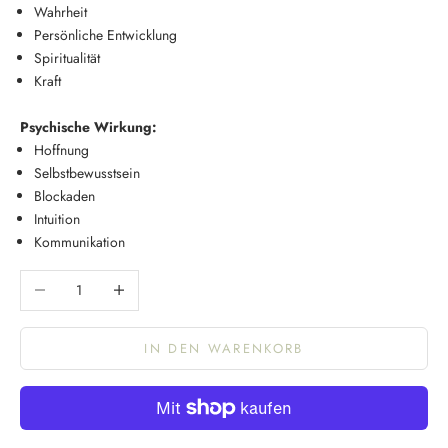
Wahrheit
Persönliche Entwicklung
Spiritualität
Kraft
Psychische Wirkung:
Hoffnung
Selbstbewusstsein
Blockaden
Intuition
Kommunikation
Anzahl verringern
Anzahl erhöhen
IN DEN WARENKORB
K
e
e
p