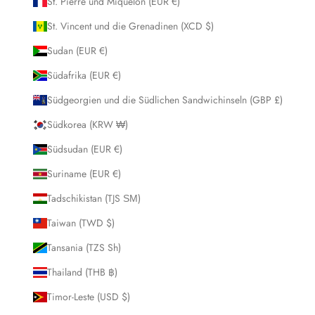
St. Pierre und Miquelon (EUR €)
St. Vincent und die Grenadinen (XCD $)
Sudan (EUR €)
Südafrika (EUR €)
Südgeorgien und die Südlichen Sandwichinseln (GBP £)
Südkorea (KRW ₩)
Südsudan (EUR €)
Suriname (EUR €)
Tadschikistan (TJS ЅМ)
Taiwan (TWD $)
Tansania (TZS Sh)
Thailand (THB ฿)
Timor-Leste (USD $)