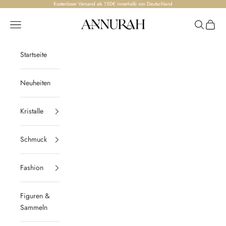
Zum Inhalt springen
Kostenloser Versand ab 150€ innerhalb von Deutschland
Annurah
Menü
Suchen
Waren
Startseite
Neuheiten
Kristalle
Schmuck
Fashion
Figuren &
Sammeln