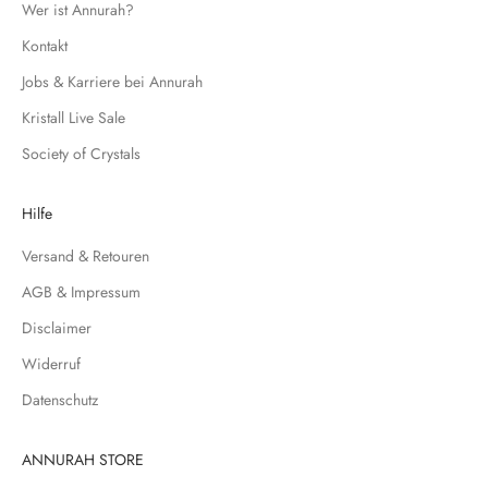
c
Wer ist Annurah?
h
Kontakt
f
Jobs & Karriere bei Annurah
ü
r
Kristall Live Sale
u
Society of Crystals
n
s
e
Hilfe
r
Versand & Retouren
e
N
AGB & Impressum
e
Disclaimer
w
s
Widerruf
l
Datenschutz
e
t
t
ANNURAH STORE
e