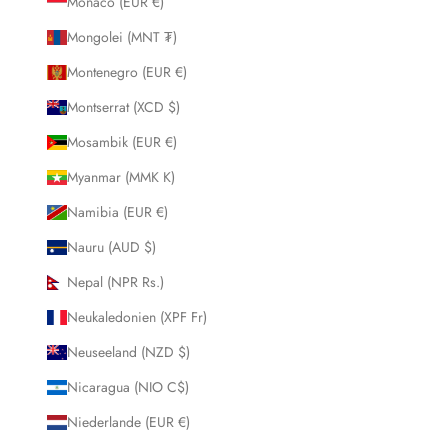
Monaco (EUR €)
Mongolei (MNT ₮)
Montenegro (EUR €)
Montserrat (XCD $)
Mosambik (EUR €)
Myanmar (MMK K)
Namibia (EUR €)
Nauru (AUD $)
Nepal (NPR Rs.)
Neukaledonien (XPF Fr)
Neuseeland (NZD $)
Nicaragua (NIO C$)
Niederlande (EUR €)