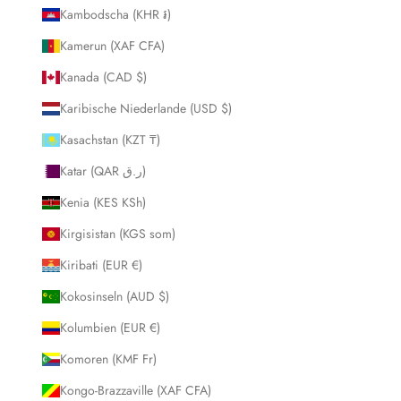
Kambodscha (KHR ៛)
Kamerun (XAF CFA)
Kanada (CAD $)
Karibische Niederlande (USD $)
Kasachstan (KZT ₸)
Katar (QAR ر.ق)
Kenia (KES KSh)
Kirgisistan (KGS som)
Kiribati (EUR €)
Kokosinseln (AUD $)
Kolumbien (EUR €)
Komoren (KMF Fr)
Kongo-Brazzaville (XAF CFA)