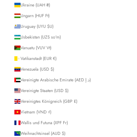
Ukraine (UAH ₴)
Ungarn (HUF Ft)
Uruguay (UYU $U)
Usbekistan (UZS so'm)
Vanuatu (VUV Vt)
Vatikanstadt (EUR €)
Venezuela (USD $)
Vereinigte Arabische Emirate (AED د.إ)
Vereinigte Staaten (USD $)
Vereinigtes Königreich (GBP £)
Vietnam (VND ₫)
Wallis und Futuna (XPF Fr)
Weihnachtsinsel (AUD $)