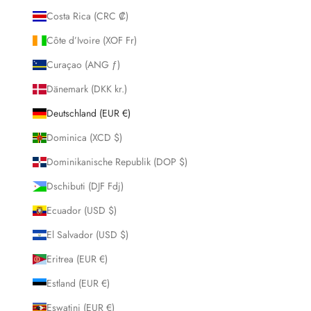
Costa Rica (CRC ₡)
Côte d’Ivoire (XOF Fr)
Curaçao (ANG ƒ)
Dänemark (DKK kr.)
Deutschland (EUR €)
Dominica (XCD $)
Dominikanische Republik (DOP $)
Dschibuti (DJF Fdj)
Ecuador (USD $)
El Salvador (USD $)
Eritrea (EUR €)
Estland (EUR €)
Eswatini (EUR €)