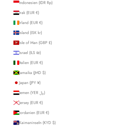
Indonesien (IDR Rp)
Irak (EUR €)
Irland (EUR €)
Island (ISK kr)
Isle of Man (GBP £)
Israel (ILS ₪)
Italien (EUR €)
Jamaika (JMD $)
Japan (JPY ¥)
Jemen (YER ﷼)
Jersey (EUR €)
Jordanien (EUR €)
Kaimaninseln (KYD $)