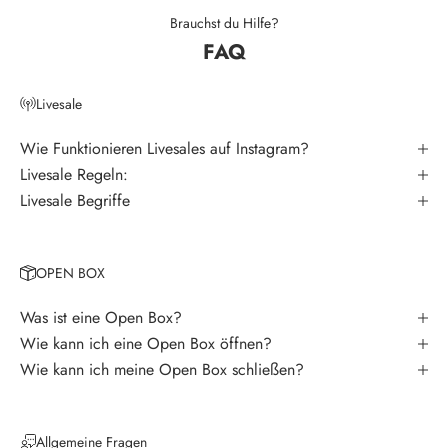
t
Brauchst du Hilfe?
FAQ
e
r
Livesale
V
e
Wie Funktionieren Livesales auf Instagram?
r
Livesale Regeln:
p
Livesale Begriffe
a
s
s
OPEN BOX
e
k
Was ist eine Open Box?
e
Wie kann ich eine Open Box öffnen?
i
Wie kann ich meine Open Box schließen?
n
e
N
Allgemeine Fragen
e