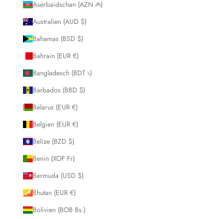
Aserbaidschan (AZN ₼)
Australien (AUD $)
Bahamas (BSD $)
Bahrain (EUR €)
Bangladesch (BDT ৳)
Barbados (BBD $)
Belarus (EUR €)
Belgien (EUR €)
Belize (BZD $)
Benin (XOF Fr)
Bermuda (USD $)
Bhutan (EUR €)
Bolivien (BOB Bs.)