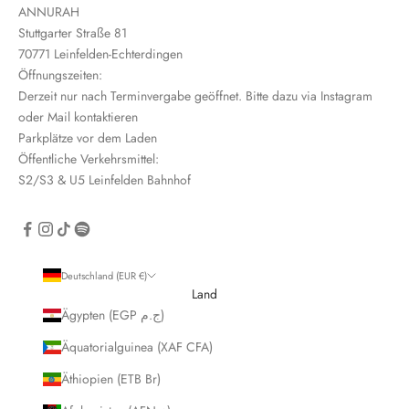
ANNURAH
r
Stuttgarter Straße 81
e
70771 Leinfelden-Echterdingen
i
Öffnungszeiten:
n
Derzeit nur nach Terminvergabe geöffnet. Bitte dazu via Instagram
oder Mail kontaktieren
Parkplätze vor dem Laden
Öffentliche Verkehrsmittel:
S2/S3 & U5 Leinfelden Bahnhof
CRIBE
Deutschland (EUR €)
Land
Ägypten (EGP ج.م)
Äquatorialguinea (XAF CFA)
Äthiopien (ETB Br)