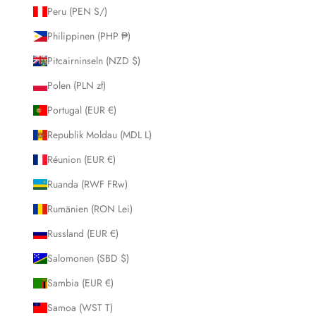
Peru (PEN S/)
Philippinen (PHP ₱)
Pitcairninseln (NZD $)
Polen (PLN zł)
Portugal (EUR €)
Republik Moldau (MDL L)
Réunion (EUR €)
Ruanda (RWF FRw)
Rumänien (RON Lei)
Russland (EUR €)
Salomonen (SBD $)
Sambia (EUR €)
Samoa (WST T)