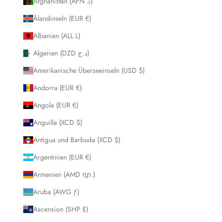
Afghanistan (AFN ؋)
Ålandinseln (EUR €)
Albanien (ALL L)
Algerien (DZD د.ج)
Amerikanische Überseeinseln (USD $)
Andorra (EUR €)
Angola (EUR €)
Anguilla (XCD $)
Antigua und Barbuda (XCD $)
Argentinien (EUR €)
Armenien (AMD դր.)
Aruba (AWG ƒ)
Ascension (SHP £)