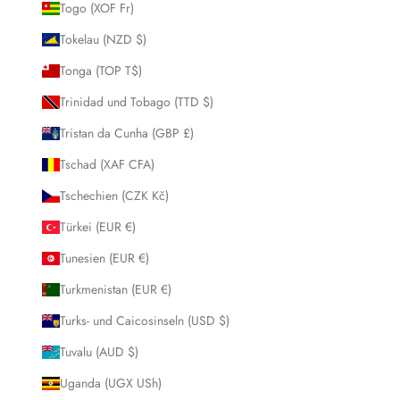
Togo (XOF Fr)
Tokelau (NZD $)
Tonga (TOP T$)
Trinidad und Tobago (TTD $)
Tristan da Cunha (GBP £)
Tschad (XAF CFA)
Tschechien (CZK Kč)
Türkei (EUR €)
Tunesien (EUR €)
Turkmenistan (EUR €)
Turks- und Caicosinseln (USD $)
Tuvalu (AUD $)
Uganda (UGX USh)