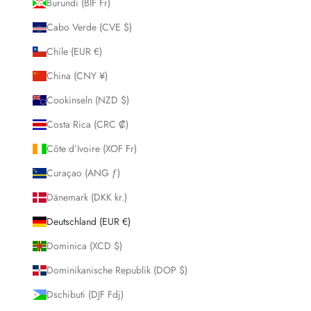
Burundi (BIF Fr)
Cabo Verde (CVE $)
Chile (EUR €)
China (CNY ¥)
Cookinseln (NZD $)
Costa Rica (CRC ₡)
Côte d’Ivoire (XOF Fr)
Curaçao (ANG ƒ)
Dänemark (DKK kr.)
Deutschland (EUR €)
Dominica (XCD $)
Dominikanische Republik (DOP $)
Dschibuti (DJF Fdj)