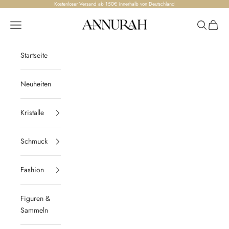
Zum Inhalt springen
Kostenloser Versand ab 150€ innerhalb von Deutschland
Annurah
Menü
Suchen
Waren
Startseite
Neuheiten
Kristalle
Schmuck
Fashion
Figuren &
Sammeln