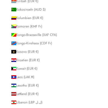
Kiribati (EUR €)
Kokosinseln (AUD $)
Kolumbien (EUR €)
Komoren (KMF Fr)
Kongo-Brazzaville (XAF CFA)
Kongo-Kinshasa (CDF Fr)
Kosovo (EUR €)
Kroatien (EUR €)
Kuwait (EUR €)
Laos (LAK ₭)
Lesotho (EUR €)
Lettland (EUR €)
Libanon (LBP ل.ل)