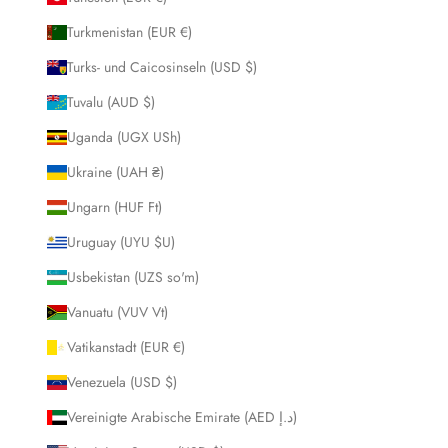
Turkmenistan (EUR €)
Turks- und Caicosinseln (USD $)
Tuvalu (AUD $)
Uganda (UGX USh)
Ukraine (UAH ₴)
Ungarn (HUF Ft)
Uruguay (UYU $U)
Usbekistan (UZS so'm)
Vanuatu (VUV Vt)
Vatikanstadt (EUR €)
Venezuela (USD $)
Vereinigte Arabische Emirate (AED د.إ)