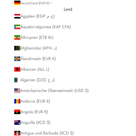
Deutschland (EUR €)
Land
Ägypten (EGP ج.م)
Äquatorialguinea (XAF CFA)
Äthiopien (ETB Br)
Afghanistan (AFN ؋)
Ålandinseln (EUR €)
Albanien (ALL L)
Algerien (DZD د.ج)
Amerikanische Überseeinseln (USD $)
Andorra (EUR €)
Angola (EUR €)
Anguilla (XCD $)
Antigua und Barbuda (XCD $)