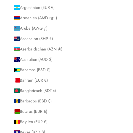
Argentinien (EUR €)
Armenien (AMD դր.)
Aruba (AWG ƒ)
Ascension (SHP £)
Aserbaidschan (AZN ₼)
Australien (AUD $)
Bahamas (BSD $)
Bahrain (EUR €)
Bangladesch (BDT ৳)
Barbados (BBD $)
Belarus (EUR €)
Belgien (EUR €)
Belize (BZD $)