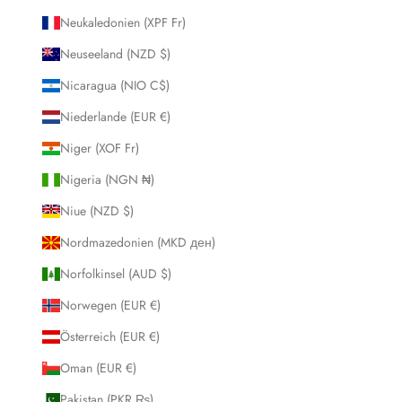
Neukaledonien (XPF Fr)
Neuseeland (NZD $)
Nicaragua (NIO C$)
Niederlande (EUR €)
Niger (XOF Fr)
Nigeria (NGN ₦)
Niue (NZD $)
Nordmazedonien (MKD ден)
Norfolkinsel (AUD $)
Norwegen (EUR €)
Österreich (EUR €)
Oman (EUR €)
Pakistan (PKR ₨)