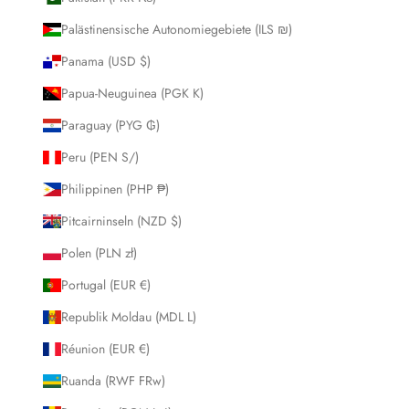
Palästinensische Autonomiegebiete (ILS ₪)
Panama (USD $)
Papua-Neuguinea (PGK K)
Paraguay (PYG ₲)
Peru (PEN S/)
Philippinen (PHP ₱)
Pitcairninseln (NZD $)
Polen (PLN zł)
Portugal (EUR €)
Republik Moldau (MDL L)
Réunion (EUR €)
Ruanda (RWF FRw)