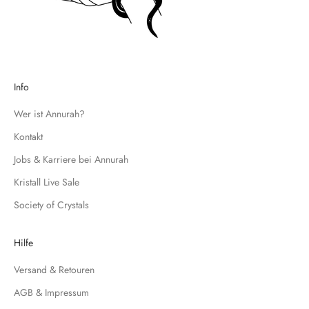
t
r
a
g
e
d
Info
i
c
Wer ist Annurah?
h
Kontakt
f
Jobs & Karriere bei Annurah
ü
r
Kristall Live Sale
u
Society of Crystals
n
s
e
Hilfe
r
Versand & Retouren
e
N
AGB & Impressum
e