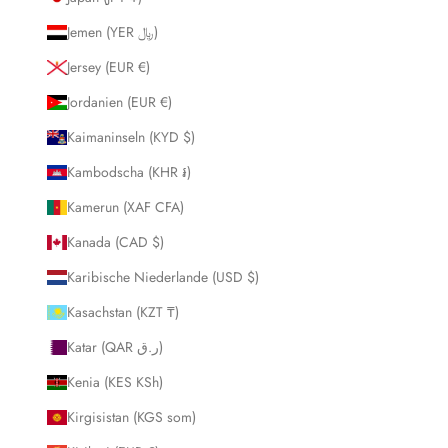
Jemen (YER ﷼)
Jersey (EUR €)
Jordanien (EUR €)
Kaimaninseln (KYD $)
Kambodscha (KHR ៛)
Kamerun (XAF CFA)
Kanada (CAD $)
Karibische Niederlande (USD $)
Kasachstan (KZT ₸)
Katar (QAR ر.ق)
Kenia (KES KSh)
Kirgisistan (KGS som)