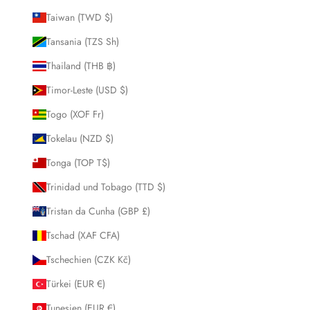
Taiwan (TWD $)
Tansania (TZS Sh)
Thailand (THB ฿)
Timor-Leste (USD $)
Togo (XOF Fr)
Tokelau (NZD $)
Tonga (TOP T$)
Trinidad und Tobago (TTD $)
Tristan da Cunha (GBP £)
Tschad (XAF CFA)
Tschechien (CZK Kč)
Türkei (EUR €)
Tunesien (EUR €)