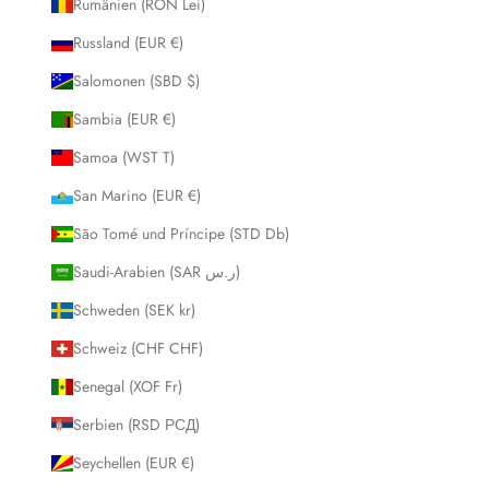
Rumänien (RON Lei)
Russland (EUR €)
Salomonen (SBD $)
Sambia (EUR €)
Samoa (WST T)
San Marino (EUR €)
São Tomé und Príncipe (STD Db)
Saudi-Arabien (SAR ر.س)
Schweden (SEK kr)
Schweiz (CHF CHF)
Senegal (XOF Fr)
Serbien (RSD РСД)
Seychellen (EUR €)