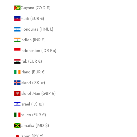
Guyana (GYD $)
Haiti (EUR €)
Honduras (HNL L)
Indien (INR ₹)
Indonesien (IDR Rp)
Irak (EUR €)
Irland (EUR €)
Island (ISK kr)
Isle of Man (GBP £)
Israel (ILS ₪)
Italien (EUR €)
Jamaika (JMD $)
Japan (JPY ¥)