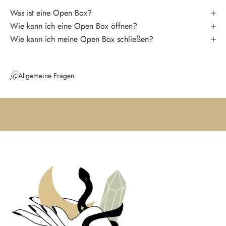
k
Was ist eine Open Box?
e
Wie kann ich eine Open Box öffnen?
i
Wie kann ich meine Open Box schließen?
n
e
N
Allgemeine Fragen
e
u
i
g
k
e
i
t
e
n
u
n
d