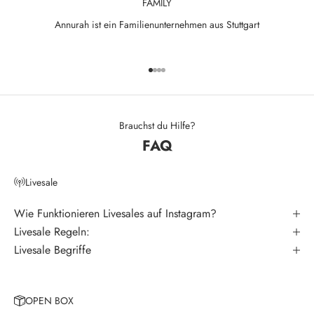
FAMILY
w
Annurah ist ein Familienunternehmen aus Stuttgart
s
l
Gehe zu Element 1
Gehe zu Element 2
Gehe zu Element 3
Gehe zu Element 4
e
t
t
Brauchst du Hilfe?
FAQ
e
r
Livesale
V
e
Wie Funktionieren Livesales auf Instagram?
r
Livesale Regeln:
p
Livesale Begriffe
a
s
s
OPEN BOX
e