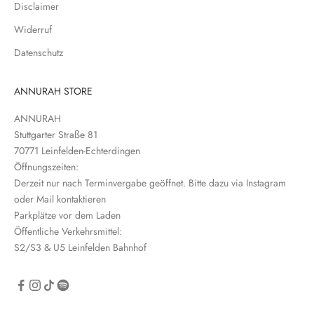
Disclaimer
w
s
Widerruf
l
Datenschutz
e
t
t
ANNURAH STORE
e
ANNURAH
r
Stuttgarter Straße 81
e
70771 Leinfelden-Echterdingen
i
Öffnungszeiten:
n
Derzeit nur nach Terminvergabe geöffnet. Bitte dazu via Instagram
oder Mail kontaktieren
Parkplätze vor dem Laden
Öffentliche Verkehrsmittel:
S2/S3 & U5 Leinfelden Bahnhof
CRIBE