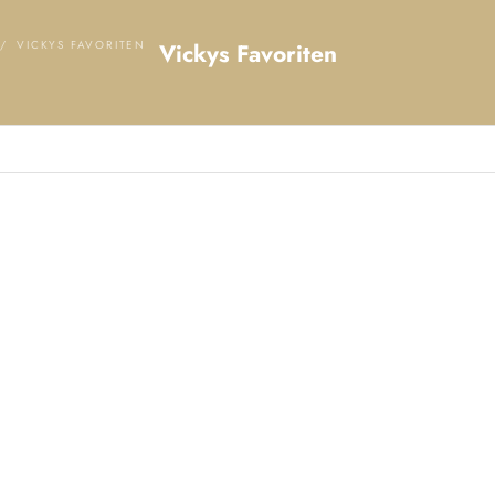
P
VICKYS FAVORITEN
Vickys Favoriten