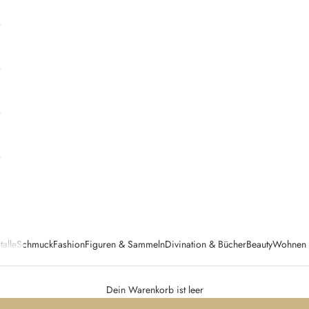
talle
Schmuck
Fashion
Figuren & Sammeln
Divination & Bücher
Beauty
Wohnen &
Dein Warenkorb ist leer