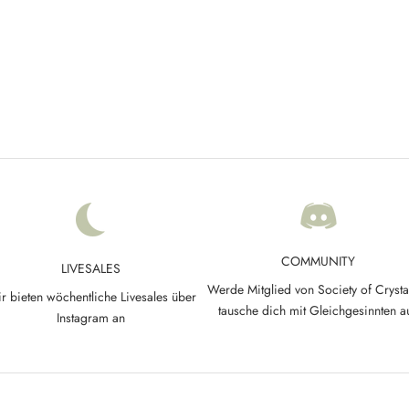
inder Sticker Set – Soft Touch |
Mental Health Sticker Set – So
are, Balance & Achtsamkeit
Selflove, Motivation & Acht
Angebot
Angebot
€9,90
€9,90
COMMUNITY
LIVESALES
Werde Mitglied von Society of Crysta
r bieten wöchentliche Livesales über
tausche dich mit Gleichgesinnten a
Instagram an