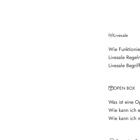
e
t
t
Livesale
e
r
Wie Funktionie
Livesale Regel
V
e
Livesale Begrif
r
p
a
OPEN BOX
s
s
Was ist eine 
e
Wie kann ich 
k
Wie kann ich 
e
i
n