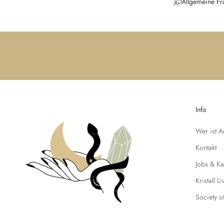
Allgemeine Fr
e
N
e
u
i
g
k
e
i
Info
t
e
Wer ist 
n
u
Kontakt
n
Jobs & Ka
d
t
Kristall L
r
Society o
a
g