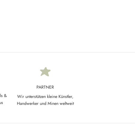
ft Touch |
samkeit
PARTNER
ls &
Wir unterstützen kleine Künstler,
us
Handwerker und Minen weltweit