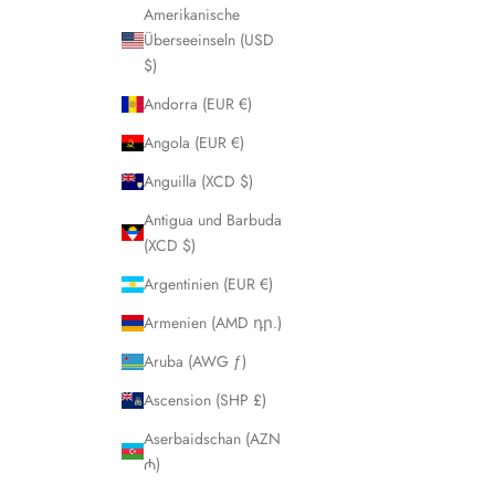
Amerikanische
t
Überseeinseln (USD
t
$)
e
r
Andorra (EUR €)
e
i
Angola (EUR €)
n
Anguilla (XCD $)
Antigua und Barbuda
SUBSCRIBE
(XCD $)
Argentinien (EUR €)
Armenien (AMD դր.)
Aruba (AWG ƒ)
Ascension (SHP £)
Aserbaidschan (AZN
₼)