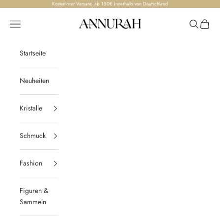
Zum Inhalt springen
Kostenloser Versand ab 150€ innerhalb von Deutschland
Annurah
Menü
Suchen
Waren
Startseite
Neuheiten
Kristalle
Schmuck
Fashion
Figuren &
Sammeln