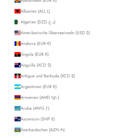
Ålandinseln (EUR €)
Albanien (ALL L)
Algerien (DZD د.ج)
Amerikanische Überseeinseln (USD $)
Andorra (EUR €)
Angola (EUR €)
Anguilla (XCD $)
Antigua und Barbuda (XCD $)
Argentinien (EUR €)
Armenien (AMD դր.)
Aruba (AWG ƒ)
Ascension (SHP £)
Aserbaidschan (AZN ₼)