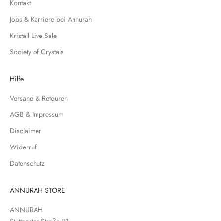
Kontakt
f
Jobs & Karriere bei Annurah
ü
r
Kristall Live Sale
u
Society of Crystals
n
s
e
Hilfe
r
Versand & Retouren
e
N
AGB & Impressum
e
Disclaimer
w
s
Widerruf
l
Datenschutz
e
t
t
ANNURAH STORE
e
ANNURAH
r