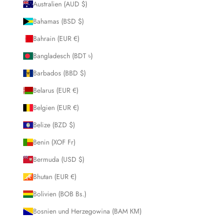
Australien (AUD $)
Bahamas (BSD $)
Bahrain (EUR €)
Bangladesch (BDT ৳)
Barbados (BBD $)
Belarus (EUR €)
Belgien (EUR €)
Belize (BZD $)
Benin (XOF Fr)
Bermuda (USD $)
Bhutan (EUR €)
Bolivien (BOB Bs.)
Bosnien und Herzegowina (BAM КМ)