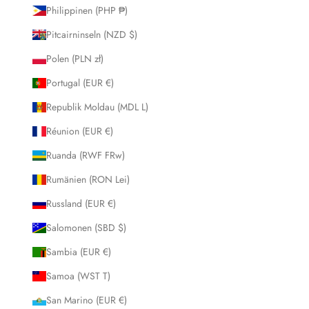
Philippinen (PHP ₱)
Pitcairninseln (NZD $)
Polen (PLN zł)
Portugal (EUR €)
Republik Moldau (MDL L)
Réunion (EUR €)
Ruanda (RWF FRw)
Rumänien (RON Lei)
Russland (EUR €)
Salomonen (SBD $)
Sambia (EUR €)
Samoa (WST T)
San Marino (EUR €)