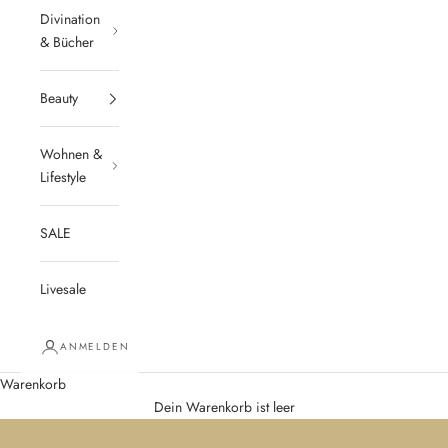
Divination
& Bücher
Beauty
Wohnen &
Lifestyle
SALE
Livesale
K
ANMELDEN
e
Warenkorb
e
Dein Warenkorb ist leer
p
m