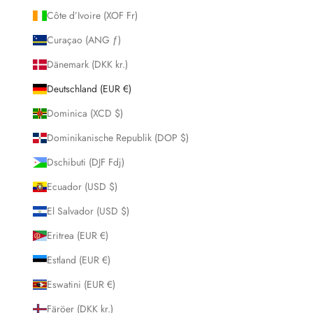
Côte d’Ivoire (XOF Fr)
Curaçao (ANG ƒ)
Dänemark (DKK kr.)
Deutschland (EUR €)
Dominica (XCD $)
Dominikanische Republik (DOP $)
Dschibuti (DJF Fdj)
Ecuador (USD $)
El Salvador (USD $)
Eritrea (EUR €)
Estland (EUR €)
Eswatini (EUR €)
Färöer (DKK kr.)