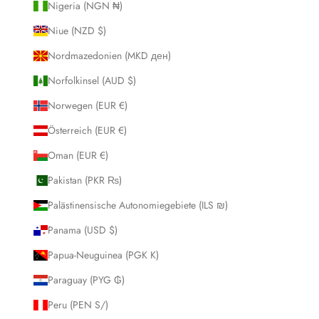
Nigeria (NGN ₦)
Niue (NZD $)
Nordmazedonien (MKD ден)
Norfolkinsel (AUD $)
Norwegen (EUR €)
Österreich (EUR €)
Oman (EUR €)
Pakistan (PKR ₨)
Palästinensische Autonomiegebiete (ILS ₪)
Panama (USD $)
Papua-Neuguinea (PGK K)
Paraguay (PYG ₲)
Peru (PEN S/)