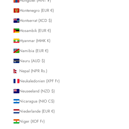
Mongolei (MNT ₮)
Montenegro (EUR €)
Montserrat (XCD $)
Mosambik (EUR €)
Myanmar (MMK K)
Namibia (EUR €)
Nauru (AUD $)
Nepal (NPR Rs.)
Neukaledonien (XPF Fr)
Neuseeland (NZD $)
Nicaragua (NIO C$)
Niederlande (EUR €)
Niger (XOF Fr)