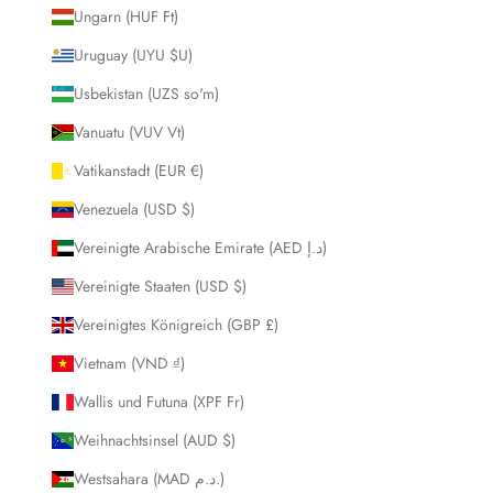
Ungarn (HUF Ft)
Uruguay (UYU $U)
Usbekistan (UZS so'm)
Vanuatu (VUV Vt)
Vatikanstadt (EUR €)
Venezuela (USD $)
Vereinigte Arabische Emirate (AED د.إ)
Vereinigte Staaten (USD $)
Vereinigtes Königreich (GBP £)
Vietnam (VND ₫)
Wallis und Futuna (XPF Fr)
Weihnachtsinsel (AUD $)
Westsahara (MAD د.م.)