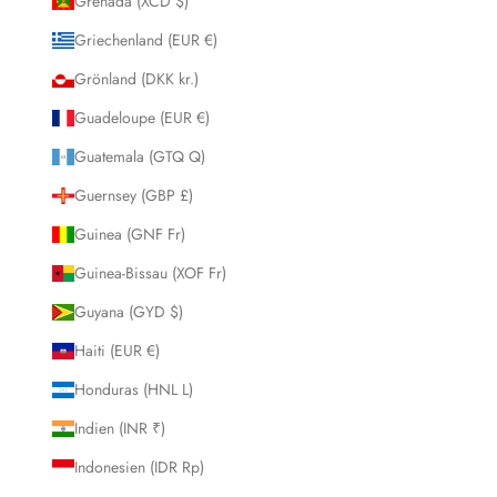
Grenada (XCD $)
Griechenland (EUR €)
Grönland (DKK kr.)
Guadeloupe (EUR €)
Guatemala (GTQ Q)
Guernsey (GBP £)
Guinea (GNF Fr)
Guinea-Bissau (XOF Fr)
Guyana (GYD $)
Haiti (EUR €)
Honduras (HNL L)
Indien (INR ₹)
Indonesien (IDR Rp)