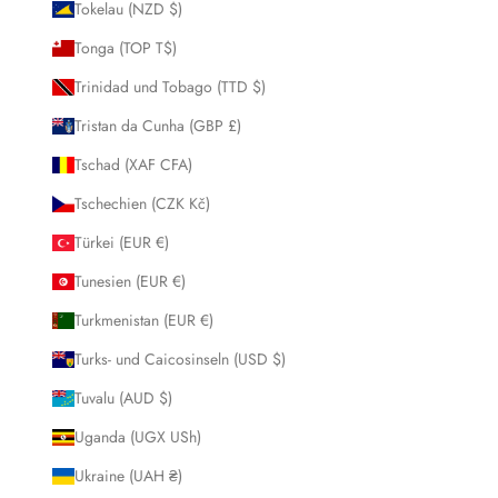
Tokelau (NZD $)
Tonga (TOP T$)
Trinidad und Tobago (TTD $)
Tristan da Cunha (GBP £)
Tschad (XAF CFA)
Tschechien (CZK Kč)
Türkei (EUR €)
Tunesien (EUR €)
Turkmenistan (EUR €)
Turks- und Caicosinseln (USD $)
Tuvalu (AUD $)
Uganda (UGX USh)
Ukraine (UAH ₴)