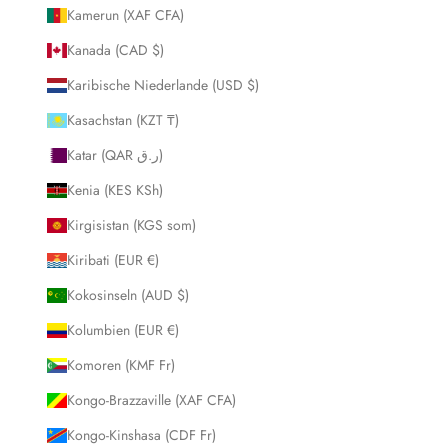
Kamerun (XAF CFA)
Kanada (CAD $)
Karibische Niederlande (USD $)
Kasachstan (KZT ₸)
Katar (QAR ر.ق)
Kenia (KES KSh)
Kirgisistan (KGS som)
Kiribati (EUR €)
Kokosinseln (AUD $)
Kolumbien (EUR €)
Komoren (KMF Fr)
Kongo-Brazzaville (XAF CFA)
Kongo-Kinshasa (CDF Fr)