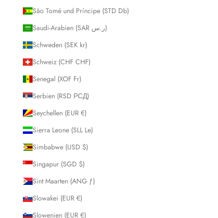
São Tomé und Príncipe (STD Db)
Saudi-Arabien (SAR ر.س)
Schweden (SEK kr)
Schweiz (CHF CHF)
Senegal (XOF Fr)
Serbien (RSD РСД)
Seychellen (EUR €)
Sierra Leone (SLL Le)
Simbabwe (USD $)
Singapur (SGD $)
Sint Maarten (ANG ƒ)
Slowakei (EUR €)
Slowenien (EUR €)