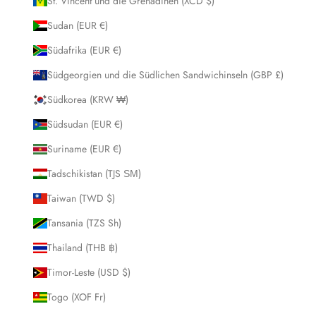
St. Vincent und die Grenadinen (XCD $)
Sudan (EUR €)
Südafrika (EUR €)
Südgeorgien und die Südlichen Sandwichinseln (GBP £)
Südkorea (KRW ₩)
Südsudan (EUR €)
Suriname (EUR €)
Tadschikistan (TJS ЅМ)
Taiwan (TWD $)
Tansania (TZS Sh)
Thailand (THB ฿)
Timor-Leste (USD $)
Togo (XOF Fr)