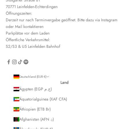
Stuttgarter Straße 81
e
70771 Leinfelden-Echterdingen
i
Öffnungszeiten:
n
Derzeit nur nach Terminvergabe geöffnet. Bitte dazu via Instagram
oder Mail kontaktieren
Parkplätze vor dem Laden
Öffentliche Verkehrsmittel:
S2/S3 & U5 Leinfelden Bahnhof
CRIBE
Deutschland (EUR €)
Land
Ägypten (EGP ج.م)
Äquatorialguinea (XAF CFA)
Äthiopien (ETB Br)
Afghanistan (AFN ؋)