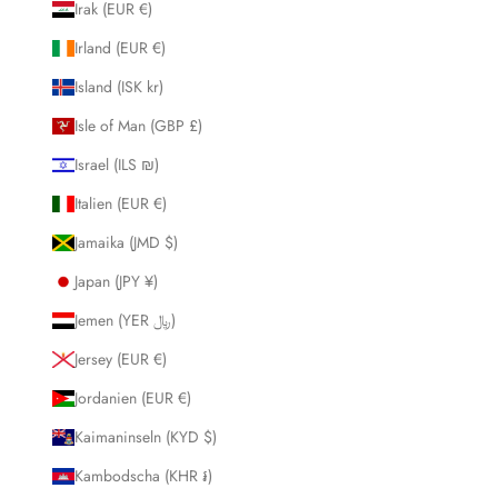
Irak (EUR €)
Irland (EUR €)
Island (ISK kr)
Isle of Man (GBP £)
Israel (ILS ₪)
Italien (EUR €)
Jamaika (JMD $)
Japan (JPY ¥)
Jemen (YER ﷼)
Jersey (EUR €)
Jordanien (EUR €)
Kaimaninseln (KYD $)
Kambodscha (KHR ៛)