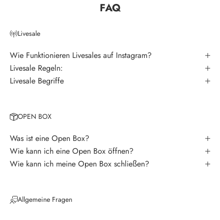
FAQ
e
r
Livesale
V
e
Wie Funktionieren Livesales auf Instagram?
r
Livesale Regeln:
p
Livesale Begriffe
a
s
s
OPEN BOX
e
k
Was ist eine Open Box?
e
Wie kann ich eine Open Box öffnen?
i
Wie kann ich meine Open Box schließen?
n
e
N
Allgemeine Fragen
e
u