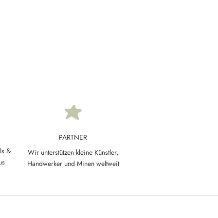
 925 Silber
Apana Ring – Apatit & Rosa Zirkon
Angebot
€58,00
PARTNER
ls &
Wir unterstützen kleine Künstler,
us
Handwerker und Minen weltweit