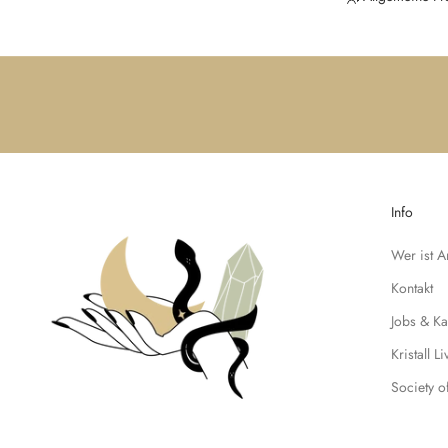
e
N
e
u
i
g
k
e
i
Info
t
e
Wer ist 
n
u
Kontakt
n
Jobs & Ka
d
t
Kristall L
r
Society o
a
g
e