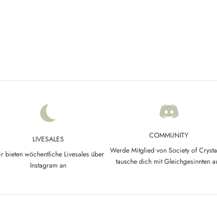
e Apatit Rohstein Ohrstecker –
Neon Apatit Ohrringe vergoldet
rliche Edelstein Ohrringe
Angebot
€99,90
Angebot
€69,90
COMMUNITY
LIVESALES
Werde Mitglied von Society of Crysta
r bieten wöchentliche Livesales über
tausche dich mit Gleichgesinnten a
Instagram an