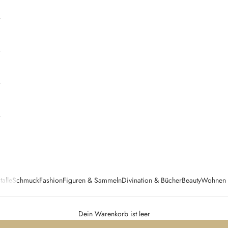
talle
Schmuck
Fashion
Figuren & Sammeln
Divination & Bücher
Beauty
Wohnen &
Dein Warenkorb ist leer