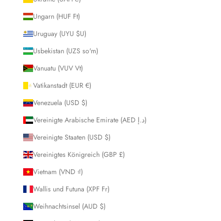
Ungarn (HUF Ft)
Uruguay (UYU $U)
Usbekistan (UZS so'm)
Vanuatu (VUV Vt)
Vatikanstadt (EUR €)
Venezuela (USD $)
Vereinigte Arabische Emirate (AED د.إ)
Vereinigte Staaten (USD $)
Vereinigtes Königreich (GBP £)
Vietnam (VND ₫)
Wallis und Futuna (XPF Fr)
Weihnachtsinsel (AUD $)