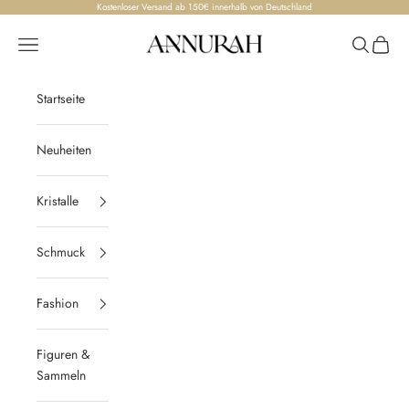
Zum Inhalt springen
Kostenloser Versand ab 150€ innerhalb von Deutschland
Annurah
Menü
Suchen
Waren
Startseite
Neuheiten
Kristalle
Schmuck
Fashion
Figuren &
Sammeln