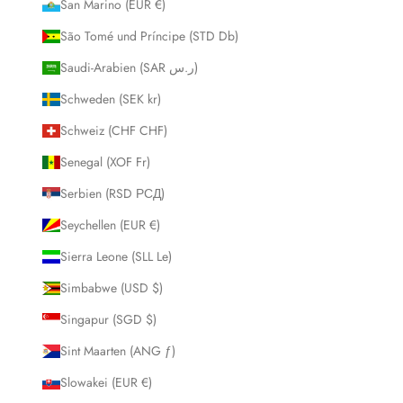
San Marino (EUR €)
São Tomé und Príncipe (STD Db)
Saudi-Arabien (SAR ر.س)
Schweden (SEK kr)
Schweiz (CHF CHF)
Senegal (XOF Fr)
Serbien (RSD РСД)
Seychellen (EUR €)
Sierra Leone (SLL Le)
Simbabwe (USD $)
Singapur (SGD $)
Sint Maarten (ANG ƒ)
Slowakei (EUR €)