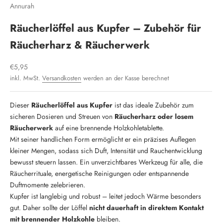
Annurah
Räucherlöffel aus Kupfer – Zubehör für
Räucherharz & Räucherwerk
Angebot
€5,95
inkl. MwSt.
Versandkosten
werden an der Kasse berechnet
Dieser
Räucherlöffel aus Kupfer
ist das ideale Zubehör zum
sicheren Dosieren und Streuen von
Räucherharz oder losem
Räucherwerk
auf eine brennende Holzkohletablette.
Mit seiner handlichen Form ermöglicht er ein präzises Auflegen
kleiner Mengen, sodass sich Duft, Intensität und Rauchentwicklung
bewusst steuern lassen. Ein unverzichtbares Werkzeug für alle, die
Räucherrituale, energetische Reinigungen oder entspannende
Duftmomente zelebrieren.
Kupfer ist langlebig und robust – leitet jedoch Wärme besonders
gut. Daher sollte der Löffel
nicht dauerhaft in direktem Kontakt
mit brennender Holzkohle
bleiben.