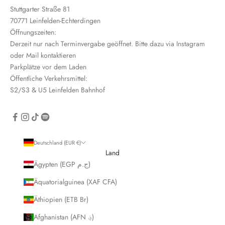
r
Stuttgarter Straße 81
e
70771 Leinfelden-Echterdingen
i
Öffnungszeiten:
n
Derzeit nur nach Terminvergabe geöffnet. Bitte dazu via Instagram
oder Mail kontaktieren
Parkplätze vor dem Laden
Öffentliche Verkehrsmittel:
S2/S3 & U5 Leinfelden Bahnhof
CRIBE
Deutschland (EUR €)
Land
Ägypten (EGP ج.م)
Äquatorialguinea (XAF CFA)
Äthiopien (ETB Br)
Afghanistan (AFN ؋)