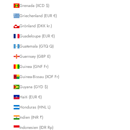
Grenada (XCD $)
Griechenland (EUR €)
Grönland (DKK kr.)
Guadeloupe (EUR €)
Guatemala (GTQ Q)
Guernsey (GBP £)
Guinea (GNF Fr)
Guinea-Bissau (XOF Fr)
Guyana (GYD $)
Haiti (EUR €)
Honduras (HNL L)
Indien (INR ₹)
Indonesien (IDR Rp)