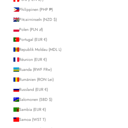
Philippinen (PHP ₱)
Pitcairninseln (NZD $)
Polen (PLN zł)
Portugal (EUR €)
Republik Moldau (MDL L)
Réunion (EUR €)
Ruanda (RWF FRw)
Rumänien (RON Lei)
Russland (EUR €)
Salomonen (SBD $)
Sambia (EUR €)
Samoa (WST T)