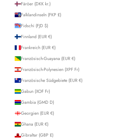
Färöer (DKK kr.)
Falklandinseln (FKP £)
Fidschi (FJD $)
Finnland (EUR €)
Frankreich (EUR €)
Französisch-Guayana (EUR €)
Französisch-Polynesien (XPF Fr)
Französische Südgebiete (EUR €)
Gabun (XOF Fr)
Gambia (GMD D)
Georgien (EUR €)
Ghana (EUR €)
Gibraltar (GBP £)