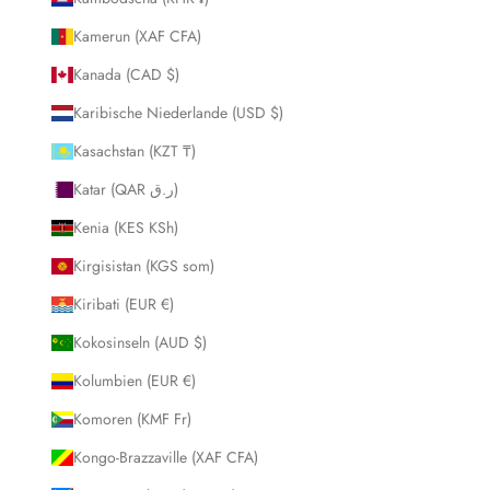
Kamerun (XAF CFA)
Kanada (CAD $)
Karibische Niederlande (USD $)
Kasachstan (KZT ₸)
Katar (QAR ر.ق)
Kenia (KES KSh)
Kirgisistan (KGS som)
Kiribati (EUR €)
Kokosinseln (AUD $)
Kolumbien (EUR €)
Komoren (KMF Fr)
Kongo-Brazzaville (XAF CFA)