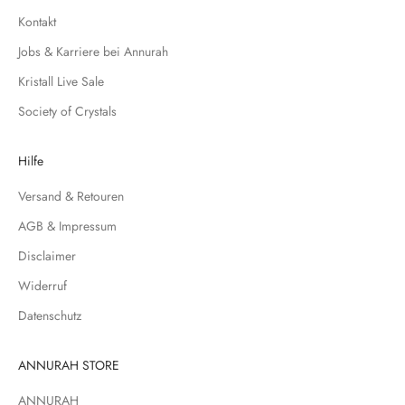
h
Kontakt
f
Jobs & Karriere bei Annurah
ü
r
Kristall Live Sale
u
Society of Crystals
n
s
e
Hilfe
r
Versand & Retouren
e
N
AGB & Impressum
e
Disclaimer
w
s
Widerruf
l
Datenschutz
e
t
t
ANNURAH STORE
e
ANNURAH