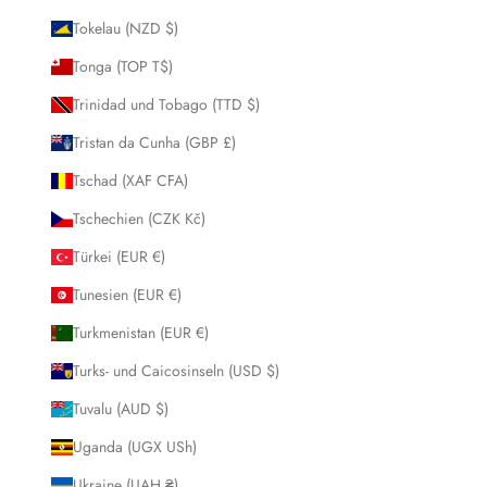
Tokelau (NZD $)
Tonga (TOP T$)
Trinidad und Tobago (TTD $)
Tristan da Cunha (GBP £)
Tschad (XAF CFA)
Tschechien (CZK Kč)
Türkei (EUR €)
Tunesien (EUR €)
Turkmenistan (EUR €)
Turks- und Caicosinseln (USD $)
Tuvalu (AUD $)
Uganda (UGX USh)
Ukraine (UAH ₴)