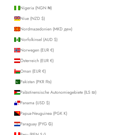
Nigeria (NGN ₦)
Niue (NZD $)
Nordmazedonien (MKD ден)
Norfolkinsel (AUD $)
Norwegen (EUR €)
Österreich (EUR €)
Oman (EUR €)
Pakistan (PKR ₨)
Palästinensische Autonomiegebiete (ILS ₪)
Panama (USD $)
Papua-Neuguinea (PGK K)
Paraguay (PYG ₲)
Peru (PEN S/)