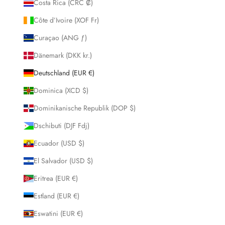
Costa Rica (CRC ₡)
Côte d’Ivoire (XOF Fr)
Curaçao (ANG ƒ)
Dänemark (DKK kr.)
Deutschland (EUR €)
Dominica (XCD $)
Dominikanische Republik (DOP $)
Dschibuti (DJF Fdj)
Ecuador (USD $)
El Salvador (USD $)
Eritrea (EUR €)
Estland (EUR €)
Eswatini (EUR €)