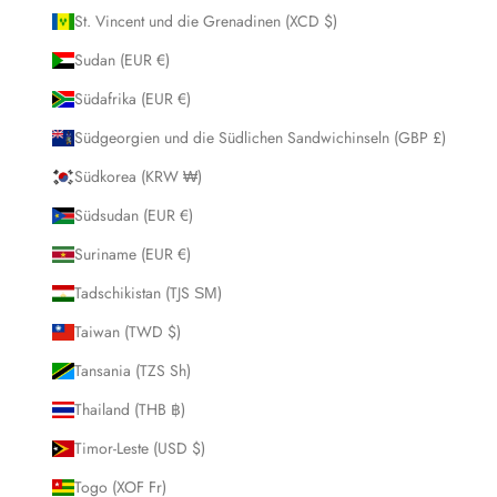
St. Vincent und die Grenadinen (XCD $)
Sudan (EUR €)
Südafrika (EUR €)
Südgeorgien und die Südlichen Sandwichinseln (GBP £)
Südkorea (KRW ₩)
Südsudan (EUR €)
Suriname (EUR €)
Tadschikistan (TJS ЅМ)
Taiwan (TWD $)
Tansania (TZS Sh)
Thailand (THB ฿)
Timor-Leste (USD $)
Togo (XOF Fr)