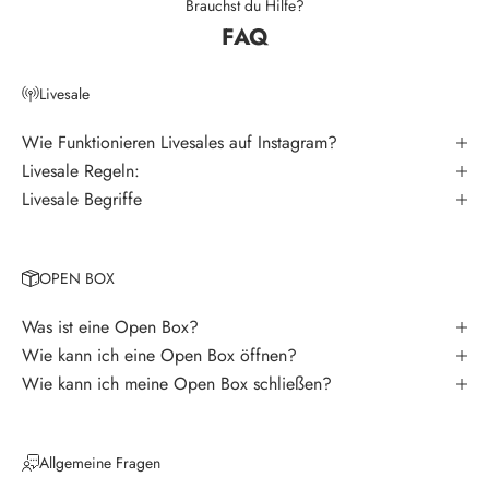
t
Brauchst du Hilfe?
FAQ
e
r
Livesale
V
e
Wie Funktionieren Livesales auf Instagram?
r
Livesale Regeln:
p
Livesale Begriffe
a
s
s
OPEN BOX
e
k
Was ist eine Open Box?
e
Wie kann ich eine Open Box öffnen?
i
Wie kann ich meine Open Box schließen?
n
e
N
Allgemeine Fragen
e