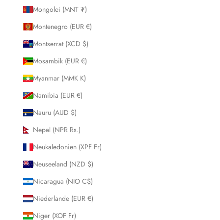
Mongolei (MNT ₮)
Montenegro (EUR €)
Montserrat (XCD $)
Mosambik (EUR €)
Myanmar (MMK K)
Namibia (EUR €)
Nauru (AUD $)
Nepal (NPR Rs.)
Neukaledonien (XPF Fr)
Neuseeland (NZD $)
Nicaragua (NIO C$)
Niederlande (EUR €)
Niger (XOF Fr)