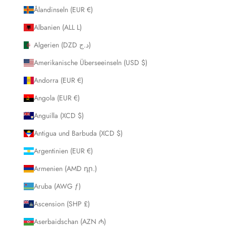
Ålandinseln (EUR €)
Albanien (ALL L)
Algerien (DZD د.ج)
Amerikanische Überseeinseln (USD $)
Andorra (EUR €)
Angola (EUR €)
Anguilla (XCD $)
Antigua und Barbuda (XCD $)
Argentinien (EUR €)
Armenien (AMD դր.)
Aruba (AWG ƒ)
Ascension (SHP £)
Aserbaidschan (AZN ₼)