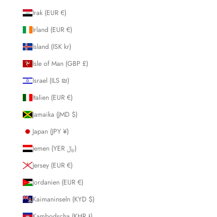
Irak (EUR €)
Irland (EUR €)
Island (ISK kr)
Isle of Man (GBP £)
Israel (ILS ₪)
Italien (EUR €)
Jamaika (JMD $)
Japan (JPY ¥)
Jemen (YER ﷼)
Jersey (EUR €)
Jordanien (EUR €)
Kaimaninseln (KYD $)
Kambodscha (KHR ៛)