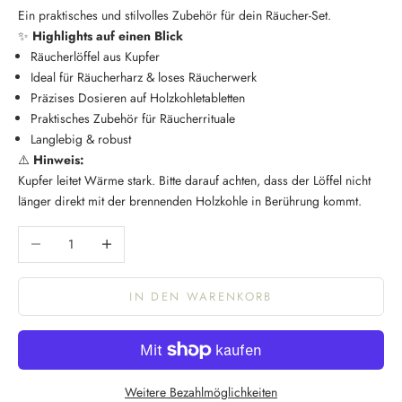
Ein praktisches und stilvolles Zubehör für dein Räucher-Set.
✨
Highlights auf einen Blick
Räucherlöffel aus Kupfer
Ideal für Räucherharz & loses Räucherwerk
Präzises Dosieren auf Holzkohletabletten
Praktisches Zubehör für Räucherrituale
Langlebig & robust
⚠️
Hinweis:
Kupfer leitet Wärme stark. Bitte darauf achten, dass der Löffel nicht
länger direkt mit der brennenden Holzkohle in Berührung kommt.
Anzahl verringern
Anzahl erhöhen
IN DEN WARENKORB
K
e
e
p
Weitere Bezahlmöglichkeiten