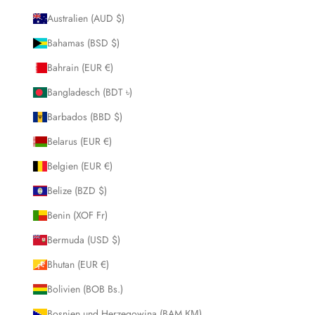
Australien (AUD $)
Bahamas (BSD $)
Bahrain (EUR €)
Bangladesch (BDT ৳)
Barbados (BBD $)
Belarus (EUR €)
Belgien (EUR €)
Belize (BZD $)
Benin (XOF Fr)
Bermuda (USD $)
Bhutan (EUR €)
Bolivien (BOB Bs.)
Bosnien und Herzegowina (BAM КМ)